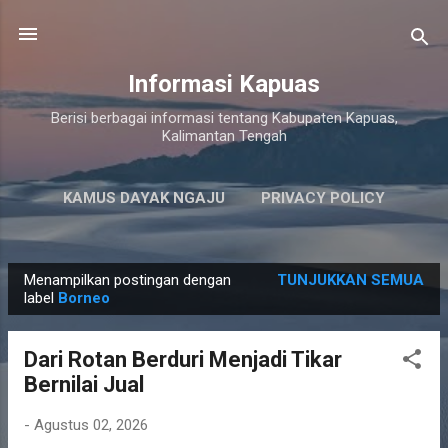
Langsung ke konten utama
Informasi Kapuas
Berisi berbagai informasi tentang Kabupaten Kapuas,
Kalimantan Tengah
KAMUS DAYAK NGAJU
PRIVACY POLICY
LAINNYA…
PERSYARATAN LAYANAN
Menampilkan postingan dengan
TUNJUKKAN SEMUA
P
label
Borneo
o
s
Dari Rotan Berduri Menjadi Tikar
t
Bernilai Jual
i
n
-
Agustus 02, 2026