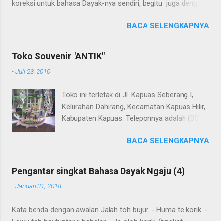
koreksi untuk bahasa Dayak-nya sendiri, begitu juga dengan
terjemahannya. Untuk penerjemahan menggunakan Google
BACA SELENGKAPNYA
Translate . Koreksi bahasa dibantu oleh Dra. Hernawaty,
M.Kes. Untuk koreksi dari halaman ini dapat diberikan pada
komentar. Upaya penerjemahan Kamus Bahasa Dayak -
Toko Souvenir "ANTIK"
Jerman sedang berlangsung, dapat dipantau pada: Kamus
-
Juli 23, 2010
Dayak Ngaju - Indonesia .
Toko ini terletak di Jl. Kapuas Seberang I,
Kelurahan Dahirang, Kecamatan Kapuas Hilir,
Kabupaten Kapuas. Teleponnya adalah (0513)
23655. Toko ini menjual berbagai souvenir
BACA SELENGKAPNYA
khas Kapuas seperti perahu naga yang
terbuat dari getah nyatu (sebagaimana
tampak dalam gambar berikut ini): Perahu
Pengantar singkat Bahasa Dayak Ngaju (4)
naga dari getah nyatu
-
Januari 31, 2018
Kata benda dengan awalan Jalah toh bujur. - Huma te korik. -