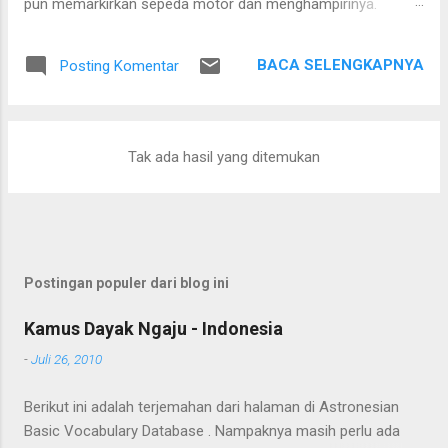
pun memarkirkan sepeda motor dan menghampirinya.
Setelah saling menyapa, percakapan kami berkembang
mengenai proses pengolahan rotan hingga menjadi bahan
BACA SELENGKAPNYA
Posting Komentar
baku tikar anyaman. Di tangan masyarakat setempat, rotan
berduri yang tumbuh liar menjulang di antara pepohonan
ternyata dapat diolah menjadi barang yang bermanfaat dan
memiliki nilai ekonomi. Bapak tersebut bercerita bahwa rotan
Tak ada hasil yang ditemukan
yang sedang dibersihkannya berasal dari kebun karet yang
juga ditanami rotan. Tanaman itu diperkirakan telah berusia
sekitar sepuluh tahun. Rotan dikenal memiliki banyak duri
sehingga tidak mudah untuk ditarik dan dipanen. Menurutnya,
sebelum menarik rotan, duri-duri pada bagian batang yang
Postingan populer dari blog ini
akan dipegang harus dibersihkan terlebih dahulu. Setelah
bagian tersebut aman, barulah rotan dapat...
Kamus Dayak Ngaju - Indonesia
-
Juli 26, 2010
Berikut ini adalah terjemahan dari halaman di Astronesian
Basic Vocabulary Database . Nampaknya masih perlu ada