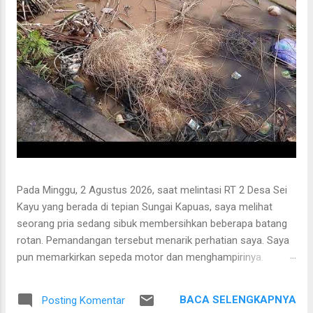
Pada Minggu, 2 Agustus 2026, saat melintasi RT 2 Desa Sei
Kayu yang berada di tepian Sungai Kapuas, saya melihat
seorang pria sedang sibuk membersihkan beberapa batang
rotan. Pemandangan tersebut menarik perhatian saya. Saya
pun memarkirkan sepeda motor dan menghampirinya.
Setelah saling menyapa, percakapan kami berkembang
mengenai proses pengolahan rotan hingga menjadi bahan
BACA SELENGKAPNYA
Posting Komentar
baku tikar anyaman. Di tangan masyarakat setempat, rotan