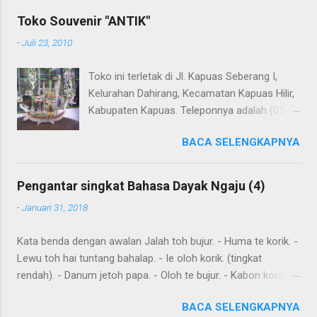
komentar. Upaya penerjemahan Kamus Bahasa Dayak -
Toko Souvenir "ANTIK"
Jerman sedang berlangsung, dapat dipantau pada: Kamus
-
Juli 23, 2010
Dayak Ngaju - Indonesia .
Toko ini terletak di Jl. Kapuas Seberang I,
Kelurahan Dahirang, Kecamatan Kapuas Hilir,
Kabupaten Kapuas. Teleponnya adalah (0513)
23655. Toko ini menjual berbagai souvenir
BACA SELENGKAPNYA
khas Kapuas seperti perahu naga yang
terbuat dari getah nyatu (sebagaimana
tampak dalam gambar berikut ini): Perahu
Pengantar singkat Bahasa Dayak Ngaju (4)
naga dari getah nyatu
-
Januari 31, 2018
Kata benda dengan awalan Jalah toh bujur. - Huma te korik. -
Lewu toh hai tuntang bahalap. - Ie oloh korik. (tingkat
rendah). - Danum jetoh papa. - Oloh te bujur. - Kabon korik te
bahalap. - Huma toh dia hai. - Andau toh andau hai. Kalimat
BACA SELENGKAPNYA
sederhana yang dibentuk dari kata sehari-hari Ingat: Kalimat