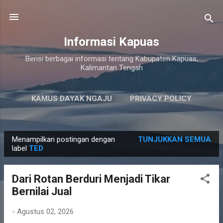
Langsung ke konten utama
Informasi Kapuas
Berisi berbagai informasi tentang Kabupaten Kapuas,
Kalimantan Tengah
KAMUS DAYAK NGAJU
PRIVACY POLICY
LAINNYA…
PERSYARATAN LAYANAN
Menampilkan postingan dengan
TUNJUKKAN SEMUA
P
label
TED
o
s
Dari Rotan Berduri Menjadi Tikar
t
Bernilai Jual
i
n
-
Agustus 02, 2026