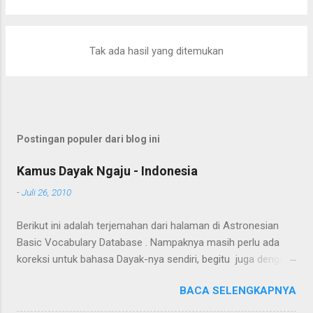
berduri yang tumbuh liar menjulang di antara pepohonan
ternyata dapat diolah menjadi barang yang bermanfaat dan
memiliki nilai ekonomi. Bapak tersebut bercerita bahwa rotan
Tak ada hasil yang ditemukan
yang sedang dibersihkannya berasal dari kebun karet yang
juga ditanami rotan. Tanaman itu diperkirakan telah berusia
sekitar sepuluh tahun. Rotan dikenal memiliki banyak duri
sehingga tidak mudah untuk ditarik dan dipanen. Menurutnya,
sebelum menarik rotan, duri-duri pada bagian batang yang
Postingan populer dari blog ini
akan dipegang harus dibersihkan terlebih dahulu. Setelah
bagian tersebut aman, barulah rotan dapat...
Kamus Dayak Ngaju - Indonesia
-
Juli 26, 2010
Berikut ini adalah terjemahan dari halaman di Astronesian
Basic Vocabulary Database . Nampaknya masih perlu ada
koreksi untuk bahasa Dayak-nya sendiri, begitu juga dengan
terjemahannya. Untuk penerjemahan menggunakan Google
BACA SELENGKAPNYA
Translate . Koreksi bahasa dibantu oleh Dra. Hernawaty,
M.Kes. Untuk koreksi dari halaman ini dapat diberikan pada