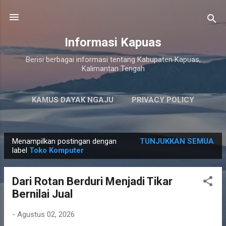
Langsung ke konten utama
Informasi Kapuas
Berisi berbagai informasi tentang Kabupaten Kapuas,
Kalimantan Tengah
KAMUS DAYAK NGAJU
PRIVACY POLICY
LAINNYA…
PERSYARATAN LAYANAN
Menampilkan postingan dengan
TUNJUKKAN SEMUA
P
label
Toko Komputer
o
s
Dari Rotan Berduri Menjadi Tikar
t
Bernilai Jual
i
n
-
Agustus 02, 2026