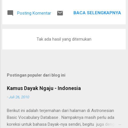
Setelah saling menyapa, percakapan kami berkembang
mengenai proses pengolahan rotan hingga menjadi bahan
BACA SELENGKAPNYA
Posting Komentar
baku tikar anyaman. Di tangan masyarakat setempat, rotan
berduri yang tumbuh liar menjulang di antara pepohonan
ternyata dapat diolah menjadi barang yang bermanfaat dan
memiliki nilai ekonomi. Bapak tersebut bercerita bahwa rotan
Tak ada hasil yang ditemukan
yang sedang dibersihkannya berasal dari kebun karet yang
juga ditanami rotan. Tanaman itu diperkirakan telah berusia
sekitar sepuluh tahun. Rotan dikenal memiliki banyak duri
sehingga tidak mudah untuk ditarik dan dipanen. Menurutnya,
sebelum menarik rotan, duri-duri pada bagian batang yang
Postingan populer dari blog ini
akan dipegang harus dibersihkan terlebih dahulu. Setelah
bagian tersebut aman, barulah rotan dapat...
Kamus Dayak Ngaju - Indonesia
-
Juli 26, 2010
Berikut ini adalah terjemahan dari halaman di Astronesian
Basic Vocabulary Database . Nampaknya masih perlu ada
koreksi untuk bahasa Dayak-nya sendiri, begitu juga dengan