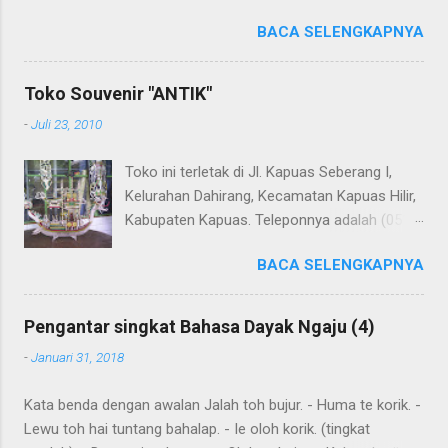
terjemahannya. Untuk penerjemahan menggunakan Google
BACA SELENGKAPNYA
Translate . Koreksi bahasa dibantu oleh Dra. Hernawaty,
M.Kes. Untuk koreksi dari halaman ini dapat diberikan pada
komentar. Upaya penerjemahan Kamus Bahasa Dayak -
Toko Souvenir "ANTIK"
Jerman sedang berlangsung, dapat dipantau pada: Kamus
-
Juli 23, 2010
Dayak Ngaju - Indonesia .
Toko ini terletak di Jl. Kapuas Seberang I,
Kelurahan Dahirang, Kecamatan Kapuas Hilir,
Kabupaten Kapuas. Teleponnya adalah (0513)
23655. Toko ini menjual berbagai souvenir
BACA SELENGKAPNYA
khas Kapuas seperti perahu naga yang
terbuat dari getah nyatu (sebagaimana
tampak dalam gambar berikut ini): Perahu
Pengantar singkat Bahasa Dayak Ngaju (4)
naga dari getah nyatu
-
Januari 31, 2018
Kata benda dengan awalan Jalah toh bujur. - Huma te korik. -
Lewu toh hai tuntang bahalap. - Ie oloh korik. (tingkat