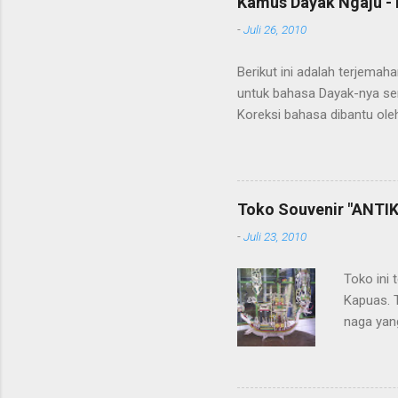
Kamus Dayak Ngaju - 
-
Juli 26, 2010
Berikut ini adalah terjema
untuk bahasa Dayak-nya se
Koreksi bahasa dibantu oleh
penerjemahan Kamus Bahasa
Toko Souvenir "ANTIK
-
Juli 23, 2010
Toko ini 
Kapuas. 
naga yang
getah ny