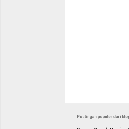
t
a
r
Postingan populer dari blog