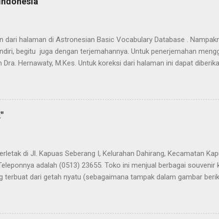
Indonesia
han dari halaman di Astronesian Basic Vocabulary Database . Nampak
ndiri, begitu juga dengan terjemahannya. Untuk penerjemahan mengg
 Dra. Hernawaty, M.Kes. Untuk koreksi dari halaman ini dapat diberi
 Dayak - Jerman sedang berlangsung, dapat dipantau pada: Kamus 
"
terletak di Jl. Kapuas Seberang I, Kelurahan Dahirang, Kecamatan Kap
Teleponnya adalah (0513) 23655. Toko ini menjual berbagai souvenir
 terbuat dari getah nyatu (sebagaimana tampak dalam gambar berikut
atu