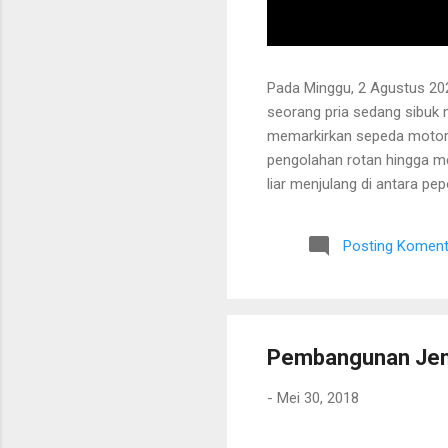
Pada Minggu, 2 Agustus 202
seorang pria sedang sibuk
memarkirkan sepeda motor
pengolahan rotan hingga me
liar menjulang di antara pe
Bapak tersebut bercerita ba
Tanaman itu diperkirakan te
Posting Koment
untuk ditarik dan dipanen.
dibersihkan terlebih dahulu.
Pembangunan Jem
-
Mei 30, 2018