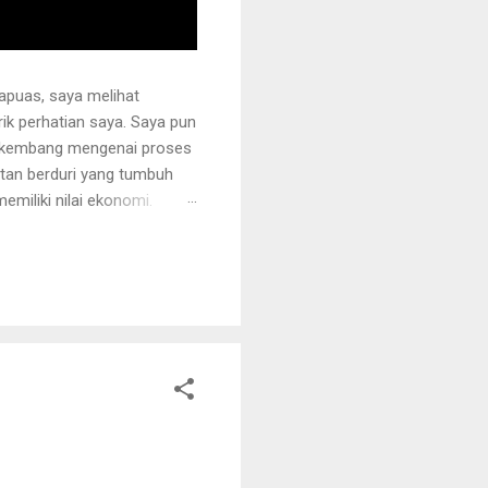
apuas, saya melihat
k perhatian saya. Saya pun
erkembang mengenai proses
otan berduri yang tumbuh
miliki nilai ekonomi.
 juga ditanami rotan.
i sehingga tidak mudah
ng akan dipegang harus