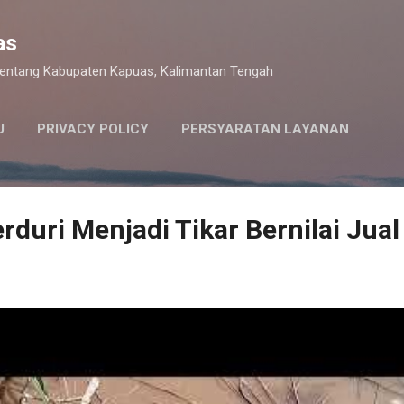
Langsung ke konten utama
as
 tentang Kabupaten Kapuas, Kalimantan Tengah
U
PRIVACY POLICY
PERSYARATAN LAYANAN
rduri Menjadi Tikar Bernilai Jual