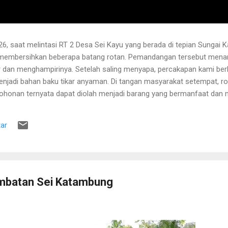
6, saat melintasi RT 2 Desa Sei Kayu yang berada di tepian Sungai K
 membersihkan beberapa batang rotan. Pemandangan tersebut menari
 dan menghampirinya. Setelah saling menyapa, percakapan kami b
njadi bahan baku tikar anyaman. Di tangan masyarakat setempat, r
pohonan ternyata dapat diolah menjadi barang yang bermanfaat dan me
hwa rotan yang sedang dibersihkannya berasal dari kebun karet yang
lah berusia sekitar sepuluh tahun. Rotan dikenal memiliki banyak dur
ar
 Menurutnya, sebelum menarik rotan, duri-duri pada bagian batang ya
 Setelah bagian tersebut aman, barulah rotan dapat...
batan Sei Katambung