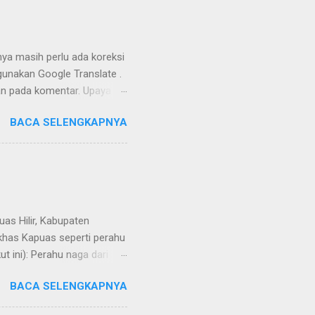
nya masih perlu ada koreksi
unakan Google Translate .
kan pada komentar. Upaya
Dayak Ngaju - Indonesia .
BACA SELENGKAPNYA
uas Hilir, Kabupaten
 khas Kapuas seperti perahu
 ini): Perahu naga dari
BACA SELENGKAPNYA