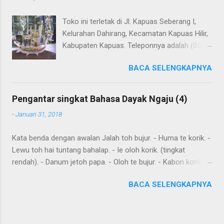
Dayak Ngaju - Indonesia .
Toko ini terletak di Jl. Kapuas Seberang I,
Kelurahan Dahirang, Kecamatan Kapuas Hilir,
Kabupaten Kapuas. Teleponnya adalah (0513)
23655. Toko ini menjual berbagai souvenir
BACA SELENGKAPNYA
khas Kapuas seperti perahu naga yang
terbuat dari getah nyatu (sebagaimana
tampak dalam gambar berikut ini): Perahu
Pengantar singkat Bahasa Dayak Ngaju (4)
naga dari getah nyatu
-
Januari 31, 2018
Kata benda dengan awalan Jalah toh bujur. - Huma te korik. -
Lewu toh hai tuntang bahalap. - Ie oloh korik. (tingkat
rendah). - Danum jetoh papa. - Oloh te bujur. - Kabon korik te
bahalap. - Huma toh dia hai. - Andau toh andau hai. Kalimat
BACA SELENGKAPNYA
sederhana yang dibentuk dari kata sehari-hari Ingat: Kalimat
biasanya dimulai dengan subyek , diikuti dengan predikat dan
obyek . Diawal kalimat anda juga meletakkan kata yang harus
ditekankan. Kemurnia suku juga penting. Tensesnya dibentuk