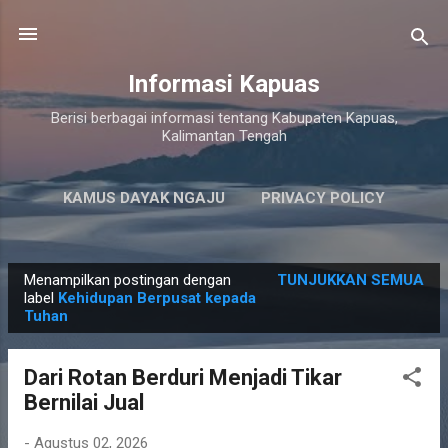
Langsung ke konten utama
Informasi Kapuas
Berisi berbagai informasi tentang Kabupaten Kapuas,
Kalimantan Tengah
KAMUS DAYAK NGAJU
PRIVACY POLICY
LAINNYA…
PERSYARATAN LAYANAN
Menampilkan postingan dengan
TUNJUKKAN SEMUA
P
label
Kehidupan Berpusat kepada
Tuhan
o
s
t
Dari Rotan Berduri Menjadi Tikar
i
Bernilai Jual
n
-
Agustus 02, 2026