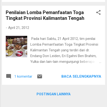
Penilaian Lomba Pemanfaatan Toga
Tingkat Provinsi Kalimantan Tengah
-
April 21, 2012
Pada hari Sabtu, 21 April 2012, tim penilai
Lomba Pemanfaatan Toga Tingkat Provinsi
Kalimantan Tengah yang terdiri dari dr.
Endang Don Leiden, Eri Egahni Ben Brahim,
Yulka dan lain-lain mengunjungi beberapa
peserta lomba di Kabupaten Kapuas. Dari kiri
ke kanan: Ibu Tri Lestari, Ibu Rusmiati dan Ibu
BACA SELENGKAPNYA
1 komentar
Wening Sejati Salah satu lokasi yang
dikunjungi adalah Posyandu Karya Sejati yang
terletak di Jl. Tambun Bungai Gg. Va,
POSTINGAN LAINNYA
Kelurahan Selat Dalam, Kecamatan Selat,
Kabupaten Kapuas. Posyandu ini dipimpin