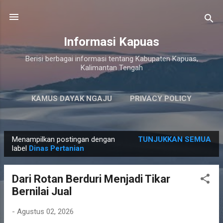
Langsung ke konten utama
Informasi Kapuas
Berisi berbagai informasi tentang Kabupaten Kapuas,
Kalimantan Tengah
KAMUS DAYAK NGAJU
PRIVACY POLICY
LAINNYA…
PERSYARATAN LAYANAN
Menampilkan postingan dengan
TUNJUKKAN SEMUA
P
label
Dinas Pertanian
o
s
Dari Rotan Berduri Menjadi Tikar
t
Bernilai Jual
i
n
-
Agustus 02, 2026