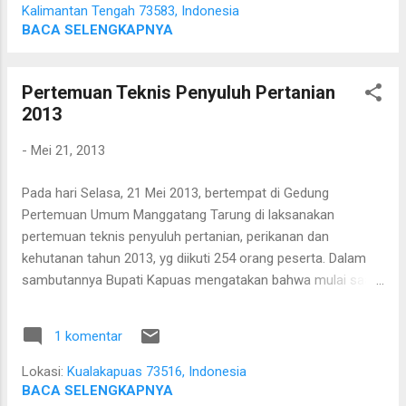
disertai petir. Namun kondisi ini tidak
Kalimantan Tengah 73583, Indonesia
menyurutkan semangat ibu-ibu untuk belajar
BACA SELENGKAPNYA
pengolahan TOGA yang tumbuh di desa
mereka sendiri. Ibu-ibu sedang
Pertemuan Teknis Penyuluh Pertanian
mendengarkan penjelasan dan tanya jawab
2013
dengan TP PKK Kab. Kapuas Foto bersama
ibu-ibu dasawisma desa Sidomulyo Ibu-ibu
-
Mei 21, 2013
serius mempelajari resep dan
mempraktekkan pengolahan hasil TOGA Ibu-
Pada hari Selasa, 21 Mei 2013, bertempat di Gedung
ibu yang hadir dibagi menjadi beberapa
Pertemuan Umum Manggatang Tarung di laksanakan
kelompok berdasarkan kelompok
pertemuan teknis penyuluh pertanian, perikanan dan
dasawisma, dan tiap kelompok diajarkan
kehutanan tahun 2013, yg diikuti 254 orang peserta. Dalam
bagaimana membuat aneka olahan hasil
sambutannya Bupati Kapuas mengatakan bahwa mulai saat
TOGA. Resep yang diajarkan dan
ini tidak akan membedakan suku, ras, dan golongan dalam
dipraktekkan adalah keripik dari daun sirih,
menjalankan roda pembangunan. (Widadi)
bayam, pegagan, minuman jahe serbuk, jeruk
1 komentar
...
Lokasi:
Kualakapuas 73516, Indonesia
BACA SELENGKAPNYA