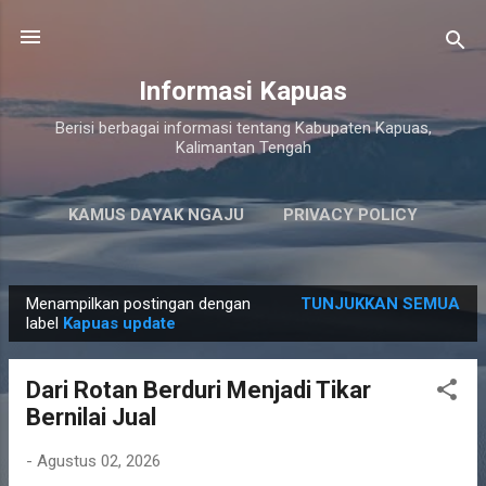
Langsung ke konten utama
Informasi Kapuas
Berisi berbagai informasi tentang Kabupaten Kapuas,
Kalimantan Tengah
KAMUS DAYAK NGAJU
PRIVACY POLICY
LAINNYA…
PERSYARATAN LAYANAN
Menampilkan postingan dengan
TUNJUKKAN SEMUA
P
label
Kapuas update
o
s
Dari Rotan Berduri Menjadi Tikar
t
Bernilai Jual
i
n
-
Agustus 02, 2026