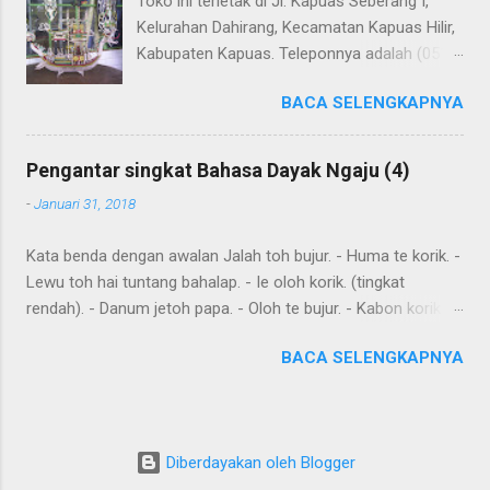
Toko ini terletak di Jl. Kapuas Seberang I,
Kelurahan Dahirang, Kecamatan Kapuas Hilir,
Kabupaten Kapuas. Teleponnya adalah (0513)
23655. Toko ini menjual berbagai souvenir
BACA SELENGKAPNYA
khas Kapuas seperti perahu naga yang
terbuat dari getah nyatu (sebagaimana
tampak dalam gambar berikut ini): Perahu
Pengantar singkat Bahasa Dayak Ngaju (4)
naga dari getah nyatu
-
Januari 31, 2018
Kata benda dengan awalan Jalah toh bujur. - Huma te korik. -
Lewu toh hai tuntang bahalap. - Ie oloh korik. (tingkat
rendah). - Danum jetoh papa. - Oloh te bujur. - Kabon korik te
bahalap. - Huma toh dia hai. - Andau toh andau hai. Kalimat
BACA SELENGKAPNYA
sederhana yang dibentuk dari kata sehari-hari Ingat: Kalimat
biasanya dimulai dengan subyek , diikuti dengan predikat dan
obyek . Diawal kalimat anda juga meletakkan kata yang harus
ditekankan. Kemurnia suku juga penting. Tensesnya dibentuk
Diberdayakan oleh Blogger
oleh "aton", nya; "jari", sudah; "kareh," masa depan, akan, dan