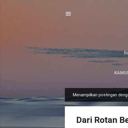
Be
KAMUS
Menampilkan postingan deng
P
o
s
Dari Rotan Be
t
i