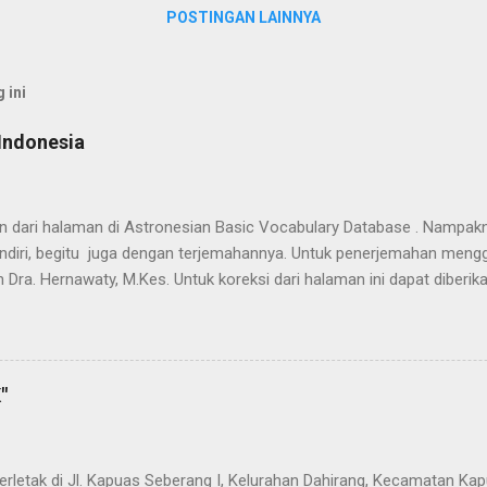
POSTINGAN LAINNYA
 ini
Indonesia
han dari halaman di Astronesian Basic Vocabulary Database . Nampak
ndiri, begitu juga dengan terjemahannya. Untuk penerjemahan mengg
 Dra. Hernawaty, M.Kes. Untuk koreksi dari halaman ini dapat diberi
 Dayak - Jerman sedang berlangsung, dapat dipantau pada: Kamus 
"
terletak di Jl. Kapuas Seberang I, Kelurahan Dahirang, Kecamatan Kap