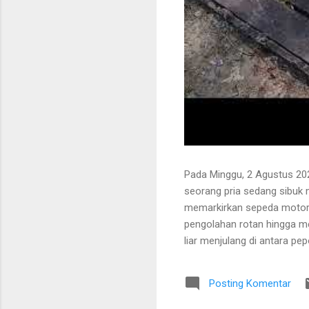
Pada Minggu, 2 Agustus 202
seorang pria sedang sibuk
memarkirkan sepeda motor
pengolahan rotan hingga me
liar menjulang di antara pe
Bapak tersebut bercerita ba
Tanaman itu diperkirakan te
Posting Komentar
untuk ditarik dan dipanen.
dibersihkan terlebih dahulu.