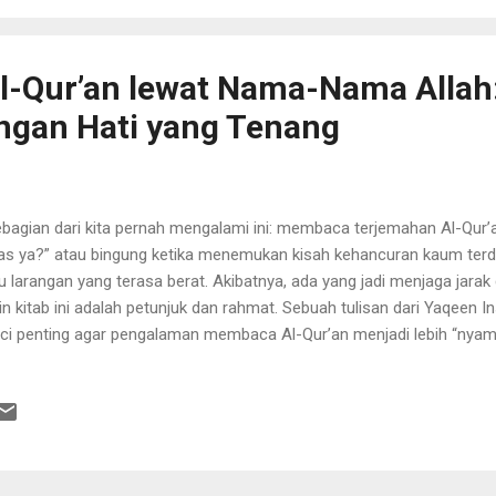
-Qur’an lewat Nama-Nama Allah:
gan Hati yang Tenang
agian dari kita pernah mengalami ini: membaca terjemahan Al-Qur’an
as ya?” atau bingung ketika menemukan kisah kehancuran kaum terda
u larangan yang terasa berat. Akibatnya, ada yang jadi menjaga jarak
in kitab ini adalah petunjuk dan rahmat. Sebuah tulisan dari Yaqeen I
ci penting agar pengalaman membaca Al-Qur’an menjadi lebih “nyamb
ah yang “berbicara” dalam Al-Qur’an, terutama lewat nama-nama dan s
mbar Allah” di hati kita benar—bahwa Dia Mahapengasih, Mahaadil, 
jaga—cara kita memahami ayat-ayat Al-Qur’an pun berubah. Menga
entukan “rasa” saat membaca? Penulis memberi analogi sederhana
 menerima surat petunjuk. Jika Anda percaya pengirim surat itu sang
 memahami keadaan Anda, Anda akan membaca surat ...