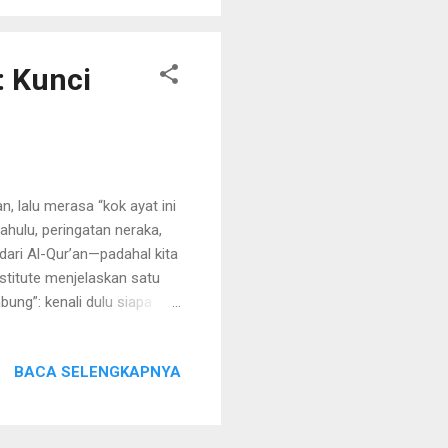
 Kunci
, lalu merasa “kok ayat ini
hulu, peringatan neraka,
 dari Al-Qur’an—padahal kita
nstitute menjelaskan satu
ung”: kenali dulu siapa
ifat-sifat-Nya . Saat
Mahabijaksana, dan Maha
BACA SELENGKAPNYA
pa cara pandang kita
: bayangkan Anda tersesat
at peduli, sangat cerdas,