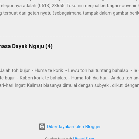
Teleponnya adalah (0513) 23655. Toko ini menjual berbagai souvenir
 terbuat dari getah nyatu (sebagaimana tampak dalam gambar berikut
atu
hasa Dayak Ngaju (4)
ah toh bujur. - Huma te korik. - Lewu toh hai tuntang bahalap. - Ie o
te bujur. - Kabon korik te bahalap. - Huma toh dia hai. - Andau toh a
ri-hari Ingat: Kalimat biasanya dimulai dengan subyek , diikuti denga
eletakkan kata yang harus ditekankan. Kemurnia suku juga penting. T
"kareh," masa depan, akan, dan "akan," akan, harus, semuanya mendahulu
eks. omba, pergi bersama-sama awi , lakukan, lakukanlah dumah , data
in imbit , itu akan dibawa gau , mencari harati , memahami Aku omba
a Awi te ! Lakukan itu Imbit danum ! Bawa air Bu...
Diberdayakan oleh Blogger
Gambar tema oleh
Michael Elkan