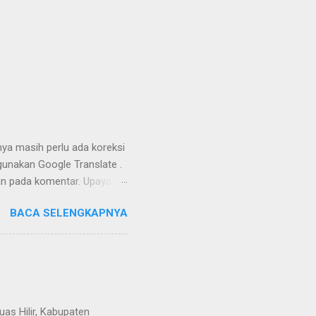
nya masih perlu ada koreksi
unakan Google Translate .
kan pada komentar. Upaya
Dayak Ngaju - Indonesia .
BACA SELENGKAPNYA
uas Hilir, Kabupaten