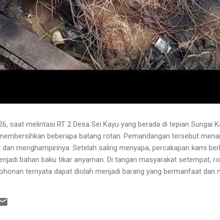
6, saat melintasi RT 2 Desa Sei Kayu yang berada di tepian Sungai K
 membersihkan beberapa batang rotan. Pemandangan tersebut menari
 dan menghampirinya. Setelah saling menyapa, percakapan kami b
njadi bahan baku tikar anyaman. Di tangan masyarakat setempat, r
pohonan ternyata dapat diolah menjadi barang yang bermanfaat dan me
hwa rotan yang sedang dibersihkannya berasal dari kebun karet yang
lah berusia sekitar sepuluh tahun. Rotan dikenal memiliki banyak dur
 Menurutnya, sebelum menarik rotan, duri-duri pada bagian batang ya
 Setelah bagian tersebut aman, barulah rotan dapat...