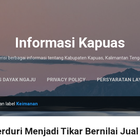
Langsung ke konten utama
Informasi Kapuas
risi berbagai informasi tentang Kabupaten Kapuas, Kalimantan Ten
 DAYAK NGAJU
PRIVACY POLICY
PERSYARATAN LA
an label
Keimanan
rduri Menjadi Tikar Bernilai Jual