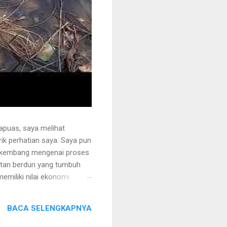
apuas, saya melihat
k perhatian saya. Saya pun
erkembang mengenai proses
otan berduri yang tumbuh
miliki nilai ekonomi.
 juga ditanami rotan.
i sehingga tidak mudah
BACA SELENGKAPNYA
ng akan dipegang harus