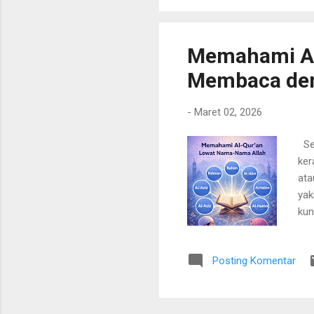
Memahami Al
Membaca den
-
Maret 02, 2026
Seb
ker
ata
yak
kun
All
“ga
Posting Komentar
men
men
dan
dan