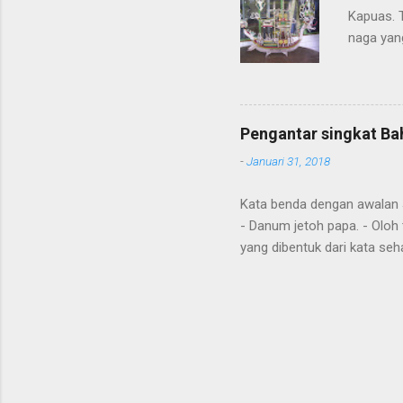
Kapuas. 
naga yang
getah ny
Pengantar singkat Ba
-
Januari 31, 2018
Kata benda dengan awalan Jal
- Danum jetoh papa. - Oloh 
yang dibentuk dari kata seha
Diawal kalimat anda juga m
"aton", nya; "jari", sudah; 
tense hanya hasil dari kont
nahuang, handak, maku, ing
Omba aku , pergi dengan say