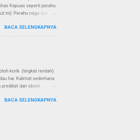
 khas Kapuas seperti perahu
 ini): Perahu naga dari
BACA SELENGKAPNYA
loh korik. (tingkat rendah).
ndau hai. Kalimat sederhana
n predikat dan obyek .
ensesnya dibentuk oleh
BACA SELENGKAPNYA
i kata kerja. Seringkali
ng buli , kembali ke
 keton. Aku ikut denganmu.