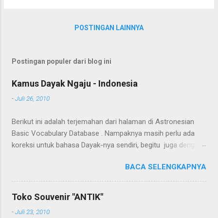
POSTINGAN LAINNYA
Postingan populer dari blog ini
Kamus Dayak Ngaju - Indonesia
-
Juli 26, 2010
Berikut ini adalah terjemahan dari halaman di Astronesian
Basic Vocabulary Database . Nampaknya masih perlu ada
koreksi untuk bahasa Dayak-nya sendiri, begitu juga dengan
terjemahannya. Untuk penerjemahan menggunakan Google
BACA SELENGKAPNYA
Translate . Koreksi bahasa dibantu oleh Dra. Hernawaty,
M.Kes. Untuk koreksi dari halaman ini dapat diberikan pada
komentar. Upaya penerjemahan Kamus Bahasa Dayak -
Toko Souvenir "ANTIK"
Jerman sedang berlangsung, dapat dipantau pada: Kamus
-
Juli 23, 2010
Dayak Ngaju - Indonesia .