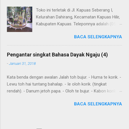
Toko ini terletak di Jl. Kapuas Seberang I,
Kelurahan Dahirang, Kecamatan Kapuas Hilir,
Kabupaten Kapuas. Teleponnya adalah (0513)
23655. Toko ini menjual berbagai souvenir
BACA SELENGKAPNYA
khas Kapuas seperti perahu naga yang
terbuat dari getah nyatu (sebagaimana
tampak dalam gambar berikut ini): Perahu
Pengantar singkat Bahasa Dayak Ngaju (4)
naga dari getah nyatu
-
Januari 31, 2018
Kata benda dengan awalan Jalah toh bujur. - Huma te korik. -
Lewu toh hai tuntang bahalap. - Ie oloh korik. (tingkat
rendah). - Danum jetoh papa. - Oloh te bujur. - Kabon korik te
bahalap. - Huma toh dia hai. - Andau toh andau hai. Kalimat
BACA SELENGKAPNYA
sederhana yang dibentuk dari kata sehari-hari Ingat: Kalimat
biasanya dimulai dengan subyek , diikuti dengan predikat dan
obyek . Diawal kalimat anda juga meletakkan kata yang harus
ditekankan. Kemurnia suku juga penting. Tensesnya dibentuk