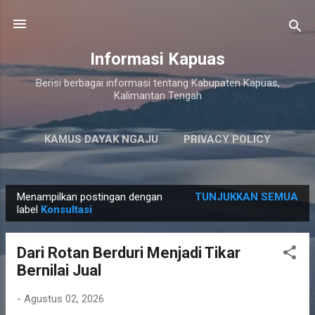
Langsung ke konten utama
Informasi Kapuas
Berisi berbagai informasi tentang Kabupaten Kapuas,
Kalimantan Tengah
KAMUS DAYAK NGAJU
PRIVACY POLICY
LAINNYA…
PERSYARATAN LAYANAN
Menampilkan postingan dengan
TUNJUKKAN SEMUA
P
label
Konsultasi
o
s
Dari Rotan Berduri Menjadi Tikar
t
Bernilai Jual
i
n
-
Agustus 02, 2026