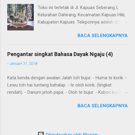
Toko ini terletak di Jl. Kapuas Seberang I,
Kelurahan Dahirang, Kecamatan Kapuas Hilir,
Kabupaten Kapuas. Teleponnya adalah (0513)
23655. Toko ini menjual berbagai souvenir
BACA SELENGKAPNYA
khas Kapuas seperti perahu naga yang
terbuat dari getah nyatu (sebagaimana
tampak dalam gambar berikut ini): Perahu
Pengantar singkat Bahasa Dayak Ngaju (4)
naga dari getah nyatu
-
Januari 31, 2018
Kata benda dengan awalan Jalah toh bujur. - Huma te korik. -
Lewu toh hai tuntang bahalap. - Ie oloh korik. (tingkat
rendah). - Danum jetoh papa. - Oloh te bujur. - Kabon korik te
bahalap. - Huma toh dia hai. - Andau toh andau hai. Kalimat
BACA SELENGKAPNYA
sederhana yang dibentuk dari kata sehari-hari Ingat: Kalimat
biasanya dimulai dengan subyek , diikuti dengan predikat dan
obyek . Diawal kalimat anda juga meletakkan kata yang harus
ditekankan. Kemurnia suku juga penting. Tensesnya dibentuk
Diberdayakan oleh Blogger