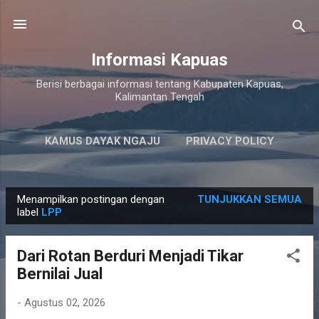
Langsung ke konten utama
Informasi Kapuas
Berisi berbagai informasi tentang Kabupaten Kapuas,
Kalimantan Tengah
KAMUS DAYAK NGAJU
PRIVACY POLICY
LAINNYA…
PERSYARATAN LAYANAN
Menampilkan postingan dengan
TUNJUKKAN SEMUA
P
label
LPP
o
s
Dari Rotan Berduri Menjadi Tikar
t
Bernilai Jual
i
n
-
Agustus 02, 2026