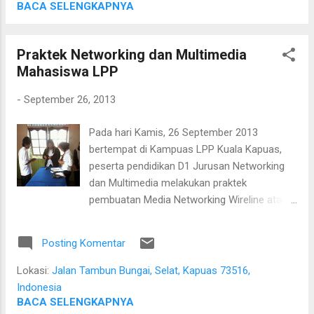
BACA SELENGKAPNYA
Praktek Networking dan Multimedia
Mahasiswa LPP
-
September 26, 2013
Pada hari Kamis, 26 September 2013
bertempat di Kampuas LPP Kuala Kapuas,
peserta pendidikan D1 Jurusan Networking
dan Multimedia melakukan praktek
pembuatan Media Networking Wireline atau
sering dikenal dengan LAN. Peserta dengan
antusias membuat kabel LAN. Sumber: Hipni
Posting Komentar
Lokasi:
Jalan Tambun Bungai, Selat, Kapuas 73516,
Indonesia
BACA SELENGKAPNYA