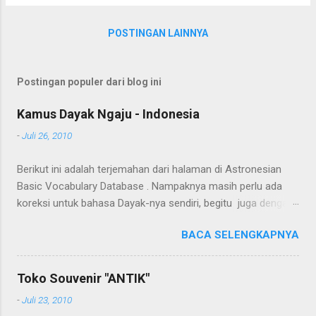
POSTINGAN LAINNYA
Postingan populer dari blog ini
Kamus Dayak Ngaju - Indonesia
-
Juli 26, 2010
Berikut ini adalah terjemahan dari halaman di Astronesian
Basic Vocabulary Database . Nampaknya masih perlu ada
koreksi untuk bahasa Dayak-nya sendiri, begitu juga dengan
terjemahannya. Untuk penerjemahan menggunakan Google
BACA SELENGKAPNYA
Translate . Koreksi bahasa dibantu oleh Dra. Hernawaty,
M.Kes. Untuk koreksi dari halaman ini dapat diberikan pada
komentar. Upaya penerjemahan Kamus Bahasa Dayak -
Toko Souvenir "ANTIK"
Jerman sedang berlangsung, dapat dipantau pada: Kamus
-
Juli 23, 2010
Dayak Ngaju - Indonesia .