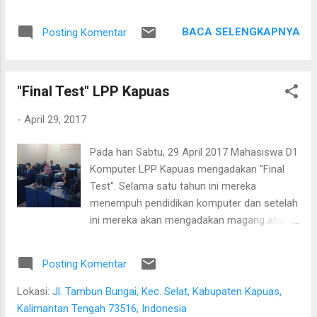
Setelah saling menyapa, percakapan kami berkembang
mengenai proses pengolahan rotan hingga menjadi bahan
BACA SELENGKAPNYA
Posting Komentar
baku tikar anyaman. Di tangan masyarakat setempat, rotan
berduri yang tumbuh liar menjulang di antara pepohonan
ternyata dapat diolah menjadi barang yang bermanfaat dan
"Final Test" LPP Kapuas
memiliki nilai ekonomi. Bapak tersebut bercerita bahwa rotan
yang sedang dibersihkannya berasal dari kebun karet yang
-
April 29, 2017
juga ditanami rotan. Tanaman itu diperkirakan telah berusia
sekitar sepuluh tahun. Rotan dikenal memiliki banyak duri
Pada hari Sabtu, 29 April 2017 Mahasiswa D1
sehingga tidak mudah untuk ditarik dan dipanen. Menurutnya,
Komputer LPP Kapuas mengadakan "Final
sebelum menarik rotan, duri-duri pada bagian batang yang
Test". Selama satu tahun ini mereka
akan dipegang harus dibersihkan terlebih dahulu. Setelah
menempuh pendidikan komputer dan setelah
bagian tersebut aman, barulah rotan dapat...
ini mereka akan mengadakan magang atau
praktek kerja lapangan di kantor-kantor milik
pemerintah dan swasta. * Tulisan dan foto
Posting Komentar
dikirim oleh M. Hipni
Lokasi:
Jl. Tambun Bungai, Kec. Selat, Kabupaten Kapuas,
Kalimantan Tengah 73516, Indonesia