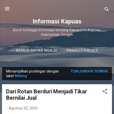
Langsung ke konten utama
Informasi Kapuas
Berisi berbagai informasi tentang Kabupaten Kapuas,
Kalimantan Tengah
KAMUS DAYAK NGAJU
PRIVACY POLICY
LAINNYA…
PERSYARATAN LAYANAN
Menampilkan postingan dengan
TUNJUKKAN SEMUA
P
label
Mihing
o
s
Dari Rotan Berduri Menjadi Tikar
t
Bernilai Jual
i
n
-
Agustus 02, 2026