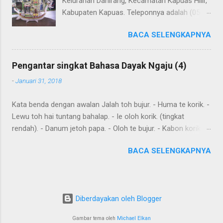
Kelurahan Dahirang, Kecamatan Kapuas Hilir,
Kabupaten Kapuas. Teleponnya adalah (0513)
23655. Toko ini menjual berbagai souvenir
BACA SELENGKAPNYA
khas Kapuas seperti perahu naga yang
terbuat dari getah nyatu (sebagaimana
tampak dalam gambar berikut ini): Perahu
Pengantar singkat Bahasa Dayak Ngaju (4)
naga dari getah nyatu
-
Januari 31, 2018
Kata benda dengan awalan Jalah toh bujur. - Huma te korik. -
Lewu toh hai tuntang bahalap. - Ie oloh korik. (tingkat
rendah). - Danum jetoh papa. - Oloh te bujur. - Kabon korik te
bahalap. - Huma toh dia hai. - Andau toh andau hai. Kalimat
BACA SELENGKAPNYA
sederhana yang dibentuk dari kata sehari-hari Ingat: Kalimat
biasanya dimulai dengan subyek , diikuti dengan predikat dan
obyek . Diawal kalimat anda juga meletakkan kata yang harus
ditekankan. Kemurnia suku juga penting. Tensesnya dibentuk
Diberdayakan oleh Blogger
oleh "aton", nya; "jari", sudah; "kareh," masa depan, akan, dan
"akan," akan, harus, semuanya mendahului kata kerja.
Gambar tema oleh
Michael Elkan