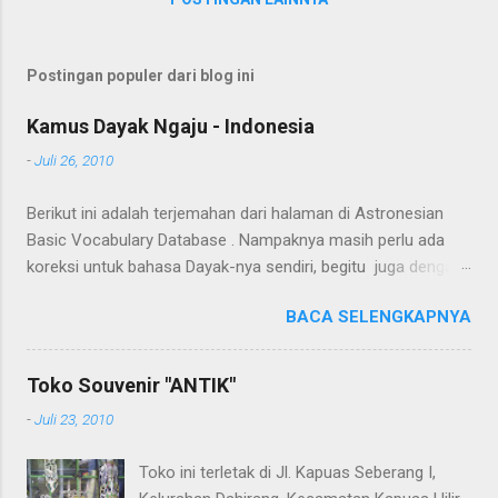
Postingan populer dari blog ini
Kamus Dayak Ngaju - Indonesia
-
Juli 26, 2010
Berikut ini adalah terjemahan dari halaman di Astronesian
Basic Vocabulary Database . Nampaknya masih perlu ada
koreksi untuk bahasa Dayak-nya sendiri, begitu juga dengan
terjemahannya. Untuk penerjemahan menggunakan Google
BACA SELENGKAPNYA
Translate . Koreksi bahasa dibantu oleh Dra. Hernawaty,
M.Kes. Untuk koreksi dari halaman ini dapat diberikan pada
komentar. Upaya penerjemahan Kamus Bahasa Dayak -
Toko Souvenir "ANTIK"
Jerman sedang berlangsung, dapat dipantau pada: Kamus
-
Juli 23, 2010
Dayak Ngaju - Indonesia .
Toko ini terletak di Jl. Kapuas Seberang I,