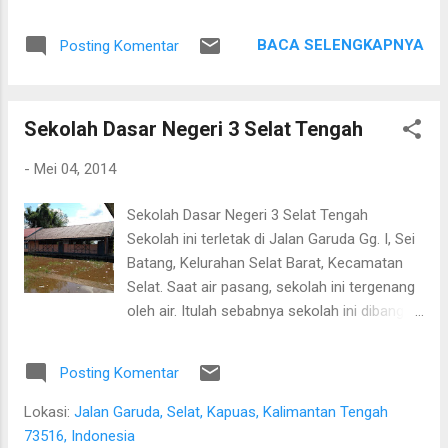
Setelah saling menyapa, percakapan kami berkembang
mengenai proses pengolahan rotan hingga menjadi bahan
BACA SELENGKAPNYA
Posting Komentar
baku tikar anyaman. Di tangan masyarakat setempat, rotan
berduri yang tumbuh liar menjulang di antara pepohonan
ternyata dapat diolah menjadi barang yang bermanfaat dan
Sekolah Dasar Negeri 3 Selat Tengah
memiliki nilai ekonomi. Bapak tersebut bercerita bahwa rotan
yang sedang dibersihkannya berasal dari kebun karet yang
-
Mei 04, 2014
juga ditanami rotan. Tanaman itu diperkirakan telah berusia
sekitar sepuluh tahun. Rotan dikenal memiliki banyak duri
Sekolah Dasar Negeri 3 Selat Tengah
sehingga tidak mudah untuk ditarik dan dipanen. Menurutnya,
Sekolah ini terletak di Jalan Garuda Gg. I, Sei
sebelum menarik rotan, duri-duri pada bagian batang yang
Batang, Kelurahan Selat Barat, Kecamatan
akan dipegang harus dibersihkan terlebih dahulu. Setelah
Selat. Saat air pasang, sekolah ini tergenang
bagian tersebut aman, barulah rotan dapat...
oleh air. Itulah sebabnya sekolah ini dibangun
lebih tinggi dari air pasang terdalam.
Kemudian diantara bagian-bagian sekolah
Posting Komentar
dihubungkan dengan jembatan, sehingga
tidak menyulitkan hubungan diantara
Lokasi:
Jalan Garuda, Selat, Kapuas, Kalimantan Tengah
berbagai ruangan di sekolah ini. Sekolah
73516, Indonesia