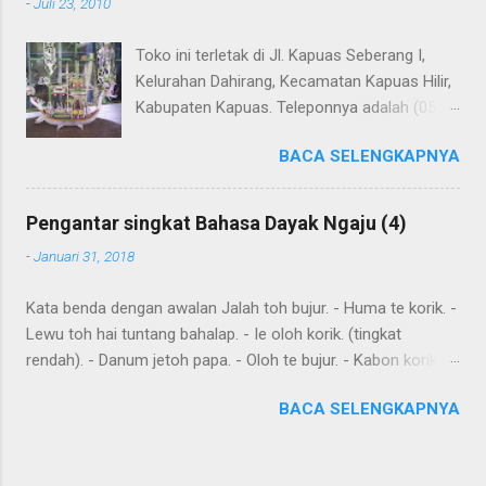
-
Juli 23, 2010
Dayak Ngaju - Indonesia .
Toko ini terletak di Jl. Kapuas Seberang I,
Kelurahan Dahirang, Kecamatan Kapuas Hilir,
Kabupaten Kapuas. Teleponnya adalah (0513)
23655. Toko ini menjual berbagai souvenir
BACA SELENGKAPNYA
khas Kapuas seperti perahu naga yang
terbuat dari getah nyatu (sebagaimana
tampak dalam gambar berikut ini): Perahu
Pengantar singkat Bahasa Dayak Ngaju (4)
naga dari getah nyatu
-
Januari 31, 2018
Kata benda dengan awalan Jalah toh bujur. - Huma te korik. -
Lewu toh hai tuntang bahalap. - Ie oloh korik. (tingkat
rendah). - Danum jetoh papa. - Oloh te bujur. - Kabon korik te
bahalap. - Huma toh dia hai. - Andau toh andau hai. Kalimat
BACA SELENGKAPNYA
sederhana yang dibentuk dari kata sehari-hari Ingat: Kalimat
biasanya dimulai dengan subyek , diikuti dengan predikat dan
obyek . Diawal kalimat anda juga meletakkan kata yang harus