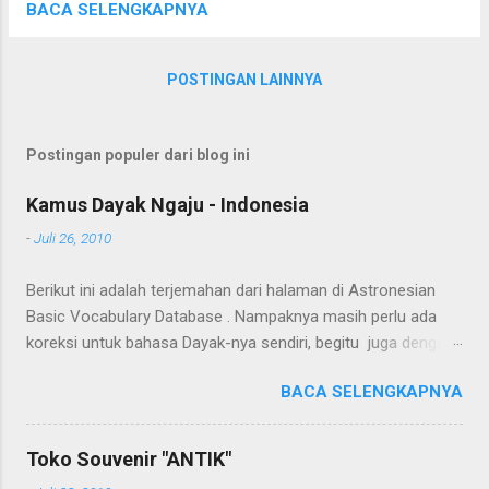
Dasar Negeri 3 Selat Tengah by jumatil on
BACA SELENGKAPNYA
Photosynth
POSTINGAN LAINNYA
Postingan populer dari blog ini
Kamus Dayak Ngaju - Indonesia
-
Juli 26, 2010
Berikut ini adalah terjemahan dari halaman di Astronesian
Basic Vocabulary Database . Nampaknya masih perlu ada
koreksi untuk bahasa Dayak-nya sendiri, begitu juga dengan
terjemahannya. Untuk penerjemahan menggunakan Google
BACA SELENGKAPNYA
Translate . Koreksi bahasa dibantu oleh Dra. Hernawaty,
M.Kes. Untuk koreksi dari halaman ini dapat diberikan pada
komentar. Upaya penerjemahan Kamus Bahasa Dayak -
Toko Souvenir "ANTIK"
Jerman sedang berlangsung, dapat dipantau pada: Kamus