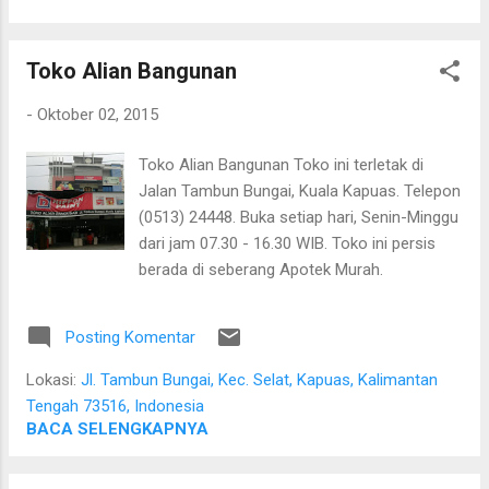
berduri yang tumbuh liar menjulang di antara pepohonan
ternyata dapat diolah menjadi barang yang bermanfaat dan
Toko Alian Bangunan
memiliki nilai ekonomi. Bapak tersebut bercerita bahwa rotan
yang sedang dibersihkannya berasal dari kebun karet yang
-
Oktober 02, 2015
juga ditanami rotan. Tanaman itu diperkirakan telah berusia
sekitar sepuluh tahun. Rotan dikenal memiliki banyak duri
Toko Alian Bangunan Toko ini terletak di
sehingga tidak mudah untuk ditarik dan dipanen. Menurutnya,
Jalan Tambun Bungai, Kuala Kapuas. Telepon
sebelum menarik rotan, duri-duri pada bagian batang yang
(0513) 24448. Buka setiap hari, Senin-Minggu
akan dipegang harus dibersihkan terlebih dahulu. Setelah
dari jam 07.30 - 16.30 WIB. Toko ini persis
bagian tersebut aman, barulah rotan dapat...
berada di seberang Apotek Murah.
Posting Komentar
Lokasi:
Jl. Tambun Bungai, Kec. Selat, Kapuas, Kalimantan
Tengah 73516, Indonesia
BACA SELENGKAPNYA