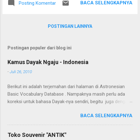
blok segi empat atau segi enam dengan
BACA SELENGKAPNYA
Posting Komentar
Selain menjual kayu, toko bangunan ini juga
harga Rp 2.500 / buah keatas agar
menjual bahan-bahan bangunan lainnya.
kualitasnya baik.
Bapak Nepo dapat dihubungi pada nomor
POSTINGAN LAINNYA
telepon berikut ini 0513-22529.
Postingan populer dari blog ini
Kamus Dayak Ngaju - Indonesia
-
Juli 26, 2010
Berikut ini adalah terjemahan dari halaman di Astronesian
Basic Vocabulary Database . Nampaknya masih perlu ada
koreksi untuk bahasa Dayak-nya sendiri, begitu juga dengan
terjemahannya. Untuk penerjemahan menggunakan Google
BACA SELENGKAPNYA
Translate . Koreksi bahasa dibantu oleh Dra. Hernawaty,
M.Kes. Untuk koreksi dari halaman ini dapat diberikan pada
komentar. Upaya penerjemahan Kamus Bahasa Dayak -
Toko Souvenir "ANTIK"
Jerman sedang berlangsung, dapat dipantau pada: Kamus