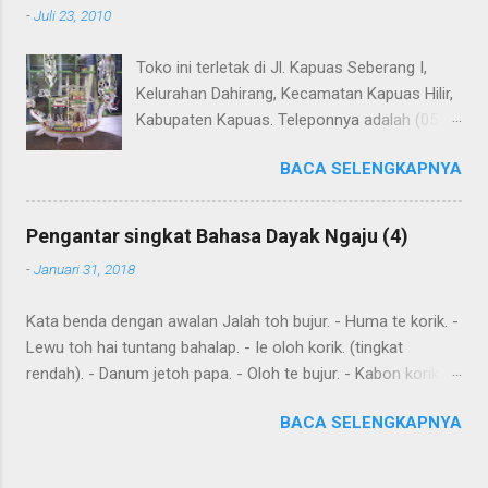
-
Juli 23, 2010
Dayak Ngaju - Indonesia .
Toko ini terletak di Jl. Kapuas Seberang I,
Kelurahan Dahirang, Kecamatan Kapuas Hilir,
Kabupaten Kapuas. Teleponnya adalah (0513)
23655. Toko ini menjual berbagai souvenir
BACA SELENGKAPNYA
khas Kapuas seperti perahu naga yang
terbuat dari getah nyatu (sebagaimana
tampak dalam gambar berikut ini): Perahu
Pengantar singkat Bahasa Dayak Ngaju (4)
naga dari getah nyatu
-
Januari 31, 2018
Kata benda dengan awalan Jalah toh bujur. - Huma te korik. -
Lewu toh hai tuntang bahalap. - Ie oloh korik. (tingkat
rendah). - Danum jetoh papa. - Oloh te bujur. - Kabon korik te
bahalap. - Huma toh dia hai. - Andau toh andau hai. Kalimat
BACA SELENGKAPNYA
sederhana yang dibentuk dari kata sehari-hari Ingat: Kalimat
biasanya dimulai dengan subyek , diikuti dengan predikat dan
obyek . Diawal kalimat anda juga meletakkan kata yang harus