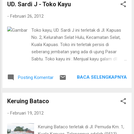
UD. Sardi J - Toko Kayu
-
Februari 26, 2012
Toko kayu, UD. Sardi J ini terletak di Jl. Kapuas
No. 2, Kelurahan Selat Hulu, Kecamatan Selat,
Kuala Kapuas. Toko ini terletak persis di
seberang jembatan yang ada di ujung Pasar
Sabtu. Toko kayu ini : Menjual kayu galam dll
Melayani pemesanan kayu lanan dan ulin
berupa-rupa ukuran Pemilik toko dapat
BACA SELENGKAPNYA
Posting Komentar
dihubungi pada nomor HP berikut ini:
085248824596.
Keruing Bataco
-
Februari 19, 2012
Keruing Bataco terletak di Jl. Pemuda Km. 1,