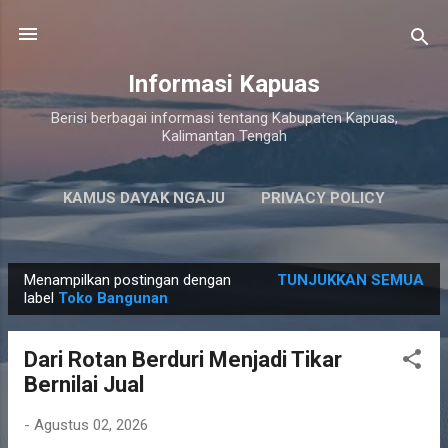
Langsung ke konten utama
Informasi Kapuas
Berisi berbagai informasi tentang Kabupaten Kapuas,
Kalimantan Tengah
KAMUS DAYAK NGAJU
PRIVACY POLICY
LAINNYA…
PERSYARATAN LAYANAN
Menampilkan postingan dengan
TUNJUKKAN SEMUA
P
label
Toko Bangunan
o
s
Dari Rotan Berduri Menjadi Tikar
t
Bernilai Jual
i
n
-
Agustus 02, 2026