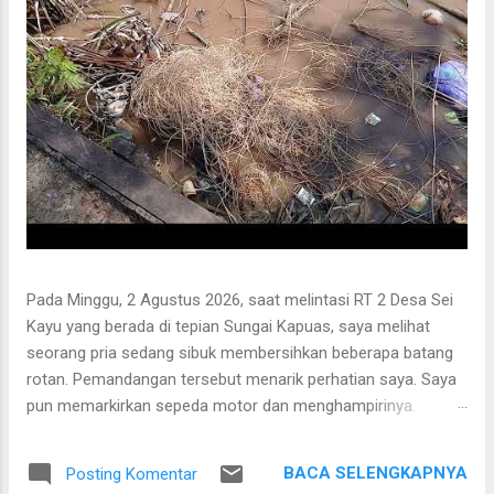
Pada Minggu, 2 Agustus 2026, saat melintasi RT 2 Desa Sei
Kayu yang berada di tepian Sungai Kapuas, saya melihat
seorang pria sedang sibuk membersihkan beberapa batang
rotan. Pemandangan tersebut menarik perhatian saya. Saya
pun memarkirkan sepeda motor dan menghampirinya.
Setelah saling menyapa, percakapan kami berkembang
mengenai proses pengolahan rotan hingga menjadi bahan
BACA SELENGKAPNYA
Posting Komentar
baku tikar anyaman. Di tangan masyarakat setempat, rotan