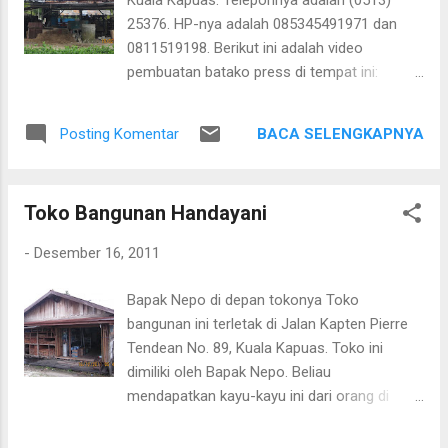
Kuala Kapuas. Teleponnya adalah (0513)
25376. HP-nya adalah 085345491971 dan
0811519198. Berikut ini adalah video
pembuatan batako press di tempat ini:
Produk lain dari tempat ini adalah sebagai
berikut: Gorong-gorong kecil Gorong-gorong
BACA SELENGKAPNYA
Posting Komentar
belah Gorong-gorong besar Gorong-gorong
lebih besar Harga gorong-gorong berkisar
dari Rp 50.000 - Rp 575.000 / buah,
Toko Bangunan Handayani
bergantung kepada ukurannya. Paving blok
segi enam - Harga berkisar dari Rp 2.000 - Rp
-
Desember 16, 2011
5.000 / buah Paving blok segi empat - Harga
berkisar dari Rp 2.000 - Rp 3.000 / buah
Bapak Nepo di depan tokonya Toko
Batako - Rp 2.000 / buah Produk lain dari
bangunan ini terletak di Jalan Kapten Pierre
Keruing Bataco adalah: Pilar - harganya
Tendean No. 89, Kuala Kapuas. Toko ini
berkisar dari Rp 175.000 - Rp 300.000 / buah
dimiliki oleh Bapak Nepo. Beliau
Less - harganya berkisar dari Rp 15.000 - Rp
mendapatkan kayu-kayu ini dari orang di
50.000 / lonjor Bila akan melakukan paving
Pulau Telo. Suplai kayu tetap bisa lancar
halaman sebaiknya menggunakan paving
karena hanya menjual dalam jumlah sedikit.