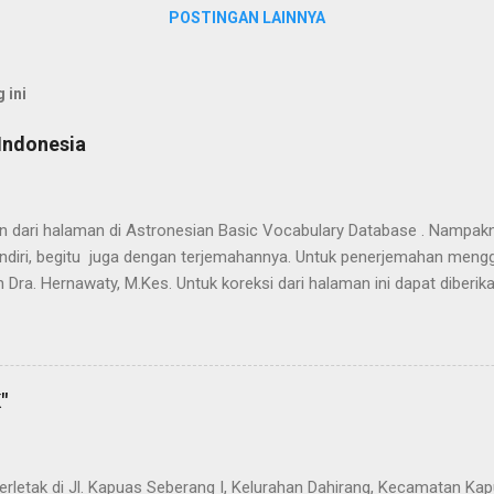
POSTINGAN LAINNYA
 ini
Indonesia
han dari halaman di Astronesian Basic Vocabulary Database . Nampak
ndiri, begitu juga dengan terjemahannya. Untuk penerjemahan mengg
 Dra. Hernawaty, M.Kes. Untuk koreksi dari halaman ini dapat diberi
 Dayak - Jerman sedang berlangsung, dapat dipantau pada: Kamus 
"
terletak di Jl. Kapuas Seberang I, Kelurahan Dahirang, Kecamatan Kap