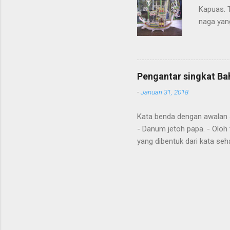
Kapuas. 
naga yang
getah ny
Pengantar singkat Ba
-
Januari 31, 2018
Kata benda dengan awalan Jal
- Danum jetoh papa. - Oloh 
yang dibentuk dari kata seha
Diawal kalimat anda juga m
"aton", nya; "jari", sudah; 
tense hanya hasil dari kont
nahuang, handak, maku, ing
Omba aku , pergi dengan say