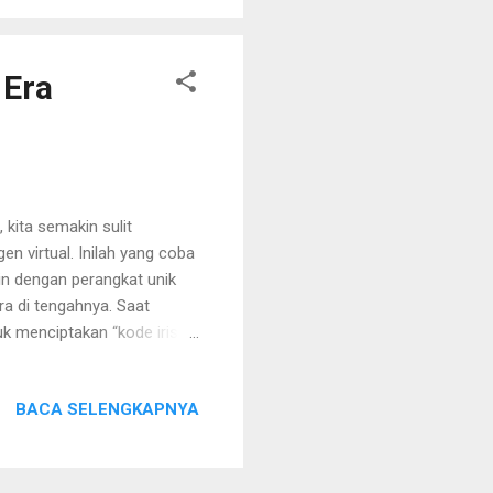
 Era
 kita semakin sulit
virtual. Inilah yang coba
in dengan perangkat unik
ra di tengahnya. Saat
k menciptakan “kode iris”
i imbalannya, orang
000) dalam dompet digital
BACA SELENGKAPNYA
ikembangkan oleh
 ini bertujuan menciptakan
p maraknya bot dan konten
.