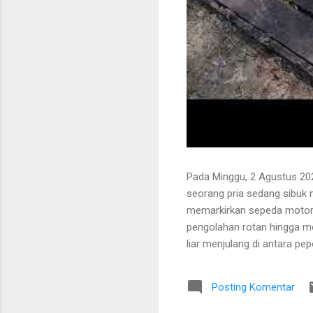
Pada Minggu, 2 Agustus 202
seorang pria sedang sibuk
memarkirkan sepeda motor
pengolahan rotan hingga me
liar menjulang di antara pe
Bapak tersebut bercerita ba
Tanaman itu diperkirakan te
Posting Komentar
untuk ditarik dan dipanen.
dibersihkan terlebih dahulu.