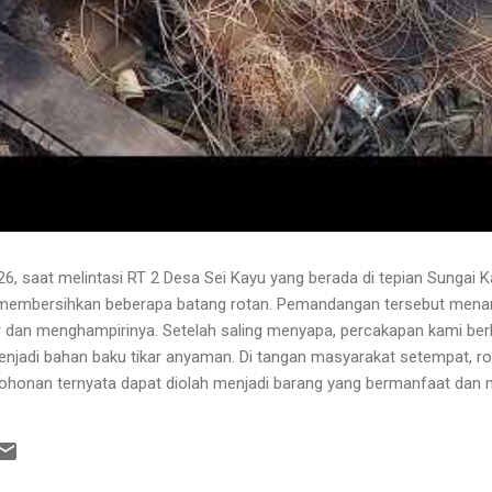
6, saat melintasi RT 2 Desa Sei Kayu yang berada di tepian Sungai K
 membersihkan beberapa batang rotan. Pemandangan tersebut menari
 dan menghampirinya. Setelah saling menyapa, percakapan kami b
njadi bahan baku tikar anyaman. Di tangan masyarakat setempat, r
pohonan ternyata dapat diolah menjadi barang yang bermanfaat dan me
hwa rotan yang sedang dibersihkannya berasal dari kebun karet yang
lah berusia sekitar sepuluh tahun. Rotan dikenal memiliki banyak dur
 Menurutnya, sebelum menarik rotan, duri-duri pada bagian batang ya
 Setelah bagian tersebut aman, barulah rotan dapat...