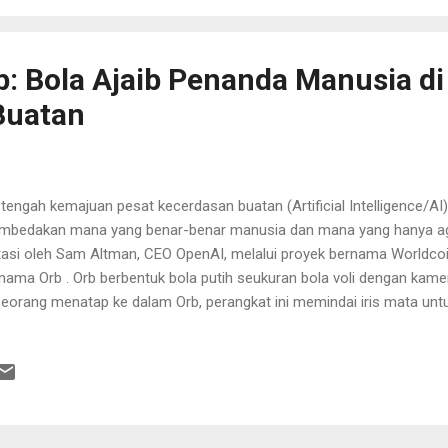
: Bola Ajaib Penanda Manusia di
Buatan
tengah kemajuan pesat kecerdasan buatan (Artificial Intelligence/AI),
bedakan mana yang benar-benar manusia dan mana yang hanya agen 
tasi oleh Sam Altman, CEO OpenAI, melalui proyek bernama Worldco
nama Orb . Orb berbentuk bola putih seukuran bola voli dengan kame
eorang menatap ke dalam Orb, perangkat ini memindai iris mata untu
k yang membuktikan bahwa seseorang adalah manusia sejati. Sebaga
sebut akan menerima token kripto senilai sekitar $42 (setara Rp680.
eka—tanda bahwa mereka kini adalah “manusia terverifikasi”. Orb d
usahaan Tools for Humanity yang didirikan Altman pada 2019. Proyek
isan verifikasi kemanusiaan di dunia maya, sebagai respons terhada
yang menyesatkan. Targetnya: memverifikasi 50 juta orang secara gl..