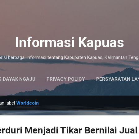
Langsung ke konten utama
Informasi Kapuas
risi berbagai informasi tentang Kabupaten Kapuas, Kalimantan Ten
 DAYAK NGAJU
PRIVACY POLICY
PERSYARATAN LA
an label
Worldcoin
rduri Menjadi Tikar Bernilai Jual