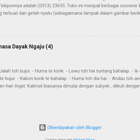
Teleponnya adalah (0513) 23655. Toko ini menjual berbagai souvenir
 terbuat dari getah nyatu (sebagaimana tampak dalam gambar berikut
atu
hasa Dayak Ngaju (4)
ah toh bujur. - Huma te korik. - Lewu toh hai tuntang bahalap. - Ie o
te bujur. - Kabon korik te bahalap. - Huma toh dia hai. - Andau toh a
ri-hari Ingat: Kalimat biasanya dimulai dengan subyek , diikuti denga
eletakkan kata yang harus ditekankan. Kemurnia suku juga penting. T
"kareh," masa depan, akan, dan "akan," akan, harus, semuanya mendahulu
eks. omba, pergi bersama-sama awi , lakukan, lakukanlah dumah , data
in imbit , itu akan dibawa gau , mencari harati , memahami Aku omba
a Awi te ! Lakukan itu Imbit danum ! Bawa air Bu...
Diberdayakan oleh Blogger
Gambar tema oleh
Michael Elkan