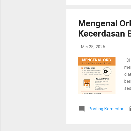
Mengenal Orb
Kecerdasan 
-
Mei 28, 2025
Di 
mem
dia
ber
ses
uni
ter
Posting Komentar
mer
per
lap
AI 