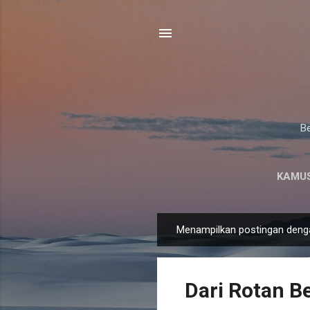
Be
KAMUS
Menampilkan postingan deng
P
o
s
Dari Rotan Be
t
i