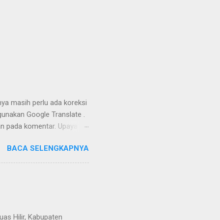
nya masih perlu ada koreksi
unakan Google Translate .
kan pada komentar. Upaya
Dayak Ngaju - Indonesia .
BACA SELENGKAPNYA
uas Hilir, Kabupaten