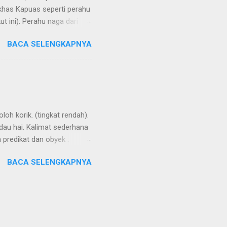
 khas Kapuas seperti perahu
 ini): Perahu naga dari
BACA SELENGKAPNYA
loh korik. (tingkat rendah).
ndau hai. Kalimat sederhana
n predikat dan obyek .
ensesnya dibentuk oleh
BACA SELENGKAPNYA
i kata kerja. Seringkali
ng buli , kembali ke
 keton. Aku ikut denganmu.