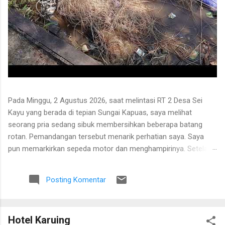
Pada Minggu, 2 Agustus 2026, saat melintasi RT 2 Desa Sei
Kayu yang berada di tepian Sungai Kapuas, saya melihat
seorang pria sedang sibuk membersihkan beberapa batang
rotan. Pemandangan tersebut menarik perhatian saya. Saya
pun memarkirkan sepeda motor dan menghampirinya. Setelah
saling menyapa, percakapan kami berkembang mengenai
proses pengolahan rotan hingga menjadi bahan baku tikar
Posting Komentar
anyaman. Di tangan masyarakat setempat, rotan berduri yang
tumbuh liar menjulang di antara pepohonan ternyata dapat
diolah menjadi barang yang bermanfaat dan memiliki nilai
Hotel Karuing
ekonomi. Bapak tersebut bercerita bahwa rotan yang sedang