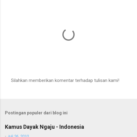
n
t
a
r
Silahkan memberikan komentar terhadap tulisan kami!
P
o
s
t
i
Postingan populer dari blog ini
n
g
K
Kamus Dayak Ngaju - Indonesia
o
m
-
Juli 26, 2010