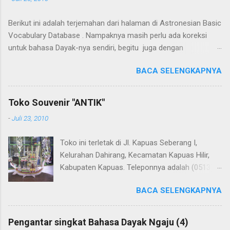
e
n
Berikut ini adalah terjemahan dari halaman di Astronesian Basic
t
a
Vocabulary Database . Nampaknya masih perlu ada koreksi
r
untuk bahasa Dayak-nya sendiri, begitu juga dengan
terjemahannya. Untuk penerjemahan menggunakan Google
BACA SELENGKAPNYA
Translate . Koreksi bahasa dibantu oleh Dra. Hernawaty, M.Kes.
Untuk koreksi dari halaman ini dapat diberikan pada komentar.
Upaya penerjemahan Kamus Bahasa Dayak - Jerman sedang
Toko Souvenir "ANTIK"
berlangsung, dapat dipantau pada: Kamus Dayak Ngaju -
-
Juli 23, 2010
Indonesia .
Toko ini terletak di Jl. Kapuas Seberang I,
Kelurahan Dahirang, Kecamatan Kapuas Hilir,
Kabupaten Kapuas. Teleponnya adalah (0513)
23655. Toko ini menjual berbagai souvenir khas
BACA SELENGKAPNYA
Kapuas seperti perahu naga yang terbuat dari
getah nyatu (sebagaimana tampak dalam
gambar berikut ini): Perahu naga dari getah
Pengantar singkat Bahasa Dayak Ngaju (4)
nyatu