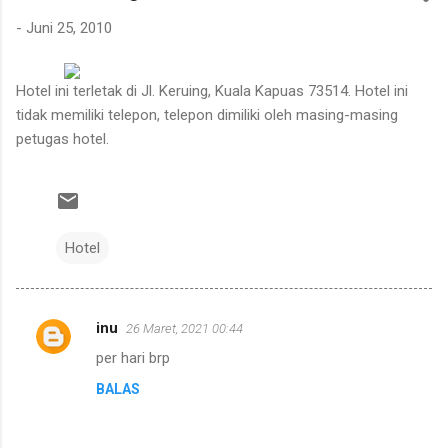
dibersihkannya berasal dari kebun karet yang juga ditanami
-
Juni 25, 2010
rotan. Tanaman itu diperkirakan telah berusia sekitar sepuluh
tahun. Rotan dikenal memiliki banyak duri sehingga tidak mudah
untuk ditarik dan dipanen. Menurutnya, sebelum menarik rotan,
Hotel ini terletak di Jl. Keruing, Kuala Kapuas 73514. Hotel ini
duri-duri pada bagian batang yang akan dipegang harus
tidak memiliki telepon, telepon dimiliki oleh masing-masing
dibersihkan terlebih dahulu. Setelah bagian tersebut aman,
petugas hotel.
barulah rotan dapat...
Hotel
inu
26 Maret, 2021 00:44
K
per hari brp
o
BALAS
m
e