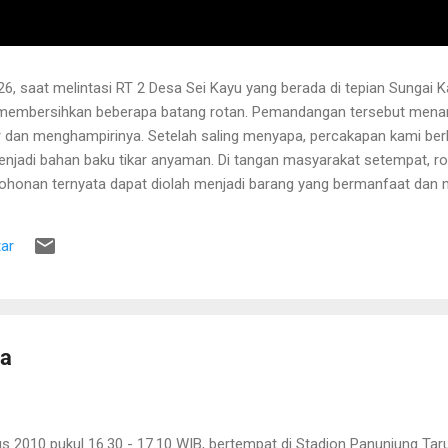
6, saat melintasi RT 2 Desa Sei Kayu yang berada di tepian Sungai K
 membersihkan beberapa batang rotan. Pemandangan tersebut menari
 dan menghampirinya. Setelah saling menyapa, percakapan kami b
njadi bahan baku tikar anyaman. Di tangan masyarakat setempat, r
pohonan ternyata dapat diolah menjadi barang yang bermanfaat dan me
hwa rotan yang sedang dibersihkannya berasal dari kebun karet yang
lah berusia sekitar sepuluh tahun. Rotan dikenal memiliki banyak dur
ar
 Menurutnya, sebelum menarik rotan, duri-duri pada bagian batang ya
 Setelah bagian tersebut aman, barulah rotan dapat...
ra
us 2010 pukul 16.30 - 17.10 WIB, bertempat di Stadion Panunjung Tar