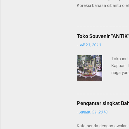
Koreksi bahasa dibantu oleh
penerjemahan Kamus Bahasa
Toko Souvenir "ANTIK
-
Juli 23, 2010
Toko ini 
Kapuas. 
naga yang
getah ny
Pengantar singkat Ba
-
Januari 31, 2018
Kata benda dengan awalan Jal