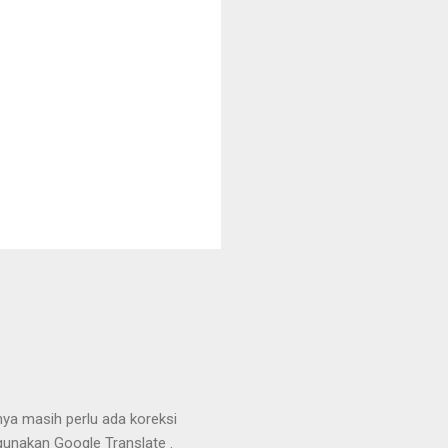
nya masih perlu ada koreksi
unakan Google Translate .