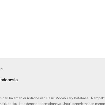
ini
Indonesia
han dari halaman di Astronesian Basic Vocabulary Database . Nampak
ndiri, begitu juga dengan terjemahannya. Untuk penerjemahan mengg