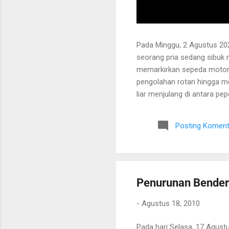
Pada Minggu, 2 Agustus 202
seorang pria sedang sibuk
memarkirkan sepeda motor
pengolahan rotan hingga me
liar menjulang di antara pe
Bapak tersebut bercerita ba
Tanaman itu diperkirakan te
Posting Koment
untuk ditarik dan dipanen.
dibersihkan terlebih dahulu.
Penurunan Bende
-
Agustus 18, 2010
Pada hari Selasa, 17 Agust