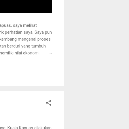
apuas, saya melihat
k perhatian saya. Saya pun
erkembang mengenai proses
otan berduri yang tumbuh
miliki nilai ekonomi.
 juga ditanami rotan.
i sehingga tidak mudah
ng akan dipegang harus
ung, Kuala Kapuas dilakukan