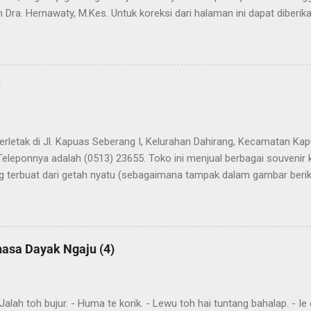
 Dra. Hernawaty, M.Kes. Untuk koreksi dari halaman ini dapat diberi
 Dayak - Jerman sedang berlangsung, dapat dipantau pada: Kamus 
"
terletak di Jl. Kapuas Seberang I, Kelurahan Dahirang, Kecamatan Kap
Teleponnya adalah (0513) 23655. Toko ini menjual berbagai souvenir
 terbuat dari getah nyatu (sebagaimana tampak dalam gambar berikut
atu
hasa Dayak Ngaju (4)
ah toh bujur. - Huma te korik. - Lewu toh hai tuntang bahalap. - Ie o