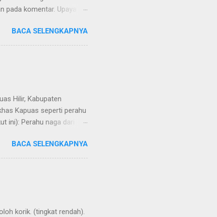
kan pada komentar. Upaya
Dayak Ngaju - Indonesia .
BACA SELENGKAPNYA
uas Hilir, Kabupaten
 khas Kapuas seperti perahu
 ini): Perahu naga dari
BACA SELENGKAPNYA
loh korik. (tingkat rendah).