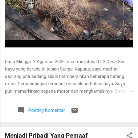
Pada Minggu, 2 Agustus 2026, saat melintasi RT 2 Desa Sei
Kayu yang berada di tepian Sungai Kapuas, saya melihat
seorang pria sedang sibuk membersihkan beberapa batang
rotan. Pemandangan tersebut menarik perhatian saya. Saya
pun memarkirkan sepeda motor dan menghampirinya. Setelah
saling menyapa, percakapan kami berkembang mengenai
proses pengolahan rotan hingga menjadi bahan baku tikar
Posting Komentar
anyaman. Di tangan masyarakat setempat, rotan berduri yang
tumbuh liar menjulang di antara pepohonan ternyata dapat
diolah menjadi barang yang bermanfaat dan memiliki nilai
Menjadi Pribadi Yang Pemaaf
ekonomi. Bapak tersebut bercerita bahwa rotan yang sedang