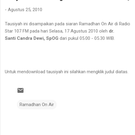
dibersihkannya berasal dari kebun karet yang juga ditanami
-
Agustus 25, 2010
rotan. Tanaman itu diperkirakan telah berusia sekitar sepuluh
tahun. Rotan dikenal memiliki banyak duri sehingga tidak mudah
Tausiyah ini disampaikan pada siaran Ramadhan On Air di Radio
untuk ditarik dan dipanen. Menurutnya, sebelum menarik rotan,
Star 107 FM pada hari Selasa, 17 Agustus 2010 oleh
dr.
duri-duri pada bagian batang yang akan dipegang harus
Santi Candra Dewi, SpOG
dari pukul 05.00 - 05.30 WIB.
dibersihkan terlebih dahulu. Setelah bagian tersebut aman,
barulah rotan dapat...
Untuk mendownload tausiyah ini silahkan mengklik judul diatas.
Ramadhan On Air
K
o