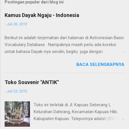
Postingan populer dari blog ini
Kamus Dayak Ngaju - Indonesia
-
Juli 26, 2010
Berikut ini adalah terjemahan dari halaman di Astronesian Basic
Vocabulary Database . Nampaknya masih perlu ada koreksi
untuk bahasa Dayak-nya sendiri, begitu juga dengan
terjemahannya. Untuk penerjemahan menggunakan Google
BACA SELENGKAPNYA
Translate . Koreksi bahasa dibantu oleh Dra. Hernawaty, M.Kes.
Untuk koreksi dari halaman ini dapat diberikan pada komentar.
Upaya penerjemahan Kamus Bahasa Dayak - Jerman sedang
Toko Souvenir "ANTIK"
berlangsung, dapat dipantau pada: Kamus Dayak Ngaju -
-
Juli 23, 2010
Indonesia .
Toko ini terletak di Jl. Kapuas Seberang I,
Kelurahan Dahirang, Kecamatan Kapuas Hilir,
Kabupaten Kapuas. Teleponnya adalah (0513)
23655. Toko ini menjual berbagai souvenir khas