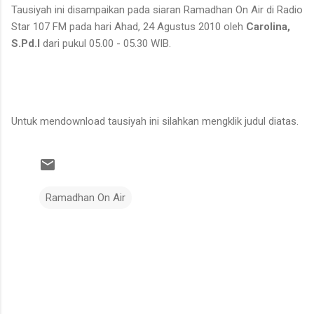
Tausiyah ini disampaikan pada siaran Ramadhan On Air di Radio
untuk ditarik dan dipanen. Menurutnya, sebelum menarik rotan,
Star 107 FM pada hari Ahad, 24 Agustus 2010 oleh
Carolina,
duri-duri pada bagian batang yang akan dipegang harus
S.Pd.I
dari pukul 05.00 - 05.30 WIB.
dibersihkan terlebih dahulu. Setelah bagian tersebut aman,
barulah rotan dapat...
Untuk mendownload tausiyah ini silahkan mengklik judul diatas.
Ramadhan On Air
K
o
m
e
n