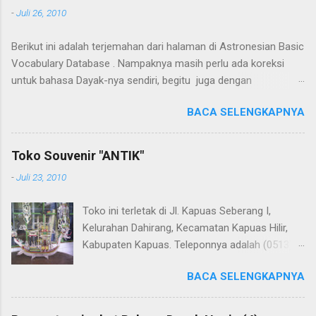
-
Juli 26, 2010
Berikut ini adalah terjemahan dari halaman di Astronesian Basic
Vocabulary Database . Nampaknya masih perlu ada koreksi
untuk bahasa Dayak-nya sendiri, begitu juga dengan
terjemahannya. Untuk penerjemahan menggunakan Google
BACA SELENGKAPNYA
Translate . Koreksi bahasa dibantu oleh Dra. Hernawaty, M.Kes.
Untuk koreksi dari halaman ini dapat diberikan pada komentar.
Upaya penerjemahan Kamus Bahasa Dayak - Jerman sedang
Toko Souvenir "ANTIK"
berlangsung, dapat dipantau pada: Kamus Dayak Ngaju -
-
Juli 23, 2010
Indonesia .
Toko ini terletak di Jl. Kapuas Seberang I,
Kelurahan Dahirang, Kecamatan Kapuas Hilir,
Kabupaten Kapuas. Teleponnya adalah (0513)
23655. Toko ini menjual berbagai souvenir khas
BACA SELENGKAPNYA
Kapuas seperti perahu naga yang terbuat dari
getah nyatu (sebagaimana tampak dalam
gambar berikut ini): Perahu naga dari getah