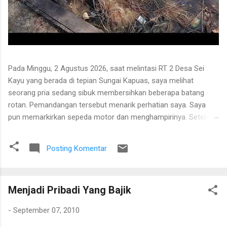
Pada Minggu, 2 Agustus 2026, saat melintasi RT 2 Desa Sei
Kayu yang berada di tepian Sungai Kapuas, saya melihat
seorang pria sedang sibuk membersihkan beberapa batang
rotan. Pemandangan tersebut menarik perhatian saya. Saya
pun memarkirkan sepeda motor dan menghampirinya. Setelah
saling menyapa, percakapan kami berkembang mengenai
proses pengolahan rotan hingga menjadi bahan baku tikar
Posting Komentar
anyaman. Di tangan masyarakat setempat, rotan berduri yang
tumbuh liar menjulang di antara pepohonan ternyata dapat
diolah menjadi barang yang bermanfaat dan memiliki nilai
Menjadi Pribadi Yang Bajik
ekonomi. Bapak tersebut bercerita bahwa rotan yang sedang
dibersihkannya berasal dari kebun karet yang juga ditanami
-
September 07, 2010
rotan. Tanaman itu diperkirakan telah berusia sekitar sepuluh
tahun. Rotan dikenal memiliki banyak duri sehingga tidak mudah