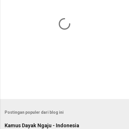
t
a
r
Postingan populer dari blog ini
Kamus Dayak Ngaju - Indonesia