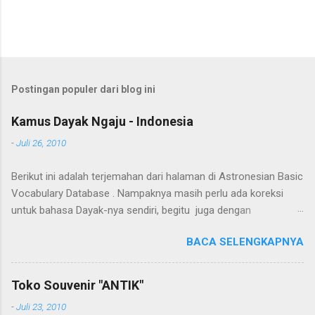
Postingan populer dari blog ini
Kamus Dayak Ngaju - Indonesia
-
Juli 26, 2010
Berikut ini adalah terjemahan dari halaman di Astronesian Basic
Vocabulary Database . Nampaknya masih perlu ada koreksi
untuk bahasa Dayak-nya sendiri, begitu juga dengan
terjemahannya. Untuk penerjemahan menggunakan Google
BACA SELENGKAPNYA
Translate . Koreksi bahasa dibantu oleh Dra. Hernawaty, M.Kes.
Untuk koreksi dari halaman ini dapat diberikan pada komentar.
Upaya penerjemahan Kamus Bahasa Dayak - Jerman sedang
Toko Souvenir "ANTIK"
berlangsung, dapat dipantau pada: Kamus Dayak Ngaju -
-
Juli 23, 2010
Indonesia .