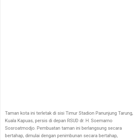
untuk ditarik dan dipanen. Menurutnya, sebelum menarik rotan,
duri-duri pada bagian batang yang akan dipegang harus
dibersihkan terlebih dahulu. Setelah bagian tersebut aman,
barulah rotan dapat...
Taman kota ini terletak di sisi Timur Stadion Panunjung Tarung,
Kuala Kapuas, persis di depan RSUD dr. H. Soemarno
Sosroatmodjo. Pembuatan taman ini berlangsung secara
bertahap, dimulai dengan penimbunan secara bertahap,