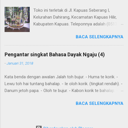
Toko ini terletak di Jl. Kapuas Seberang I,
Kelurahan Dahirang, Kecamatan Kapuas Hilir,
Kabupaten Kapuas. Teleponnya adalah (0513)
23655. Toko ini menjual berbagai souvenir khas
BACA SELENGKAPNYA
Kapuas seperti perahu naga yang terbuat dari
getah nyatu (sebagaimana tampak dalam
gambar berikut ini): Perahu naga dari getah
Pengantar singkat Bahasa Dayak Ngaju (4)
nyatu
-
Januari 31, 2018
Kata benda dengan awalan Jalah toh bujur. - Huma te korik. -
Lewu toh hai tuntang bahalap. - Ie oloh korik. (tingkat rendah). -
Danum jetoh papa. - Oloh te bujur. - Kabon korik te bahalap. -
Huma toh dia hai. - Andau toh andau hai. Kalimat sederhana
BACA SELENGKAPNYA
yang dibentuk dari kata sehari-hari Ingat: Kalimat biasanya
dimulai dengan subyek , diikuti dengan predikat dan obyek .
Diawal kalimat anda juga meletakkan kata yang harus
ditekankan. Kemurnia suku juga penting. Tensesnya dibentuk