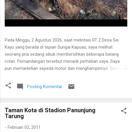
Pada Minggu, 2 Agustus 2026, saat melintasi RT 2 Desa Sei
Kayu yang berada di tepian Sungai Kapuas, saya melihat
seorang pria sedang sibuk membersihkan beberapa batang
rotan. Pemandangan tersebut menarik perhatian saya. Saya
pun memarkirkan sepeda motor dan menghampirinya. Setelah
saling menyapa, percakapan kami berkembang mengenai
proses pengolahan rotan hingga menjadi bahan baku tikar
Posting Komentar
anyaman. Di tangan masyarakat setempat, rotan berduri yang
tumbuh liar menjulang di antara pepohonan ternyata dapat
diolah menjadi barang yang bermanfaat dan memiliki nilai
Taman Kota di Stadion Panunjung
ekonomi. Bapak tersebut bercerita bahwa rotan yang sedang
Tarung
dibersihkannya berasal dari kebun karet yang juga ditanami
rotan. Tanaman itu diperkirakan telah berusia sekitar sepuluh
-
Februari 02, 2011
tahun. Rotan dikenal memiliki banyak duri sehingga tidak mudah