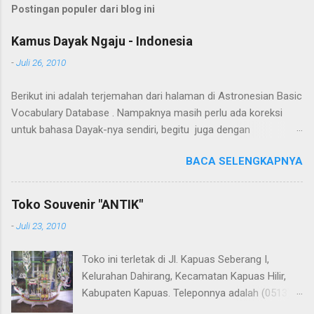
Postingan populer dari blog ini
Kamus Dayak Ngaju - Indonesia
-
Juli 26, 2010
Berikut ini adalah terjemahan dari halaman di Astronesian Basic
Vocabulary Database . Nampaknya masih perlu ada koreksi
untuk bahasa Dayak-nya sendiri, begitu juga dengan
terjemahannya. Untuk penerjemahan menggunakan Google
BACA SELENGKAPNYA
Translate . Koreksi bahasa dibantu oleh Dra. Hernawaty, M.Kes.
Untuk koreksi dari halaman ini dapat diberikan pada komentar.
Upaya penerjemahan Kamus Bahasa Dayak - Jerman sedang
Toko Souvenir "ANTIK"
berlangsung, dapat dipantau pada: Kamus Dayak Ngaju -
-
Juli 23, 2010
Indonesia .
Toko ini terletak di Jl. Kapuas Seberang I,
Kelurahan Dahirang, Kecamatan Kapuas Hilir,
Kabupaten Kapuas. Teleponnya adalah (0513)
23655. Toko ini menjual berbagai souvenir khas