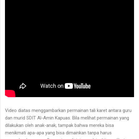
untuk ditarik dan dipanen. Menurutnya, sebelum menarik rotan,
duri-duri pada bagian batang yang akan dipegang harus
dibersihkan terlebih dahulu. Setelah bagian tersebut aman,
barulah rotan dapat...
Video diatas menggambarkan permainan tali karet antara guru
dan murid SDIT Al-Amin Kapuas. Bila melihat permainan yang
dilakukan oleh anak-anak, tampak bahwa mereka bisa
menikmati apa-apa yang bisa dimainkan tanpa harus