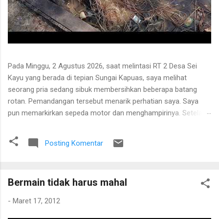
Pada Minggu, 2 Agustus 2026, saat melintasi RT 2 Desa Sei
Kayu yang berada di tepian Sungai Kapuas, saya melihat
seorang pria sedang sibuk membersihkan beberapa batang
rotan. Pemandangan tersebut menarik perhatian saya. Saya
pun memarkirkan sepeda motor dan menghampirinya. Setelah
saling menyapa, percakapan kami berkembang mengenai
proses pengolahan rotan hingga menjadi bahan baku tikar
Posting Komentar
anyaman. Di tangan masyarakat setempat, rotan berduri yang
tumbuh liar menjulang di antara pepohonan ternyata dapat
diolah menjadi barang yang bermanfaat dan memiliki nilai
Bermain tidak harus mahal
ekonomi. Bapak tersebut bercerita bahwa rotan yang sedang
dibersihkannya berasal dari kebun karet yang juga ditanami
-
Maret 17, 2012
rotan. Tanaman itu diperkirakan telah berusia sekitar sepuluh
tahun. Rotan dikenal memiliki banyak duri sehingga tidak mudah