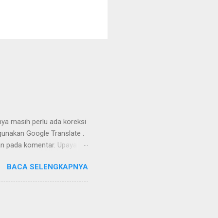
nya masih perlu ada koreksi
unakan Google Translate .
kan pada komentar. Upaya
Dayak Ngaju - Indonesia .
BACA SELENGKAPNYA