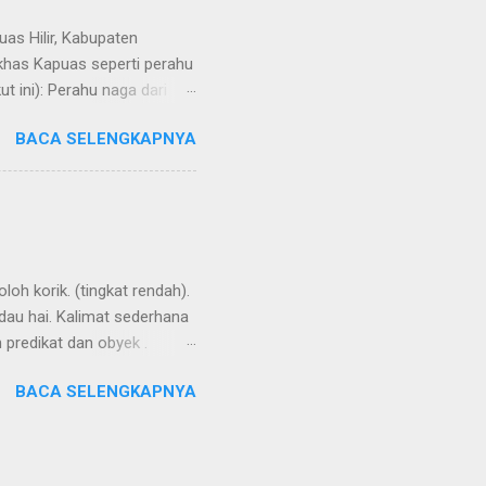
uas Hilir, Kabupaten
 khas Kapuas seperti perahu
 ini): Perahu naga dari
BACA SELENGKAPNYA
loh korik. (tingkat rendah).
ndau hai. Kalimat sederhana
n predikat dan obyek .
ensesnya dibentuk oleh
BACA SELENGKAPNYA
i kata kerja. Seringkali
ng buli , kembali ke
 keton. Aku ikut denganmu.