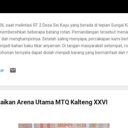
6, saat melintasi RT 2 Desa Sei Kayu yang berada di tepian Sungai K
 membersihkan beberapa batang rotan. Pemandangan tersebut menari
 dan menghampirinya. Setelah saling menyapa, percakapan kami b
njadi bahan baku tikar anyaman. Di tangan masyarakat setempat, r
pohonan ternyata dapat diolah menjadi barang yang bermanfaat dan me
hwa rotan yang sedang dibersihkannya berasal dari kebun karet yang
lah berusia sekitar sepuluh tahun. Rotan dikenal memiliki banyak dur
ar
 Menurutnya, sebelum menarik rotan, duri-duri pada bagian batang ya
 Setelah bagian tersebut aman, barulah rotan dapat...
aikan Arena Utama MTQ Kalteng XXVI