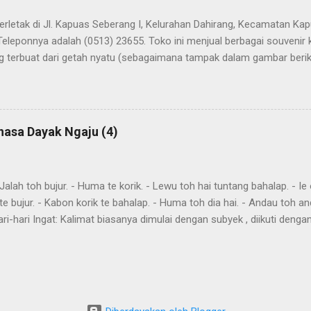
terletak di Jl. Kapuas Seberang I, Kelurahan Dahirang, Kecamatan Kap
Teleponnya adalah (0513) 23655. Toko ini menjual berbagai souvenir
 terbuat dari getah nyatu (sebagaimana tampak dalam gambar berikut
atu
hasa Dayak Ngaju (4)
ah toh bujur. - Huma te korik. - Lewu toh hai tuntang bahalap. - Ie o
te bujur. - Kabon korik te bahalap. - Huma toh dia hai. - Andau toh a
ri-hari Ingat: Kalimat biasanya dimulai dengan subyek , diikuti denga
eletakkan kata yang harus ditekankan. Kemurnia suku juga penting. T
"kareh," masa depan, akan, dan "akan," akan, harus, semuanya mendahulu
eks. omba, pergi bersama-sama awi , lakukan, lakukanlah dumah , data
in imbit , itu akan dibawa gau , mencari harati , memahami Aku omba
a Awi te ! Lakukan itu Imbit danum ! Bawa air Bu...