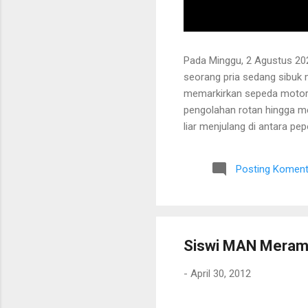
Pada Minggu, 2 Agustus 202
seorang pria sedang sibuk
memarkirkan sepeda motor
pengolahan rotan hingga me
liar menjulang di antara pe
Bapak tersebut bercerita ba
Tanaman itu diperkirakan te
Posting Koment
untuk ditarik dan dipanen.
dibersihkan terlebih dahulu.
Siswi MAN Meram
-
April 30, 2012