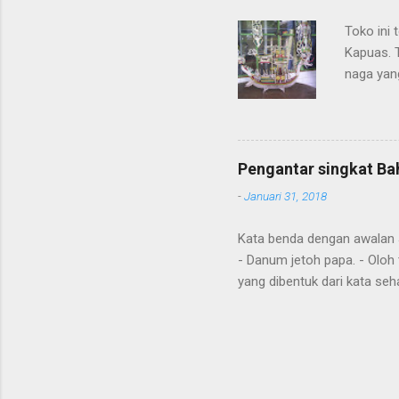
Toko ini 
Kapuas. 
naga yang
getah ny
Pengantar singkat Ba
-
Januari 31, 2018
Kata benda dengan awalan Jal
- Danum jetoh papa. - Oloh 
yang dibentuk dari kata seha
Diawal kalimat anda juga m
"aton", nya; "jari", sudah; 
tense hanya hasil dari kont
nahuang, handak, maku, ing
Omba aku , pergi dengan say