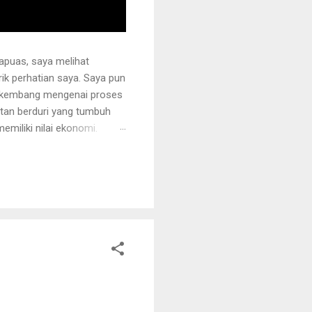
apuas, saya melihat
k perhatian saya. Saya pun
erkembang mengenai proses
otan berduri yang tumbuh
miliki nilai ekonomi.
 juga ditanami rotan.
i sehingga tidak mudah
ng akan dipegang harus