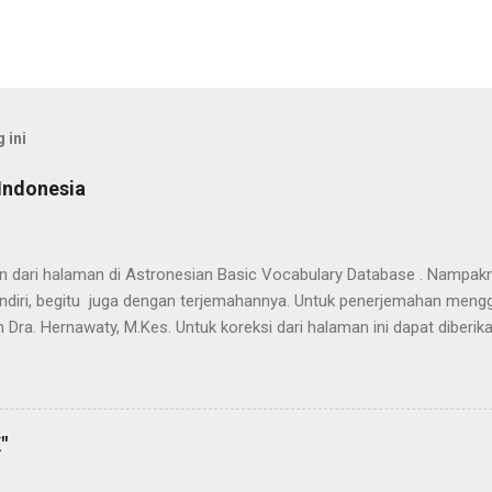
 ini
Indonesia
han dari halaman di Astronesian Basic Vocabulary Database . Nampak
ndiri, begitu juga dengan terjemahannya. Untuk penerjemahan mengg
 Dra. Hernawaty, M.Kes. Untuk koreksi dari halaman ini dapat diberi
 Dayak - Jerman sedang berlangsung, dapat dipantau pada: Kamus 
"