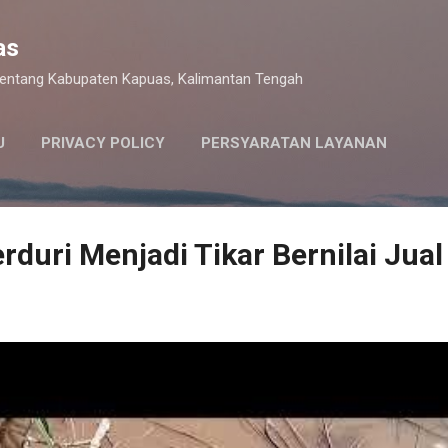
Langsung ke konten utama
as
 tentang Kabupaten Kapuas, Kalimantan Tengah
U
PRIVACY POLICY
PERSYARATAN LAYANAN
rduri Menjadi Tikar Bernilai Jual