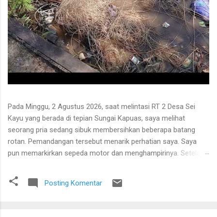
Pada Minggu, 2 Agustus 2026, saat melintasi RT 2 Desa Sei
Kayu yang berada di tepian Sungai Kapuas, saya melihat
seorang pria sedang sibuk membersihkan beberapa batang
rotan. Pemandangan tersebut menarik perhatian saya. Saya
pun memarkirkan sepeda motor dan menghampirinya. Setelah
saling menyapa, percakapan kami berkembang mengenai
proses pengolahan rotan hingga menjadi bahan baku tikar
Posting Komentar
anyaman. Di tangan masyarakat setempat, rotan berduri yang
tumbuh liar menjulang di antara pepohonan ternyata dapat
diolah menjadi barang yang bermanfaat dan memiliki nilai