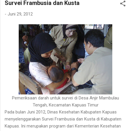
Survei Frambusia dan Kusta
ekonomi. Bapak tersebut bercerita bahwa rotan yang sedang
dibersihkannya berasal dari kebun karet yang juga ditanami
-
Juni 29, 2012
rotan. Tanaman itu diperkirakan telah berusia sekitar sepuluh
tahun. Rotan dikenal memiliki banyak duri sehingga tidak mudah
untuk ditarik dan dipanen. Menurutnya, sebelum menarik rotan,
duri-duri pada bagian batang yang akan dipegang harus
dibersihkan terlebih dahulu. Setelah bagian tersebut aman,
barulah rotan dapat...
Pemeriksaan darah untuk survei di Desa Anjir Mambulau
Tengah, Kecamatan Kapuas Timur
Pada bulan Juni 2012, Dinas Kesehatan Kabupaten Kapuas
menyelenggarakan Survei Frambusia dan Kusta di Kabupaten
Kapuas. Ini merupakan program dari Kementerian Kesehatan