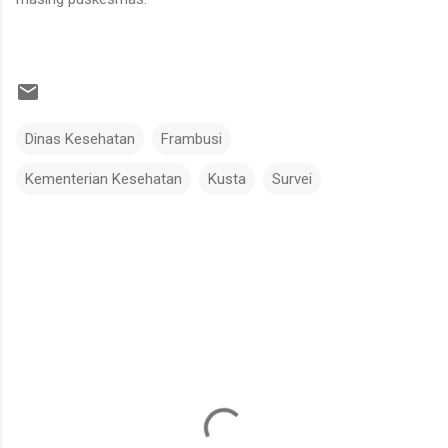
Dinas Kesehatan
Frambusi
Kementerian Kesehatan
Kusta
Survei
K
o
m
e
n
t
a
r