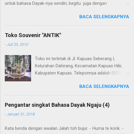
untuk bahasa Dayak-nya sendiri, begitu juga dengan
terjemahannya. Untuk penerjemahan menggunakan Google
BACA SELENGKAPNYA
Translate . Koreksi bahasa dibantu oleh Dra. Hernawaty, M.Kes.
Untuk koreksi dari halaman ini dapat diberikan pada komentar.
Upaya penerjemahan Kamus Bahasa Dayak - Jerman sedang
Toko Souvenir "ANTIK"
berlangsung, dapat dipantau pada: Kamus Dayak Ngaju -
-
Juli 23, 2010
Indonesia .
Toko ini terletak di Jl. Kapuas Seberang I,
Kelurahan Dahirang, Kecamatan Kapuas Hilir,
Kabupaten Kapuas. Teleponnya adalah (0513)
23655. Toko ini menjual berbagai souvenir khas
BACA SELENGKAPNYA
Kapuas seperti perahu naga yang terbuat dari
getah nyatu (sebagaimana tampak dalam
gambar berikut ini): Perahu naga dari getah
Pengantar singkat Bahasa Dayak Ngaju (4)
nyatu
-
Januari 31, 2018
Kata benda dengan awalan Jalah toh bujur. - Huma te korik. -