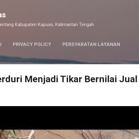
Langsung ke konten utama
as
 tentang Kabupaten Kapuas, Kalimantan Tengah
U
PRIVACY POLICY
PERSYARATAN LAYANAN
rduri Menjadi Tikar Bernilai Jual