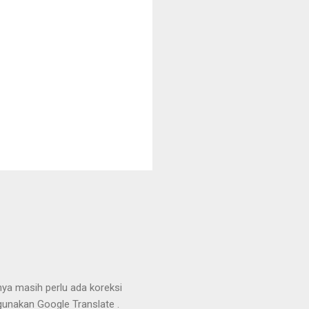
nya masih perlu ada koreksi
unakan Google Translate .