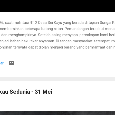
6, saat melintasi RT 2 Desa Sei Kayu yang berada di tepian Sungai K
 membersihkan beberapa batang rotan. Pemandangan tersebut menari
 dan menghampirinya. Setelah saling menyapa, percakapan kami b
njadi bahan baku tikar anyaman. Di tangan masyarakat setempat, r
pohonan ternyata dapat diolah menjadi barang yang bermanfaat dan me
hwa rotan yang sedang dibersihkannya berasal dari kebun karet yang
lah berusia sekitar sepuluh tahun. Rotan dikenal memiliki banyak dur
ar
 Menurutnya, sebelum menarik rotan, duri-duri pada bagian batang ya
 Setelah bagian tersebut aman, barulah rotan dapat...
kau Sedunia - 31 Mei