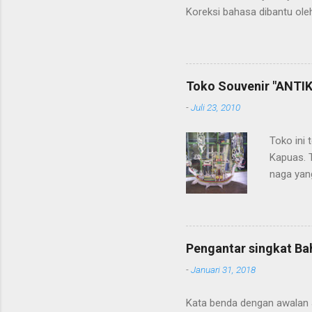
Koreksi bahasa dibantu oleh
penerjemahan Kamus Bahasa
Toko Souvenir "ANTIK
-
Juli 23, 2010
Toko ini 
Kapuas. 
naga yang
getah ny
Pengantar singkat Ba
-
Januari 31, 2018
Kata benda dengan awalan Jal