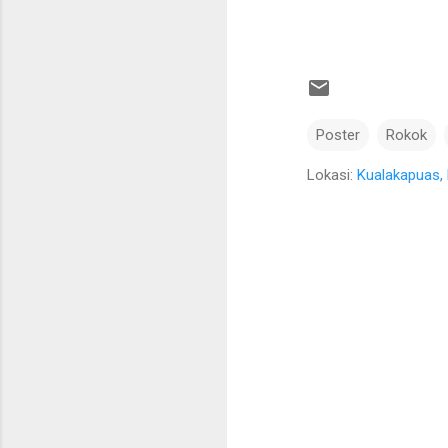
Poster
Rokok
Lokasi:
Kualakapuas, 
K
o
m
e
n
t
a
r