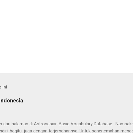
 ini
Indonesia
han dari halaman di Astronesian Basic Vocabulary Database . Nampak
ndiri, begitu juga dengan terjemahannya. Untuk penerjemahan mengg