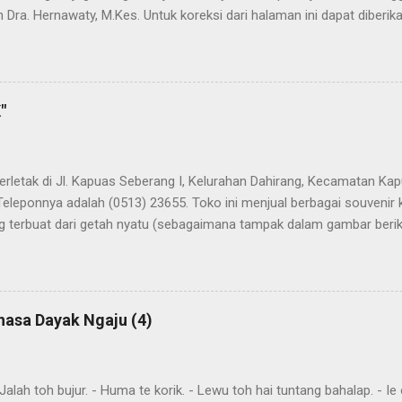
 Dra. Hernawaty, M.Kes. Untuk koreksi dari halaman ini dapat diberi
 Dayak - Jerman sedang berlangsung, dapat dipantau pada: Kamus 
"
terletak di Jl. Kapuas Seberang I, Kelurahan Dahirang, Kecamatan Kap
Teleponnya adalah (0513) 23655. Toko ini menjual berbagai souvenir
 terbuat dari getah nyatu (sebagaimana tampak dalam gambar berikut
atu
hasa Dayak Ngaju (4)
ah toh bujur. - Huma te korik. - Lewu toh hai tuntang bahalap. - Ie o