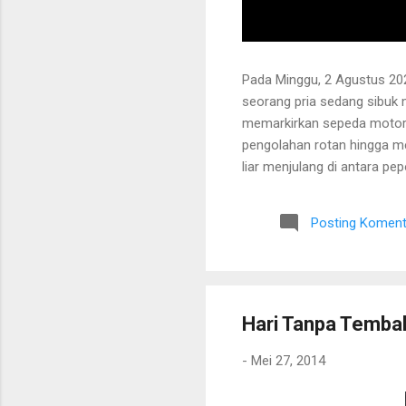
Pada Minggu, 2 Agustus 202
seorang pria sedang sibuk
memarkirkan sepeda motor
pengolahan rotan hingga me
liar menjulang di antara pe
Bapak tersebut bercerita ba
Tanaman itu diperkirakan te
Posting Koment
untuk ditarik dan dipanen.
dibersihkan terlebih dahulu.
Hari Tanpa Temba
-
Mei 27, 2014