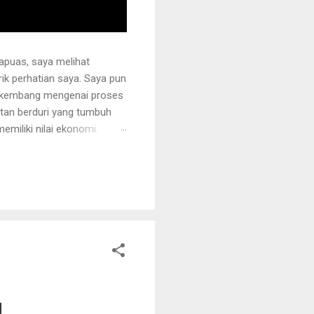
apuas, saya melihat
k perhatian saya. Saya pun
erkembang mengenai proses
otan berduri yang tumbuh
miliki nilai ekonomi.
 juga ditanami rotan.
i sehingga tidak mudah
ng akan dipegang harus