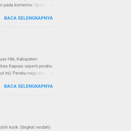
kan pada komentar. Upaya
Dayak Ngaju - Indonesia .
BACA SELENGKAPNYA
uas Hilir, Kabupaten
 khas Kapuas seperti perahu
 ini): Perahu naga dari
BACA SELENGKAPNYA
loh korik. (tingkat rendah).