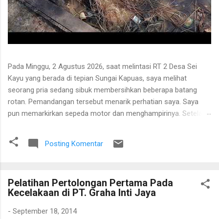
Pada Minggu, 2 Agustus 2026, saat melintasi RT 2 Desa Sei
Kayu yang berada di tepian Sungai Kapuas, saya melihat
seorang pria sedang sibuk membersihkan beberapa batang
rotan. Pemandangan tersebut menarik perhatian saya. Saya
pun memarkirkan sepeda motor dan menghampirinya. Setelah
saling menyapa, percakapan kami berkembang mengenai
proses pengolahan rotan hingga menjadi bahan baku tikar
Posting Komentar
anyaman. Di tangan masyarakat setempat, rotan berduri yang
tumbuh liar menjulang di antara pepohonan ternyata dapat
diolah menjadi barang yang bermanfaat dan memiliki nilai
Pelatihan Pertolongan Pertama Pada
ekonomi. Bapak tersebut bercerita bahwa rotan yang sedang
Kecelakaan di PT. Graha Inti Jaya
dibersihkannya berasal dari kebun karet yang juga ditanami
rotan. Tanaman itu diperkirakan telah berusia sekitar sepuluh
-
September 18, 2014
tahun. Rotan dikenal memiliki banyak duri sehingga tidak mudah