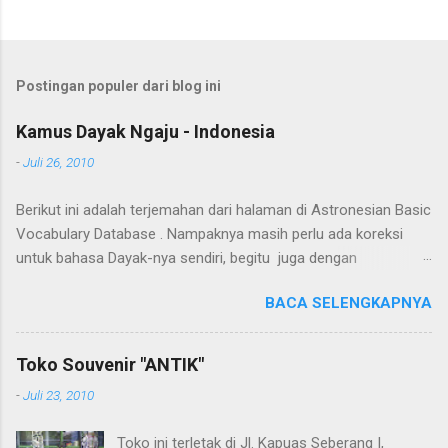
Postingan populer dari blog ini
Kamus Dayak Ngaju - Indonesia
-
Juli 26, 2010
Berikut ini adalah terjemahan dari halaman di Astronesian Basic
Vocabulary Database . Nampaknya masih perlu ada koreksi
untuk bahasa Dayak-nya sendiri, begitu juga dengan
terjemahannya. Untuk penerjemahan menggunakan Google
BACA SELENGKAPNYA
Translate . Koreksi bahasa dibantu oleh Dra. Hernawaty, M.Kes.
Untuk koreksi dari halaman ini dapat diberikan pada komentar.
Upaya penerjemahan Kamus Bahasa Dayak - Jerman sedang
Toko Souvenir "ANTIK"
berlangsung, dapat dipantau pada: Kamus Dayak Ngaju -
-
Juli 23, 2010
Indonesia .
Toko ini terletak di Jl. Kapuas Seberang I,