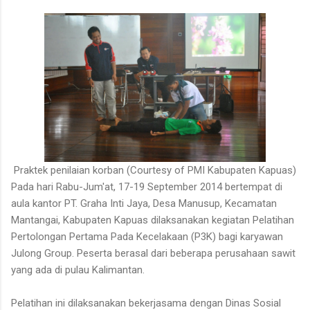
untuk ditarik dan dipanen. Menurutnya, sebelum menarik rotan,
duri-duri pada bagian batang yang akan dipegang harus
dibersihkan terlebih dahulu. Setelah bagian tersebut aman,
barulah rotan dapat...
Praktek penilaian korban (Courtesy of PMI Kabupaten Kapuas)
Pada hari Rabu-Jum'at, 17-19 September 2014 bertempat di
aula kantor PT. Graha Inti Jaya, Desa Manusup, Kecamatan
Mantangai, Kabupaten Kapuas dilaksanakan kegiatan Pelatihan
Pertolongan Pertama Pada Kecelakaan (P3K) bagi karyawan
Julong Group. Peserta berasal dari beberapa perusahaan sawit
yang ada di pulau Kalimantan.
Pelatihan ini dilaksanakan bekerjasama dengan Dinas Sosial