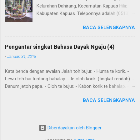
Kelurahan Dahirang, Kecamatan Kapuas Hilir,
Kabupaten Kapuas. Teleponnya adalah (0513)
23655. Toko ini menjual berbagai souvenir khas
BACA SELENGKAPNYA
Kapuas seperti perahu naga yang terbuat dari
getah nyatu (sebagaimana tampak dalam
gambar berikut ini): Perahu naga dari getah
Pengantar singkat Bahasa Dayak Ngaju (4)
nyatu
-
Januari 31, 2018
Kata benda dengan awalan Jalah toh bujur. - Huma te korik. -
Lewu toh hai tuntang bahalap. - Ie oloh korik. (tingkat rendah). -
Danum jetoh papa. - Oloh te bujur. - Kabon korik te bahalap. -
Huma toh dia hai. - Andau toh andau hai. Kalimat sederhana
BACA SELENGKAPNYA
yang dibentuk dari kata sehari-hari Ingat: Kalimat biasanya
dimulai dengan subyek , diikuti dengan predikat dan obyek .
Diawal kalimat anda juga meletakkan kata yang harus
ditekankan. Kemurnia suku juga penting. Tensesnya dibentuk
Diberdayakan oleh Blogger
oleh "aton", nya; "jari", sudah; "kareh," masa depan, akan, dan
"akan," akan, harus, semuanya mendahului kata kerja. Seringkali