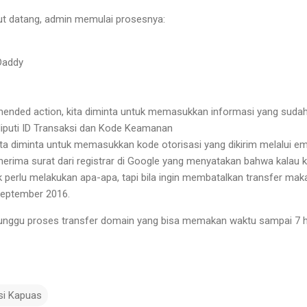
but datang, admin memulai prosesnya:
Daddy
nded action, kita diminta untuk memasukkan informasi yang sudah 
liputi ID Transaksi dan Kode Keamanan
ta diminta untuk memasukkan kode otorisasi yang dikirim melalui ema
erima surat dari registrar di Google yang menyatakan bahwa kalau ki
k perlu melakukan apa-apa, tapi bila ingin membatalkan transfer maka
September 2016.
unggu proses transfer domain yang bisa memakan waktu sampai 7 ha
si Kapuas