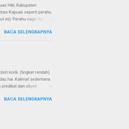
uas Hilir, Kabupaten
 khas Kapuas seperti perahu
 ini): Perahu naga dari
BACA SELENGKAPNYA
loh korik. (tingkat rendah).
ndau hai. Kalimat sederhana
n predikat dan obyek .
ensesnya dibentuk oleh
BACA SELENGKAPNYA
i kata kerja. Seringkali
ng buli , kembali ke
 keton. Aku ikut denganmu.