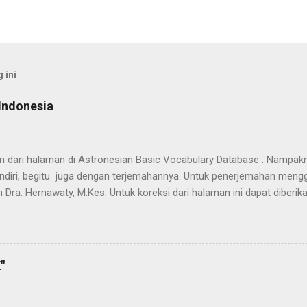
 ini
Indonesia
han dari halaman di Astronesian Basic Vocabulary Database . Nampak
ndiri, begitu juga dengan terjemahannya. Untuk penerjemahan mengg
 Dra. Hernawaty, M.Kes. Untuk koreksi dari halaman ini dapat diberi
 Dayak - Jerman sedang berlangsung, dapat dipantau pada: Kamus 
"