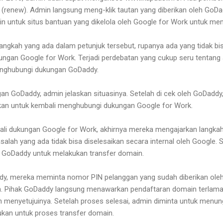
i (renew). Admin langsung meng-klik tautan yang diberikan oleh GoDa
n untuk situs bantuan yang dikelola oleh Google for Work untuk me
langkah yang ada dalam petunjuk tersebut, rupanya ada yang tidak bi
gan Google for Work. Terjadi perdebatan yang cukup seru tentang a
enghubungi dukungan GoDaddy.
n GoDaddy, admin jelaskan situasinya. Setelah di cek oleh GoDadd
kan untuk kembali menghubungi dukungan Google for Work.
li dukungan Google for Work, akhirnya mereka mengajarkan langka
alah yang ada tidak bisa diselesaikan secara internal oleh Google. 
 GoDaddy untuk melakukan transfer domain.
y, mereka meminta nomor PIN pelanggan yang sudah diberikan oleh
lan. Pihak GoDaddy langsung menawarkan pendaftaran domain terlam
n menyetujuinya. Setelah proses selesai, admin diminta untuk menun
lukan untuk proses transfer domain.