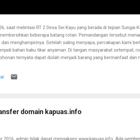
6, saat melintasi RT 2 Desa Sei Kayu yang berada di tepian Sungai K
 membersihkan beberapa batang rotan. Pemandangan tersebut menari
 dan menghampirinya. Setelah saling menyapa, percakapan kami b
njadi bahan baku tikar anyaman. Di tangan masyarakat setempat, r
pohonan ternyata dapat diolah menjadi barang yang bermanfaat dan me
hwa rotan yang sedang dibersihkannya berasal dari kebun karet yang
lah berusia sekitar sepuluh tahun. Rotan dikenal memiliki banyak dur
ar
 Menurutnya, sebelum menarik rotan, duri-duri pada bagian batang ya
 Setelah bagian tersebut aman, barulah rotan dapat...
ansfer domain kapuas.info
er 2016, admin tidak dapat mengakses www.kapuas.info. Ada pembe