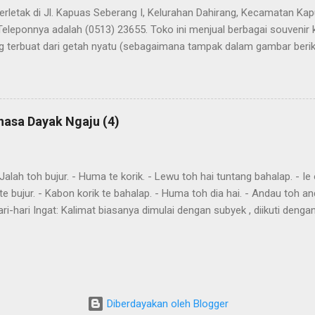
terletak di Jl. Kapuas Seberang I, Kelurahan Dahirang, Kecamatan Kap
Teleponnya adalah (0513) 23655. Toko ini menjual berbagai souvenir
 terbuat dari getah nyatu (sebagaimana tampak dalam gambar berikut
atu
hasa Dayak Ngaju (4)
ah toh bujur. - Huma te korik. - Lewu toh hai tuntang bahalap. - Ie o
te bujur. - Kabon korik te bahalap. - Huma toh dia hai. - Andau toh a
ri-hari Ingat: Kalimat biasanya dimulai dengan subyek , diikuti denga
eletakkan kata yang harus ditekankan. Kemurnia suku juga penting. T
"kareh," masa depan, akan, dan "akan," akan, harus, semuanya mendahulu
eks. omba, pergi bersama-sama awi , lakukan, lakukanlah dumah , data
in imbit , itu akan dibawa gau , mencari harati , memahami Aku omba
a Awi te ! Lakukan itu Imbit danum ! Bawa air Bu...
Diberdayakan oleh Blogger