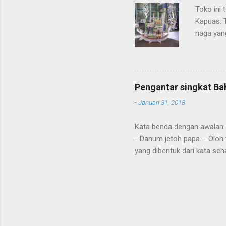
Toko ini 
Kapuas. 
naga yang
getah ny
Pengantar singkat Ba
-
Januari 31, 2018
Kata benda dengan awalan Jal
- Danum jetoh papa. - Oloh 
yang dibentuk dari kata seha
Diawal kalimat anda juga m
"aton", nya; "jari", sudah; 
tense hanya hasil dari kont
nahuang, handak, maku, ing
Omba aku , pergi dengan say