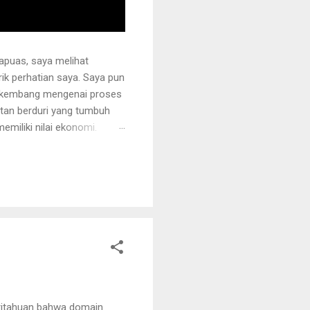
apuas, saya melihat
k perhatian saya. Saya pun
erkembang mengenai proses
otan berduri yang tumbuh
miliki nilai ekonomi.
 juga ditanami rotan.
i sehingga tidak mudah
ng akan dipegang harus
ritahuan bahwa domain