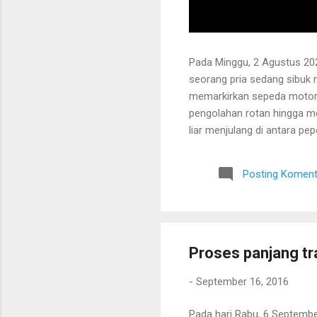
Pada Minggu, 2 Agustus 202
seorang pria sedang sibuk
memarkirkan sepeda motor
pengolahan rotan hingga me
liar menjulang di antara pe
Bapak tersebut bercerita ba
Tanaman itu diperkirakan te
Posting Koment
untuk ditarik dan dipanen.
dibersihkan terlebih dahulu.
Proses panjang tr
-
September 16, 2016
Pada hari Rabu, 6 Septemb