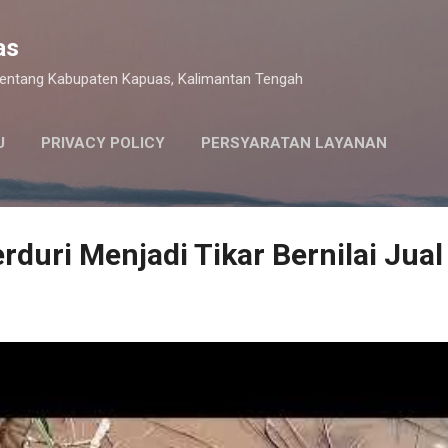
Langsung ke konten utama
as
 tentang Kabupaten Kapuas, Kalimantan Tengah
U
PRIVACY POLICY
PERSYARATAN LAYANAN
rduri Menjadi Tikar Bernilai Jual