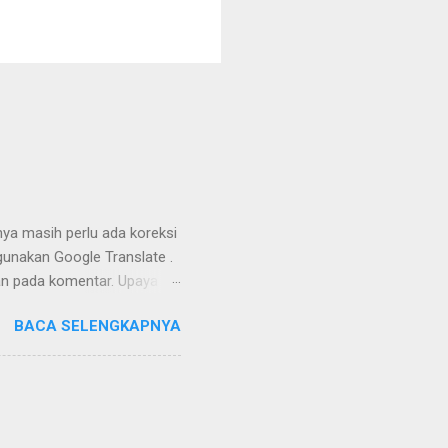
nya masih perlu ada koreksi
unakan Google Translate .
kan pada komentar. Upaya
Dayak Ngaju - Indonesia .
BACA SELENGKAPNYA