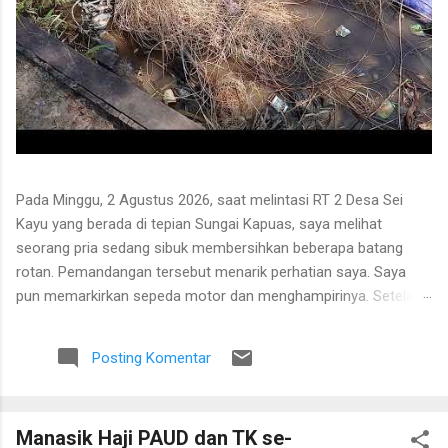
Pada Minggu, 2 Agustus 2026, saat melintasi RT 2 Desa Sei
Kayu yang berada di tepian Sungai Kapuas, saya melihat
seorang pria sedang sibuk membersihkan beberapa batang
rotan. Pemandangan tersebut menarik perhatian saya. Saya
pun memarkirkan sepeda motor dan menghampirinya. Setelah
saling menyapa, percakapan kami berkembang mengenai
proses pengolahan rotan hingga menjadi bahan baku tikar
Posting Komentar
anyaman. Di tangan masyarakat setempat, rotan berduri yang
tumbuh liar menjulang di antara pepohonan ternyata dapat
diolah menjadi barang yang bermanfaat dan memiliki nilai
Manasik Haji PAUD dan TK se-
ekonomi. Bapak tersebut bercerita bahwa rotan yang sedang