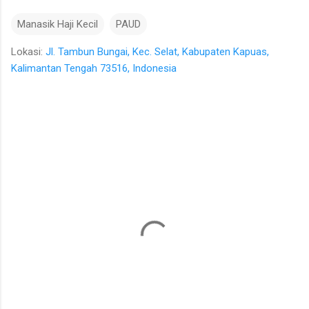
Manasik Haji Kecil
PAUD
Lokasi:
Jl. Tambun Bungai, Kec. Selat, Kabupaten Kapuas,
Kalimantan Tengah 73516, Indonesia
K
o
m
e
n
t
a
r