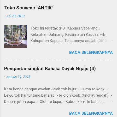
Upaya penerjemahan Kamus Bahasa Dayak - Jerman sedang
Toko Souvenir "ANTIK"
berlangsung, dapat dipantau pada: Kamus Dayak Ngaju -
-
Juli 23, 2010
Indonesia .
Toko ini terletak di Jl. Kapuas Seberang I,
Kelurahan Dahirang, Kecamatan Kapuas Hilir,
Kabupaten Kapuas. Teleponnya adalah (0513)
23655. Toko ini menjual berbagai souvenir khas
BACA SELENGKAPNYA
Kapuas seperti perahu naga yang terbuat dari
getah nyatu (sebagaimana tampak dalam
gambar berikut ini): Perahu naga dari getah
Pengantar singkat Bahasa Dayak Ngaju (4)
nyatu
-
Januari 31, 2018
Kata benda dengan awalan Jalah toh bujur. - Huma te korik. -
Lewu toh hai tuntang bahalap. - Ie oloh korik. (tingkat rendah). -
Danum jetoh papa. - Oloh te bujur. - Kabon korik te bahalap. -
Huma toh dia hai. - Andau toh andau hai. Kalimat sederhana
BACA SELENGKAPNYA
yang dibentuk dari kata sehari-hari Ingat: Kalimat biasanya