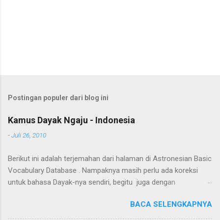
Postingan populer dari blog ini
Kamus Dayak Ngaju - Indonesia
-
Juli 26, 2010
Berikut ini adalah terjemahan dari halaman di Astronesian Basic
Vocabulary Database . Nampaknya masih perlu ada koreksi
untuk bahasa Dayak-nya sendiri, begitu juga dengan
terjemahannya. Untuk penerjemahan menggunakan Google
BACA SELENGKAPNYA
Translate . Koreksi bahasa dibantu oleh Dra. Hernawaty, M.Kes.
Untuk koreksi dari halaman ini dapat diberikan pada komentar.