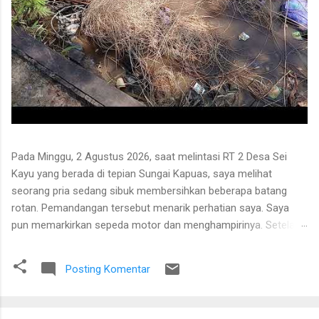
Pada Minggu, 2 Agustus 2026, saat melintasi RT 2 Desa Sei
Kayu yang berada di tepian Sungai Kapuas, saya melihat
seorang pria sedang sibuk membersihkan beberapa batang
rotan. Pemandangan tersebut menarik perhatian saya. Saya
pun memarkirkan sepeda motor dan menghampirinya. Setelah
saling menyapa, percakapan kami berkembang mengenai
proses pengolahan rotan hingga menjadi bahan baku tikar
Posting Komentar
anyaman. Di tangan masyarakat setempat, rotan berduri yang
tumbuh liar menjulang di antara pepohonan ternyata dapat
diolah menjadi barang yang bermanfaat dan memiliki nilai