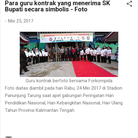
Para guru kontrak yang menerima SK
ekonomi. Bapak tersebut bercerita bahwa rotan yang sedang
Bupati secara simbolis - Foto
dibersihkannya berasal dari kebun karet yang juga ditanami
rotan. Tanaman itu diperkirakan telah berusia sekitar sepuluh
-
Mei 25, 2017
tahun. Rotan dikenal memiliki banyak duri sehingga tidak mudah
untuk ditarik dan dipanen. Menurutnya, sebelum menarik rotan,
duri-duri pada bagian batang yang akan dipegang harus
dibersihkan terlebih dahulu. Setelah bagian tersebut aman,
barulah rotan dapat...
Guru kontrak berfoto bersama Forkompida
Foto diatas diambil pada hari Rabu, 24 Mei 2017 di Stadion
Panunjung Tarung saat apel gabungan Peringatan Hari
Pendidikan Nasional, Hari Kebangkitan Nasional, Hari Ulang
Tahun Provinsi Kalimantan Tengah.