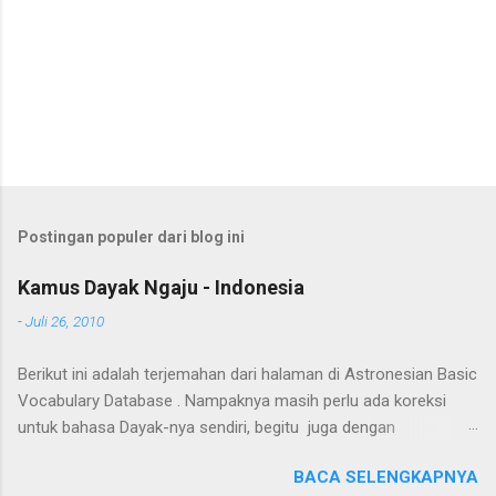
Postingan populer dari blog ini
Kamus Dayak Ngaju - Indonesia
-
Juli 26, 2010
Berikut ini adalah terjemahan dari halaman di Astronesian Basic
Vocabulary Database . Nampaknya masih perlu ada koreksi
untuk bahasa Dayak-nya sendiri, begitu juga dengan
terjemahannya. Untuk penerjemahan menggunakan Google
BACA SELENGKAPNYA
Translate . Koreksi bahasa dibantu oleh Dra. Hernawaty, M.Kes.