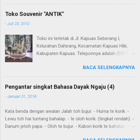
Untuk koreksi dari halaman ini dapat diberikan pada komentar.
Upaya penerjemahan Kamus Bahasa Dayak - Jerman sedang
Toko Souvenir "ANTIK"
berlangsung, dapat dipantau pada: Kamus Dayak Ngaju -
-
Juli 23, 2010
Indonesia .
Toko ini terletak di Jl. Kapuas Seberang I,
Kelurahan Dahirang, Kecamatan Kapuas Hilir,
Kabupaten Kapuas. Teleponnya adalah (0513)
23655. Toko ini menjual berbagai souvenir khas
BACA SELENGKAPNYA
Kapuas seperti perahu naga yang terbuat dari
getah nyatu (sebagaimana tampak dalam
gambar berikut ini): Perahu naga dari getah
Pengantar singkat Bahasa Dayak Ngaju (4)
nyatu
-
Januari 31, 2018
Kata benda dengan awalan Jalah toh bujur. - Huma te korik. -
Lewu toh hai tuntang bahalap. - Ie oloh korik. (tingkat rendah). -
Danum jetoh papa. - Oloh te bujur. - Kabon korik te bahalap. -
Huma toh dia hai. - Andau toh andau hai. Kalimat sederhana