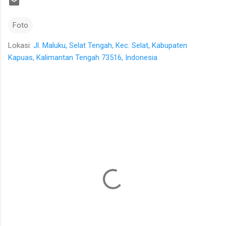
Foto
Lokasi:
Jl. Maluku, Selat Tengah, Kec. Selat, Kabupaten
Kapuas, Kalimantan Tengah 73516, Indonesia
K
o
m
e
n
t
a
r