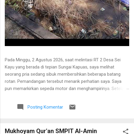
Pada Minggu, 2 Agustus 2026, saat melintasi RT 2 Desa Sei
Kayu yang berada di tepian Sungai Kapuas, saya melihat
seorang pria sedang sibuk membersihkan beberapa batang
rotan. Pemandangan tersebut menarik perhatian saya. Saya
pun memarkirkan sepeda motor dan menghampirinya. Setelah
saling menyapa, percakapan kami berkembang mengenai
proses pengolahan rotan hingga menjadi bahan baku tikar
Posting Komentar
anyaman. Di tangan masyarakat setempat, rotan berduri yang
tumbuh liar menjulang di antara pepohonan ternyata dapat
diolah menjadi barang yang bermanfaat dan memiliki nilai
Mukhoyam Qur'an SMPIT Al-Amin
ekonomi. Bapak tersebut bercerita bahwa rotan yang sedang