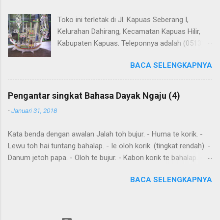
Toko ini terletak di Jl. Kapuas Seberang I,
Kelurahan Dahirang, Kecamatan Kapuas Hilir,
Kabupaten Kapuas. Teleponnya adalah (0513)
23655. Toko ini menjual berbagai souvenir khas
BACA SELENGKAPNYA
Kapuas seperti perahu naga yang terbuat dari
getah nyatu (sebagaimana tampak dalam
gambar berikut ini): Perahu naga dari getah
Pengantar singkat Bahasa Dayak Ngaju (4)
nyatu
-
Januari 31, 2018
Kata benda dengan awalan Jalah toh bujur. - Huma te korik. -
Lewu toh hai tuntang bahalap. - Ie oloh korik. (tingkat rendah). -
Danum jetoh papa. - Oloh te bujur. - Kabon korik te bahalap. -
Huma toh dia hai. - Andau toh andau hai. Kalimat sederhana
BACA SELENGKAPNYA
yang dibentuk dari kata sehari-hari Ingat: Kalimat biasanya
dimulai dengan subyek , diikuti dengan predikat dan obyek .
Diawal kalimat anda juga meletakkan kata yang harus
ditekankan. Kemurnia suku juga penting. Tensesnya dibentuk