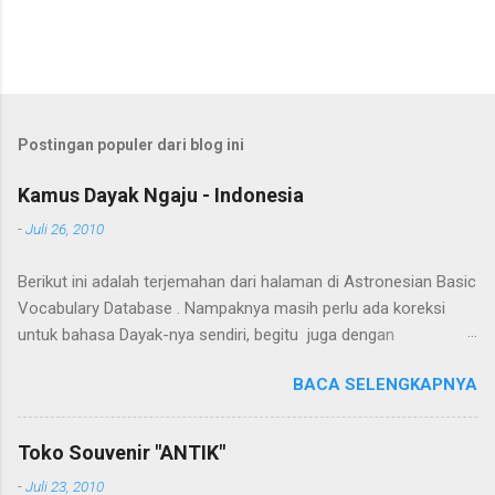
Postingan populer dari blog ini
Kamus Dayak Ngaju - Indonesia
-
Juli 26, 2010
Berikut ini adalah terjemahan dari halaman di Astronesian Basic
Vocabulary Database . Nampaknya masih perlu ada koreksi
untuk bahasa Dayak-nya sendiri, begitu juga dengan
terjemahannya. Untuk penerjemahan menggunakan Google
BACA SELENGKAPNYA
Translate . Koreksi bahasa dibantu oleh Dra. Hernawaty, M.Kes.
Untuk koreksi dari halaman ini dapat diberikan pada komentar.
Upaya penerjemahan Kamus Bahasa Dayak - Jerman sedang
Toko Souvenir "ANTIK"
berlangsung, dapat dipantau pada: Kamus Dayak Ngaju -
-
Juli 23, 2010
Indonesia .