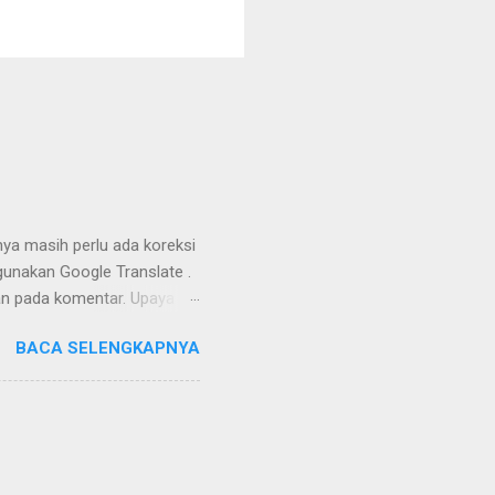
nya masih perlu ada koreksi
unakan Google Translate .
kan pada komentar. Upaya
Dayak Ngaju - Indonesia .
BACA SELENGKAPNYA