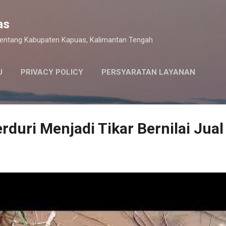
Langsung ke konten utama
as
 tentang Kabupaten Kapuas, Kalimantan Tengah
U
PRIVACY POLICY
PERSYARATAN LAYANAN
rduri Menjadi Tikar Bernilai Jual