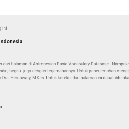
 ini
Indonesia
han dari halaman di Astronesian Basic Vocabulary Database . Nampak
ndiri, begitu juga dengan terjemahannya. Untuk penerjemahan mengg
 Dra. Hernawaty, M.Kes. Untuk koreksi dari halaman ini dapat diberi
 Dayak - Jerman sedang berlangsung, dapat dipantau pada: Kamus 
"