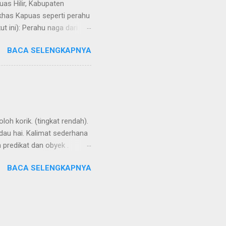
uas Hilir, Kabupaten
 khas Kapuas seperti perahu
 ini): Perahu naga dari
BACA SELENGKAPNYA
loh korik. (tingkat rendah).
ndau hai. Kalimat sederhana
n predikat dan obyek .
ensesnya dibentuk oleh
BACA SELENGKAPNYA
i kata kerja. Seringkali
ng buli , kembali ke
 keton. Aku ikut denganmu.