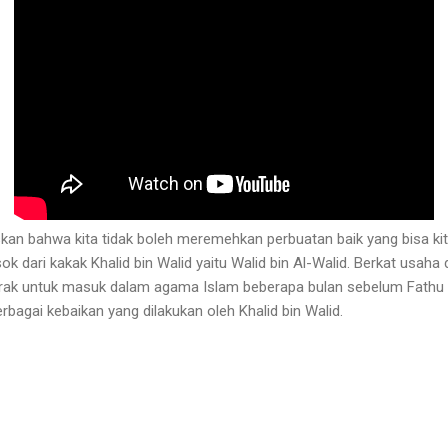
skan bahwa kita tidak boleh meremehkan perbuatan baik yang bisa ki
dari kakak Khalid bin Walid yaitu Walid bin Al-Walid. Berkat usaha 
gerak untuk masuk dalam agama Islam beberapa bulan sebelum Fathu
bagai kebaikan yang dilakukan oleh Khalid bin Walid.