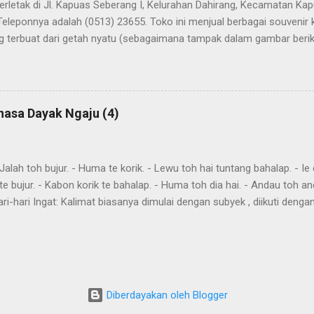
terletak di Jl. Kapuas Seberang I, Kelurahan Dahirang, Kecamatan Kap
Teleponnya adalah (0513) 23655. Toko ini menjual berbagai souvenir
 terbuat dari getah nyatu (sebagaimana tampak dalam gambar berikut
atu
hasa Dayak Ngaju (4)
ah toh bujur. - Huma te korik. - Lewu toh hai tuntang bahalap. - Ie o
te bujur. - Kabon korik te bahalap. - Huma toh dia hai. - Andau toh a
ri-hari Ingat: Kalimat biasanya dimulai dengan subyek , diikuti denga
eletakkan kata yang harus ditekankan. Kemurnia suku juga penting. T
"kareh," masa depan, akan, dan "akan," akan, harus, semuanya mendahulu
eks. omba, pergi bersama-sama awi , lakukan, lakukanlah dumah , data
in imbit , itu akan dibawa gau , mencari harati , memahami Aku omba
a Awi te ! Lakukan itu Imbit danum ! Bawa air Bu...
Diberdayakan oleh Blogger