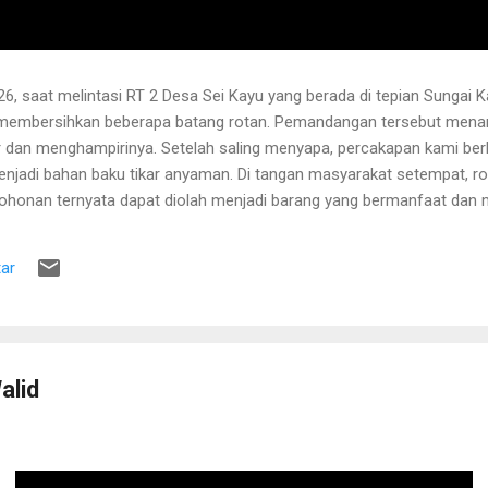
6, saat melintasi RT 2 Desa Sei Kayu yang berada di tepian Sungai K
 membersihkan beberapa batang rotan. Pemandangan tersebut menari
 dan menghampirinya. Setelah saling menyapa, percakapan kami b
njadi bahan baku tikar anyaman. Di tangan masyarakat setempat, r
pohonan ternyata dapat diolah menjadi barang yang bermanfaat dan me
hwa rotan yang sedang dibersihkannya berasal dari kebun karet yang
lah berusia sekitar sepuluh tahun. Rotan dikenal memiliki banyak dur
ar
 Menurutnya, sebelum menarik rotan, duri-duri pada bagian batang ya
 Setelah bagian tersebut aman, barulah rotan dapat...
alid