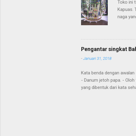
Toko ini 
Kapuas. 
naga yang
getah ny
Pengantar singkat Ba
-
Januari 31, 2018
Kata benda dengan awalan Jal
- Danum jetoh papa. - Oloh 
yang dibentuk dari kata seha
Diawal kalimat anda juga m
"aton", nya; "jari", sudah; 
tense hanya hasil dari kont
nahuang, handak, maku, ing
Omba aku , pergi dengan say