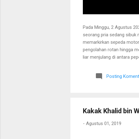
Pada Minggu, 2 Agustus 202
seorang pria sedang sibuk
memarkirkan sepeda motor
pengolahan rotan hingga me
liar menjulang di antara pe
Bapak tersebut bercerita ba
Tanaman itu diperkirakan te
Posting Koment
untuk ditarik dan dipanen.
dibersihkan terlebih dahulu.
Kakak Khalid bin W
-
Agustus 01, 2019