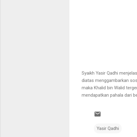
Syaikh Yasir Qadhi menjela
diatas menggambarkan sosok 
maka Khalid bin Walid ter
mendapatkan pahala dari ber
Yasir Qadhi