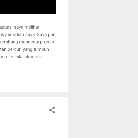
apuas, saya melihat
k perhatian saya. Saya pun
erkembang mengenai proses
otan berduri yang tumbuh
miliki nilai ekonomi.
 juga ditanami rotan.
i sehingga tidak mudah
ng akan dipegang harus