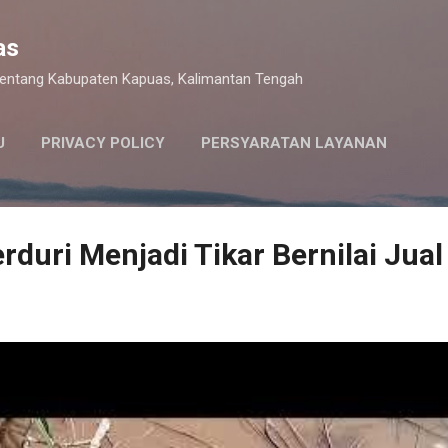
Langsung ke konten utama
as
 tentang Kabupaten Kapuas, Kalimantan Tengah
U
PRIVACY POLICY
PERSYARATAN LAYANAN
rduri Menjadi Tikar Bernilai Jual