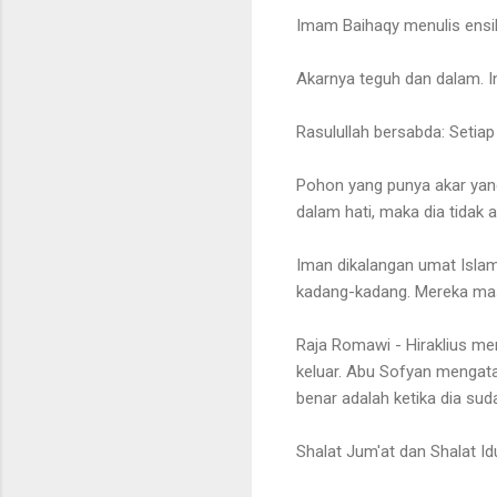
Imam Baihaqy menulis ensik
Akarnya teguh dan dalam. 
Rasulullah bersabda: Setiap
Pohon yang punya akar yang
dalam hati, maka dia tidak a
Iman dikalangan umat Isla
kadang-kadang. Mereka masi
Raja Romawi - Hiraklius m
keluar. Abu Sofyan mengata
benar adalah ketika dia sud
Shalat Jum'at dan Shalat Id