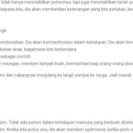
 tidak hanya menstabilkan pohonnya, tapi juga menstabilkan tanah ya
epada kita, dia akan memberikan ketenangan yang kita perlukan, ke
git.
isembunyikan. Dia akan bermanifestasi dalam kehidupan. Dia akan ber
ukan anak, bagaimana kita berkendara.
 sebagai contoh.
 naungan, memberi banyak buah, bermanfaat bagi orang-orang dise
i dan cabangnya menjulang ke langit sampai ke surga. Jadi masuk 
im. Tidak ada pohon dalam kehidupan manusia yang berbuah diset
m. Ketika kita putus asa, dia akan memberi optimisme; ketika perlu m