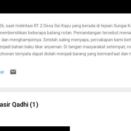
6, saat melintasi RT 2 Desa Sei Kayu yang berada di tepian Sungai K
 membersihkan beberapa batang rotan. Pemandangan tersebut menari
 dan menghampirinya. Setelah saling menyapa, percakapan kami b
njadi bahan baku tikar anyaman. Di tangan masyarakat setempat, r
pohonan ternyata dapat diolah menjadi barang yang bermanfaat dan me
hwa rotan yang sedang dibersihkannya berasal dari kebun karet yang
lah berusia sekitar sepuluh tahun. Rotan dikenal memiliki banyak dur
ar
 Menurutnya, sebelum menarik rotan, duri-duri pada bagian batang ya
 Setelah bagian tersebut aman, barulah rotan dapat...
asir Qadhi (1)