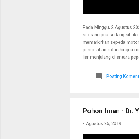
Pada Minggu, 2 Agustus 202
seorang pria sedang sibuk
memarkirkan sepeda motor
pengolahan rotan hingga me
liar menjulang di antara pe
Bapak tersebut bercerita ba
Tanaman itu diperkirakan te
Posting Koment
untuk ditarik dan dipanen.
dibersihkan terlebih dahulu.
Pohon Iman - Dr. Y
-
Agustus 26, 2019