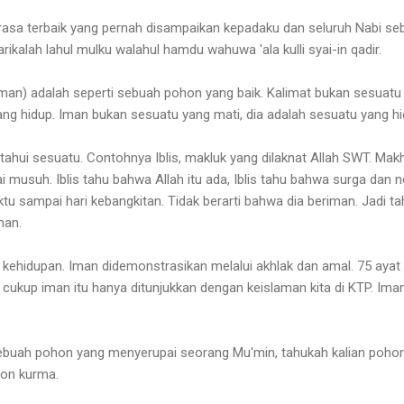
rasa terbaik yang pernah disampaikan kepadaku dan seluruh Nabi se
yarikalah lahul mulku walahul hamdu wahuwa 'ala kulli syai-in qadir.
man) adalah seperti sebuah pohon yang baik. Kalimat bukan sesuatu y
ang hidup. Iman bukan sesuatu yang mati, dia adalah sesuatu yang hi
hui sesuatu. Contohnya Iblis, makluk yang dilaknat Allah SWT. Makh
i musuh. Iblis tahu bahwa Allah itu ada, Iblis tahu bahwa surga dan n
ktu sampai hari kebangkitan. Tidak berarti bahwa dia beriman. Jadi t
man.
 kehidupan. Iman didemonstrasikan melalui akhlak dan amal. 75 ay
 cukup iman itu hanya ditunjukkan dengan keislaman kita di KTP. Ima
ebuah pohon yang menyerupai seorang Mu'min, tahukah kalian pohon 
hon kurma.