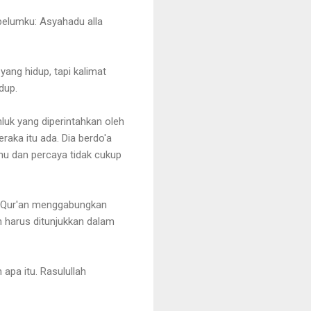
belumku: Asyahadu alla
ang hidup, tapi kalimat
dup.
luk yang diperintahkan oleh
eraka itu ada. Dia berdo'a
ahu dan percaya tidak cukup
at Qur'an menggabungkan
n harus ditunjukkan dalam
apa itu. Rasulullah