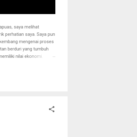
apuas, saya melihat
k perhatian saya. Saya pun
erkembang mengenai proses
otan berduri yang tumbuh
miliki nilai ekonomi.
 juga ditanami rotan.
i sehingga tidak mudah
ng akan dipegang harus