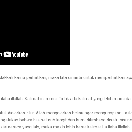
idakkah kamu perhatikan, maka kita diminta untuk memperhatikan a
laha illallah. Kalimat ini murni. Tidak ada kalimat yang lebih murni dari
uk diajarkan zikir. Allah mengajarkan beliau agar mengucapkan La ila
mengatakan bahwa bila seluruh langit dan bumi ditimbang disatu sisi n
a sisi neraca yang lain, maka masih lebih berat kalimat La ilaha illallah.