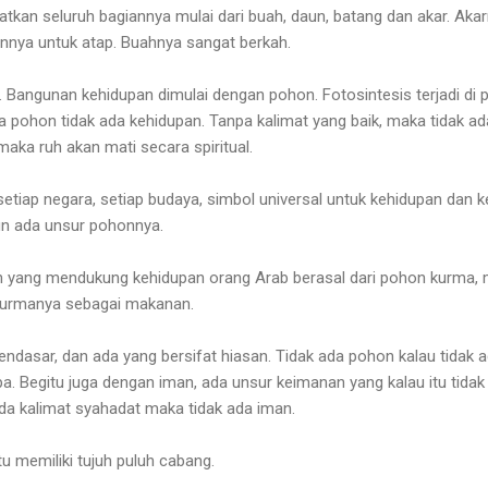
tkan seluruh bagiannya mulai dari buah, daun, batang dan akar. Aka
unnya untuk atap. Buahnya sangat berkah.
p. Bangunan kehidupan dimulai dengan pohon. Fotosintesis terjadi d
 pohon tidak ada kehidupan. Tanpa kalimat yang baik, maka tidak ada
, maka ruh akan mati secara spiritual.
setiap negara, setiap budaya, simbol universal untuk kehidupan dan
n ada unsur pohonnya.
yang mendukung kehidupan orang Arab berasal dari pohon kurma, mu
kurmanya sebagai makanan.
ndasar, dan ada yang bersifat hiasan. Tidak ada pohon kalau tidak a
a. Begitu juga dengan iman, ada unsur keimanan yang kalau itu tidak
ada kalimat syahadat maka tidak ada iman.
tu memiliki tujuh puluh cabang.