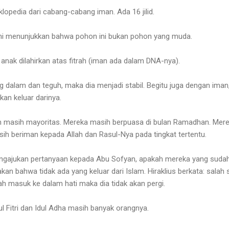
lopedia dari cabang-cabang iman. Ada 16 jilid.
Ini menunjukkan bahwa pohon ini bukan pohon yang muda.
 anak dilahirkan atas fitrah (iman ada dalam DNA-nya).
 dalam dan teguh, maka dia menjadi stabil. Begitu juga dengan ima
kan keluar darinya.
m masih mayoritas. Mereka masih berpuasa di bulan Ramadhan. Mere
h beriman kepada Allah dan Rasul-Nya pada tingkat tertentu.
engajukan pertanyaan kepada Abu Sofyan, apakah mereka yang suda
kan bahwa tidak ada yang keluar dari Islam. Hiraklius berkata: sala
ah masuk ke dalam hati maka dia tidak akan pergi.
ul Fitri dan Idul Adha masih banyak orangnya.