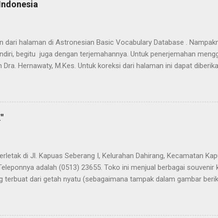
Indonesia
han dari halaman di Astronesian Basic Vocabulary Database . Nampak
ndiri, begitu juga dengan terjemahannya. Untuk penerjemahan mengg
 Dra. Hernawaty, M.Kes. Untuk koreksi dari halaman ini dapat diberi
 Dayak - Jerman sedang berlangsung, dapat dipantau pada: Kamus 
"
terletak di Jl. Kapuas Seberang I, Kelurahan Dahirang, Kecamatan Kap
Teleponnya adalah (0513) 23655. Toko ini menjual berbagai souvenir
 terbuat dari getah nyatu (sebagaimana tampak dalam gambar berikut
atu