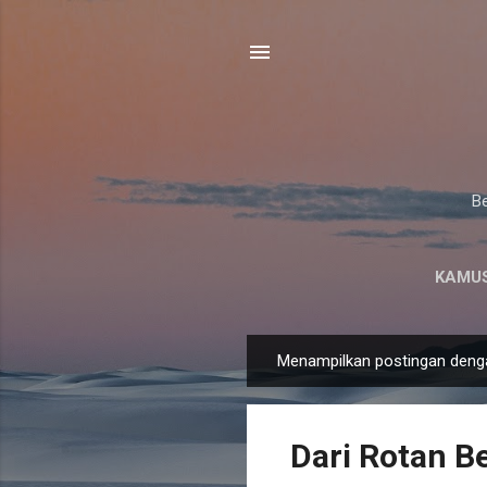
Be
KAMUS
Menampilkan postingan deng
P
o
s
Dari Rotan Be
t
i