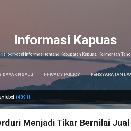
Langsung ke konten utama
Informasi Kapuas
risi berbagai informasi tentang Kabupaten Kapuas, Kalimantan Ten
 DAYAK NGAJU
PRIVACY POLICY
PERSYARATAN LA
an label
1439 H
rduri Menjadi Tikar Bernilai Jual