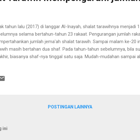
ak tahun lalu (2017) di langgar Al-Inayah, shalat tarawihnya menjadi 1
elumnya selama bertahun-tahun 23 rakaat. Pengurangan jumlah rakaat
pertahankan jumlah jema'ah shalat tarawih. Sampai malam ke-20 ini
awih masih bertahan dua shaf. Pada tahun-tahun sebelumnya, bila s
akhir, biasanya shaf-nya tinggal satu saja. Mudah-mudahan sampai 
f ini tetap bertahan.
POSTINGAN LAINNYA
 ini