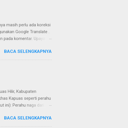
nya masih perlu ada koreksi
unakan Google Translate .
kan pada komentar. Upaya
Dayak Ngaju - Indonesia .
BACA SELENGKAPNYA
uas Hilir, Kabupaten
 khas Kapuas seperti perahu
 ini): Perahu naga dari
BACA SELENGKAPNYA