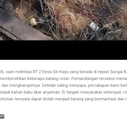
6, saat melintasi RT 2 Desa Sei Kayu yang berada di tepian Sungai K
 membersihkan beberapa batang rotan. Pemandangan tersebut menari
 dan menghampirinya. Setelah saling menyapa, percakapan kami b
njadi bahan baku tikar anyaman. Di tangan masyarakat setempat, r
pohonan ternyata dapat diolah menjadi barang yang bermanfaat dan me
hwa rotan yang sedang dibersihkannya berasal dari kebun karet yang
lah berusia sekitar sepuluh tahun. Rotan dikenal memiliki banyak dur
 Menurutnya, sebelum menarik rotan, duri-duri pada bagian batang ya
 Setelah bagian tersebut aman, barulah rotan dapat...