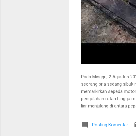
Pada Minggu, 2 Agustus 202
seorang pria sedang sibuk
memarkirkan sepeda motor
pengolahan rotan hingga me
liar menjulang di antara pe
Bapak tersebut bercerita ba
Tanaman itu diperkirakan te
Posting Komentar
untuk ditarik dan dipanen.
dibersihkan terlebih dahulu.