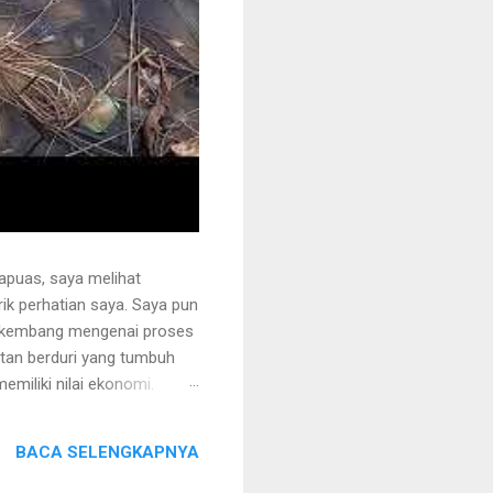
apuas, saya melihat
k perhatian saya. Saya pun
erkembang mengenai proses
otan berduri yang tumbuh
miliki nilai ekonomi.
 juga ditanami rotan.
i sehingga tidak mudah
BACA SELENGKAPNYA
ng akan dipegang harus