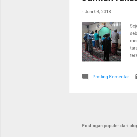
-
Juni 04, 2018
Sej
seb
mem
tar
ter
sha
Posting Komentar
Postingan populer dari blog