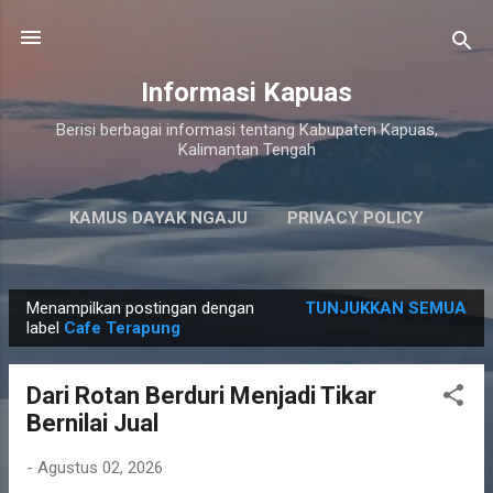
Langsung ke konten utama
Informasi Kapuas
Berisi berbagai informasi tentang Kabupaten Kapuas,
Kalimantan Tengah
KAMUS DAYAK NGAJU
PRIVACY POLICY
LAINNYA…
PERSYARATAN LAYANAN
Menampilkan postingan dengan
TUNJUKKAN SEMUA
P
label
Cafe Terapung
o
s
Dari Rotan Berduri Menjadi Tikar
t
Bernilai Jual
i
n
-
Agustus 02, 2026