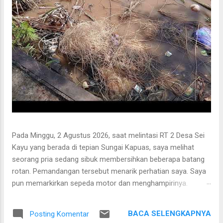
Pada Minggu, 2 Agustus 2026, saat melintasi RT 2 Desa Sei
Kayu yang berada di tepian Sungai Kapuas, saya melihat
seorang pria sedang sibuk membersihkan beberapa batang
rotan. Pemandangan tersebut menarik perhatian saya. Saya
pun memarkirkan sepeda motor dan menghampirinya.
Setelah saling menyapa, percakapan kami berkembang
mengenai proses pengolahan rotan hingga menjadi bahan
BACA SELENGKAPNYA
Posting Komentar
baku tikar anyaman. Di tangan masyarakat setempat, rotan