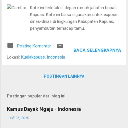
orange, pulpy mangga, pulpy tropical, susu
Kafe ini terletak di depan rumah jabatan bupati
soda ceria (Rp 7.000), pocari sweat, larutan
Kapuas. Kafe ini biasa digunakan untuk expose
penyegar (Rp 6.000), sprite, coca cola, fanta,
dinas-dinas di lingkungan Kabupaten Kapuas,
nescafe variant rasa (Rp 5.000), mizone,
penyambutan terhadap tamu.
kratingdaeng, teh kotak, teh botol sosro (Rp
4.000) dan air mineral botol (Rp 3.000). Ruang
bagian dalam bagian belakang Menu
Posting Komentar
BACA SELENGKAPNYA
makanan yang tersedia di cafe terapung ini
Lokasi:
Kualakapuas, Indonesia
adalah Burger Terapung (Rp 10.000), pisang
keju, pisang bakar, lempeng terapung
(pisang/nangka), ro...
POSTINGAN LAINNYA
Postingan populer dari blog ini
Kamus Dayak Ngaju - Indonesia
-
Juli 26, 2010