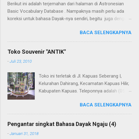
Berikut ini adalah terjemahan dari halaman di Astronesian
Basic Vocabulary Database . Nampaknya masih perlu ada
koreksi untuk bahasa Dayak-nya sendiri, begitu juga dengan
terjemahannya. Untuk penerjemahan menggunakan Google
BACA SELENGKAPNYA
Translate . Koreksi bahasa dibantu oleh Dra. Hernawaty,
M.Kes. Untuk koreksi dari halaman ini dapat diberikan pada
komentar. Upaya penerjemahan Kamus Bahasa Dayak -
Toko Souvenir "ANTIK"
Jerman sedang berlangsung, dapat dipantau pada: Kamus
-
Juli 23, 2010
Dayak Ngaju - Indonesia .
Toko ini terletak di Jl. Kapuas Seberang I,
Kelurahan Dahirang, Kecamatan Kapuas Hilir,
Kabupaten Kapuas. Teleponnya adalah (0513)
23655. Toko ini menjual berbagai souvenir
BACA SELENGKAPNYA
khas Kapuas seperti perahu naga yang
terbuat dari getah nyatu (sebagaimana
tampak dalam gambar berikut ini): Perahu
Pengantar singkat Bahasa Dayak Ngaju (4)
naga dari getah nyatu
-
Januari 31, 2018