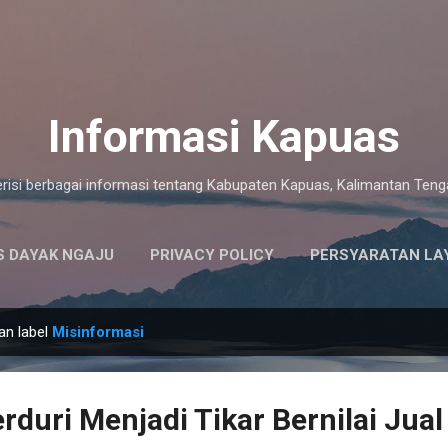
Langsung ke konten utama
Informasi Kapuas
risi berbagai informasi tentang Kabupaten Kapuas, Kalimantan Ten
 DAYAK NGAJU
PRIVACY POLICY
PERSYARATAN LA
an label
Misinformasi
rduri Menjadi Tikar Bernilai Jual