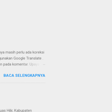
nya masih perlu ada koreksi
unakan Google Translate .
kan pada komentar. Upaya
Dayak Ngaju - Indonesia .
BACA SELENGKAPNYA
uas Hilir, Kabupaten