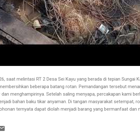
6, saat melintasi RT 2 Desa Sei Kayu yang berada di tepian Sungai K
 membersihkan beberapa batang rotan. Pemandangan tersebut menari
 dan menghampirinya. Setelah saling menyapa, percakapan kami b
njadi bahan baku tikar anyaman. Di tangan masyarakat setempat, r
pohonan ternyata dapat diolah menjadi barang yang bermanfaat dan me
hwa rotan yang sedang dibersihkannya berasal dari kebun karet yang
lah berusia sekitar sepuluh tahun. Rotan dikenal memiliki banyak dur
 Menurutnya, sebelum menarik rotan, duri-duri pada bagian batang ya
 Setelah bagian tersebut aman, barulah rotan dapat...