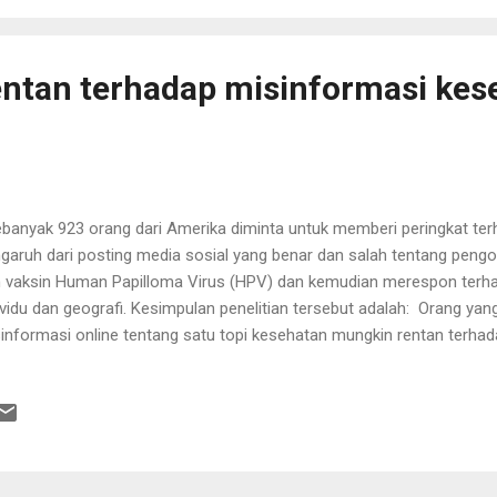
entan terhadap misinformasi kes
anyak 923 orang dari Amerika diminta untuk memberi peringkat ter
garuh dari posting media sosial yang benar dan salah tentang pengob
 vaksin Human Papilloma Virus (HPV) dan kemudian merespon terh
ividu dan geografi. Kesimpulan penelitian tersebut adalah: Orang yan
informasi online tentang satu topi kesehatan mungkin rentan terhad
informasi kesehatan. Orang-orang yang lebih rentan terhadap misin
akteristik sebagai berikut: kurang pendidikan dan literasi kesehatan
ayanan kesehatan memiliki perilaku yang lebih positif terhadap pengo
 Is Susceptible to Online Health Information