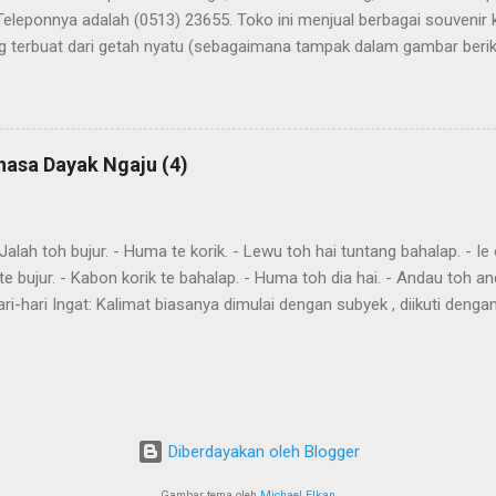
Teleponnya adalah (0513) 23655. Toko ini menjual berbagai souvenir
 terbuat dari getah nyatu (sebagaimana tampak dalam gambar berikut
atu
hasa Dayak Ngaju (4)
ah toh bujur. - Huma te korik. - Lewu toh hai tuntang bahalap. - Ie o
te bujur. - Kabon korik te bahalap. - Huma toh dia hai. - Andau toh a
ri-hari Ingat: Kalimat biasanya dimulai dengan subyek , diikuti denga
eletakkan kata yang harus ditekankan. Kemurnia suku juga penting. T
"kareh," masa depan, akan, dan "akan," akan, harus, semuanya mendahulu
eks. omba, pergi bersama-sama awi , lakukan, lakukanlah dumah , data
in imbit , itu akan dibawa gau , mencari harati , memahami Aku omba
a Awi te ! Lakukan itu Imbit danum ! Bawa air Bu...
Diberdayakan oleh Blogger
Gambar tema oleh
Michael Elkan