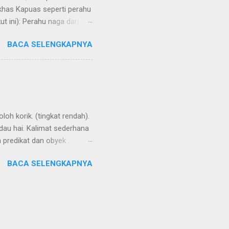
 khas Kapuas seperti perahu
 ini): Perahu naga dari
BACA SELENGKAPNYA
loh korik. (tingkat rendah).
ndau hai. Kalimat sederhana
n predikat dan obyek .
ensesnya dibentuk oleh
BACA SELENGKAPNYA
i kata kerja. Seringkali
ng buli , kembali ke
 keton. Aku ikut denganmu.