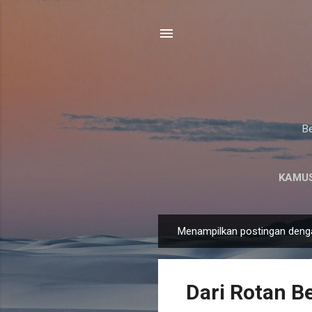
Be
KAMUS
Menampilkan postingan deng
P
o
s
Dari Rotan Be
t
i