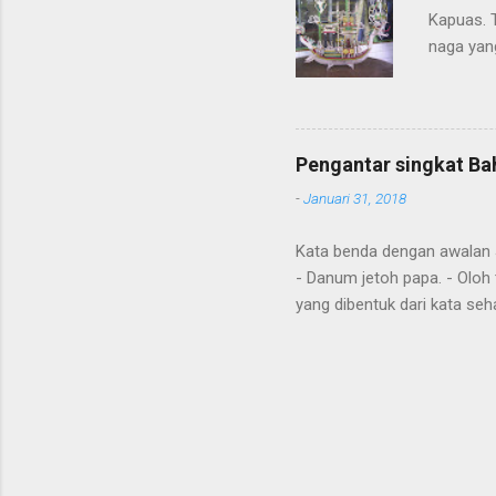
Kapuas. 
naga yang
getah ny
Pengantar singkat Ba
-
Januari 31, 2018
Kata benda dengan awalan Jal
- Danum jetoh papa. - Oloh 
yang dibentuk dari kata seha
Diawal kalimat anda juga m
"aton", nya; "jari", sudah; 
tense hanya hasil dari kont
nahuang, handak, maku, ing
Omba aku , pergi dengan say