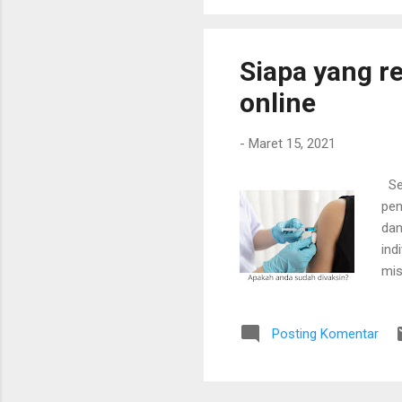
Siapa yang r
online
-
Maret 15, 2021
Seb
pen
dan
ind
mis
mis
kar
Posting Komentar
pel
Who