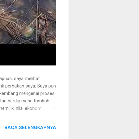
apuas, saya melihat
k perhatian saya. Saya pun
erkembang mengenai proses
otan berduri yang tumbuh
miliki nilai ekonomi.
 juga ditanami rotan.
i sehingga tidak mudah
BACA SELENGKAPNYA
ng akan dipegang harus