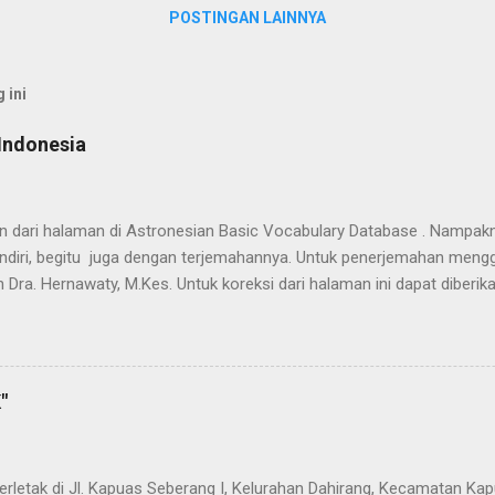
POSTINGAN LAINNYA
 ini
Indonesia
han dari halaman di Astronesian Basic Vocabulary Database . Nampak
ndiri, begitu juga dengan terjemahannya. Untuk penerjemahan mengg
 Dra. Hernawaty, M.Kes. Untuk koreksi dari halaman ini dapat diberi
 Dayak - Jerman sedang berlangsung, dapat dipantau pada: Kamus 
"
terletak di Jl. Kapuas Seberang I, Kelurahan Dahirang, Kecamatan Kap