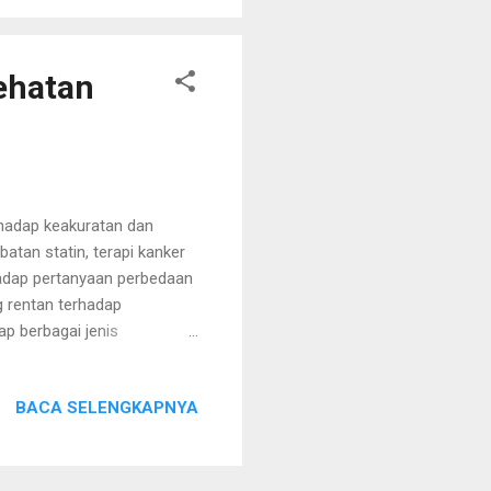
ehatan
hadap keakuratan dan
atan statin, terapi kanker
adap pertanyaan perbedaan
g rentan terhadap
ap berbagai jenis
formasi memiliki
 kurang percaya dengan
BACA SELENGKAPNYA
batan alternatif Sumber: