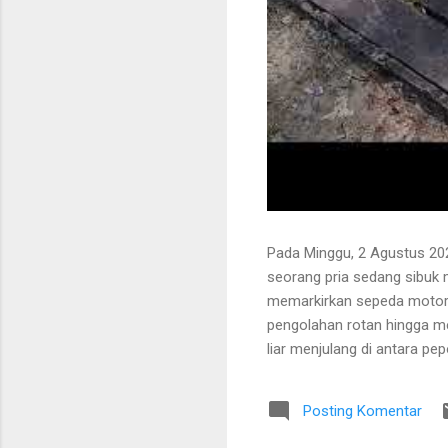
Pada Minggu, 2 Agustus 202
seorang pria sedang sibuk
memarkirkan sepeda motor
pengolahan rotan hingga me
liar menjulang di antara pe
Bapak tersebut bercerita ba
Tanaman itu diperkirakan te
Posting Komentar
untuk ditarik dan dipanen.
dibersihkan terlebih dahulu.