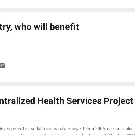
jadi kepala sub bagian tata usaha di Kantor Departemen Kesehatan
un 2001-2010 menjadi tenaga fungsional Laboratorium Ke...
ry, who will benefit
tralized Health Services Project
Development ini sudah direncanakan sejak tahun 2005, namun realis