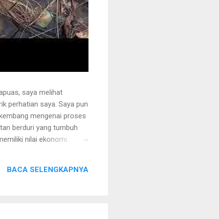
apuas, saya melihat
k perhatian saya. Saya pun
erkembang mengenai proses
otan berduri yang tumbuh
miliki nilai ekonomi.
 juga ditanami rotan.
i sehingga tidak mudah
BACA SELENGKAPNYA
ng akan dipegang harus