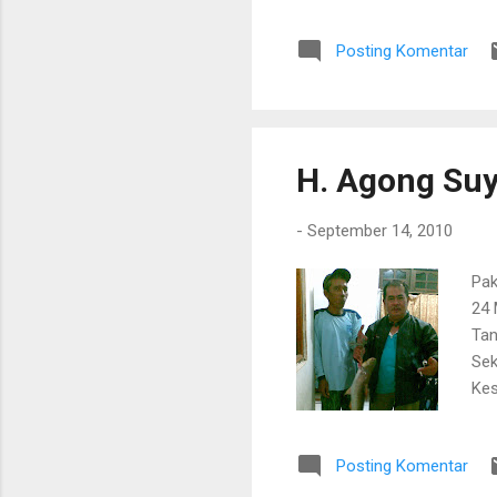
Posting Komentar
H. Agong Suy
-
September 14, 2010
Pak
24 
Tan
Sek
Kes
pin
198
Posting Komentar
198
Dar