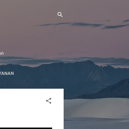
gah
YANAN