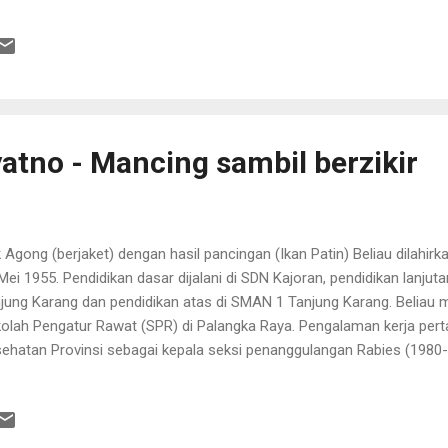
atno - Mancing sambil berzikir
 Agong (berjaket) dengan hasil pancingan (Ikan Patin) Beliau dilahirk
Mei 1955. Pendidikan dasar dijalani di SDN Kajoran, pendidikan lanju
jung Karang dan pendidikan atas di SMAN 1 Tanjung Karang. Beliau 
olah Pengatur Rawat (SPR) di Palangka Raya. Pengalaman kerja perta
ehatan Provinsi sebagai kepala seksi penanggulangan Rabies (1980
dah ke Dinas Kesehatan Kabupaten Kapuas sebagai kepala sub sie Arb
6). Kemudian sebagai koordinator Penyuluhan Kesehatan Masyaraka
8. Setelah itu menjadi kepala seksi Penyuluhan Kesehatan Masyaraka
i tahun 1996-1999 menjadi Pimpinan Proyek Sarana Kesehatan Inpre