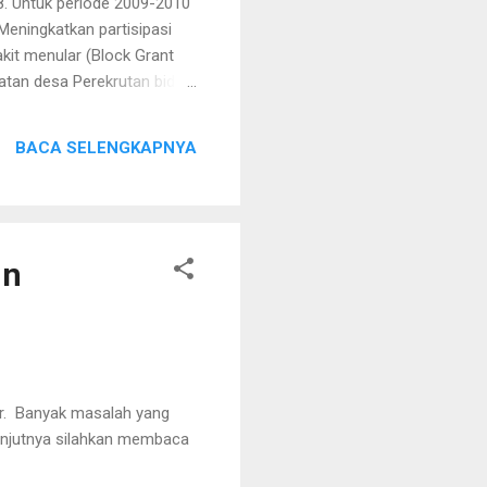
. Untuk periode 2009-2010
Meningkatkan partisipasi
it menular (Block Grant
atan desa Perekrutan bidan
n non medis untuk pos
tus untuk proyek ini
BACA SELENGKAPNYA
un
ar. Banyak masalah yang
lanjutnya silahkan membaca