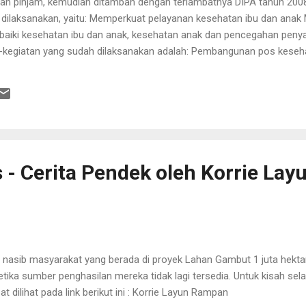
an pinjam, kemudian ditambah dengan terlambatnya DIPA tahun 2008
s dilaksanakan, yaitu: Memperkuat pelayanan kesehatan ibu dan anak 
iki kesehatan ibu dan anak, kesehatan anak dan pencegahan penyak
n-kegiatan yang sudah dilaksanakan adalah: Pembangunan pos keseh
Pelatihan bidan dan kader desa siaga Pengadaan peralatan medis da
obat esensial Pemetaan desa untuk status kesehatan masyarakat Si
umen post midterm review
 - Cerita Pendek oleh Korrie Lay
ng nasib masyarakat yang berada di proyek Lahan Gambut 1 juta hekt
etika sumber penghasilan mereka tidak lagi tersedia. Untuk kisah se
pat dilihat pada link berikut ini : Korrie Layun Rampan