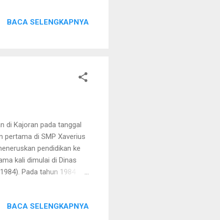
BACA SELENGKAPNYA
an di Kajoran pada tanggal
tan pertama di SMP Xaverius
meneruskan pendidikan ke
ma kali dimulai di Dinas
-1984). Pada tahun 1984
ovirosis dan Filaria (1984-
t (PKM) pada tahun 1986-
BACA SELENGKAPNYA
t dari tahun 1988-1997.
s. Dari tahun 1991-2001