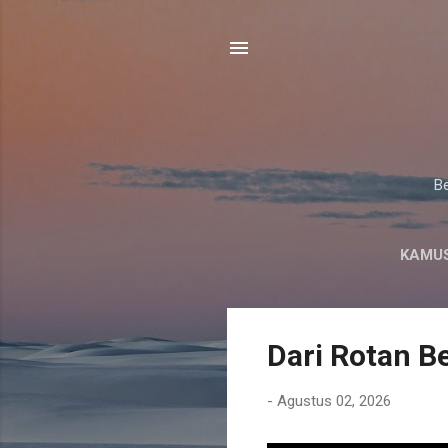
Be
KAMUS
P
Dari Rotan Be
o
s
-
Agustus 02, 2026
t
i