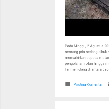
Pada Minggu, 2 Agustus 202
seorang pria sedang sibuk
memarkirkan sepeda motor
pengolahan rotan hingga me
liar menjulang di antara pe
Bapak tersebut bercerita ba
Tanaman itu diperkirakan te
Posting Komentar
untuk ditarik dan dipanen.
dibersihkan terlebih dahulu.