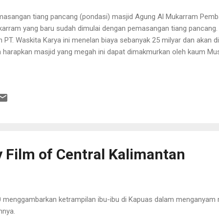
asangan tiang pancang (pondasi) masjid Agung Al Mukarram Pemb
arram yang baru sudah dimulai dengan pemasangan tiang pancang. 
h PT. Waskita Karya ini menelan biaya sebanyak 25 milyar dan akan 
a harapkan masjid yang megah ini dapat dimakmurkan oleh kaum Musl
Film of Central Kalimantan
50 menggambarkan ketrampilan ibu-ibu di Kapuas dalam menganyam ro
nnya.