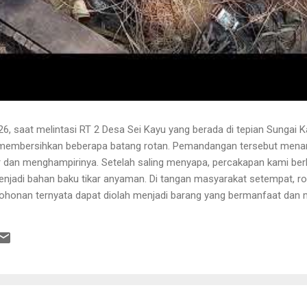
6, saat melintasi RT 2 Desa Sei Kayu yang berada di tepian Sungai K
 membersihkan beberapa batang rotan. Pemandangan tersebut menari
 dan menghampirinya. Setelah saling menyapa, percakapan kami b
njadi bahan baku tikar anyaman. Di tangan masyarakat setempat, r
pohonan ternyata dapat diolah menjadi barang yang bermanfaat dan me
hwa rotan yang sedang dibersihkannya berasal dari kebun karet yang
lah berusia sekitar sepuluh tahun. Rotan dikenal memiliki banyak dur
 Menurutnya, sebelum menarik rotan, duri-duri pada bagian batang ya
 Setelah bagian tersebut aman, barulah rotan dapat...