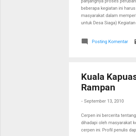
panjangnya proses perubah
beberapa kegiatan ini haru
masyarakat dalam memperba
untuk Desa Siaga) Kegiata
untuk pos kesehatan desa 
kesehatan desa Pengadaan 
Posting Komentar
adalah: DHS2 Sumber : Dok
Kuala Kapuas
Rampan
-
September 13, 2010
Cerpen ini bercerita tenta
dihadapi oleh masyarakat k
cerpen ini. Profil penulis da