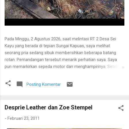
Pada Minggu, 2 Agustus 2026, saat melintasi RT 2 Desa Sei
Kayu yang berada di tepian Sungai Kapuas, saya melihat
seorang pria sedang sibuk membersihkan beberapa batang
rotan. Pemandangan tersebut menarik perhatian saya. Saya
pun memarkirkan sepeda motor dan menghampirinya. Setelah
saling menyapa, percakapan kami berkembang mengenai
proses pengolahan rotan hingga menjadi bahan baku tikar
Posting Komentar
anyaman. Di tangan masyarakat setempat, rotan berduri yang
tumbuh liar menjulang di antara pepohonan ternyata dapat
diolah menjadi barang yang bermanfaat dan memiliki nilai
Desprie Leather dan Zoe Stempel
ekonomi. Bapak tersebut bercerita bahwa rotan yang sedang
dibersihkannya berasal dari kebun karet yang juga ditanami
-
Februari 23, 2011
rotan. Tanaman itu diperkirakan telah berusia sekitar sepuluh
tahun. Rotan dikenal memiliki banyak duri sehingga tidak mudah