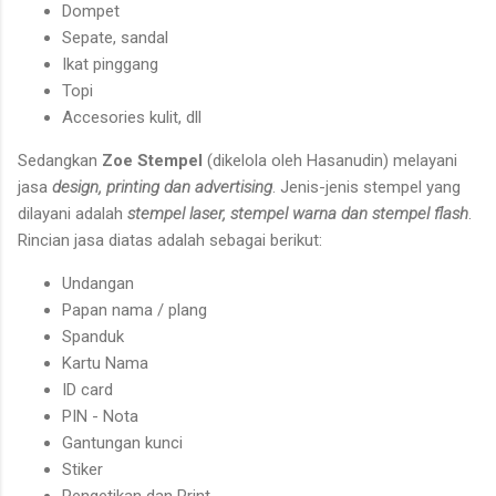
Dompet
Sepate, sandal
Ikat pinggang
Topi
Accesories kulit, dll
Sedangkan
Zoe Stempel
(dikelola oleh Hasanudin) melayani
jasa
design, printing dan advertising
. Jenis-jenis stempel yang
dilayani adalah
stempel laser, stempel warna dan stempel flash
.
Rincian jasa diatas adalah sebagai berikut:
Undangan
Papan nama / plang
Spanduk
Kartu Nama
ID card
PIN - Nota
Gantungan kunci
Stiker
Pengetikan dan Print