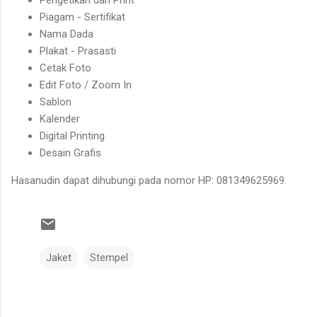
Piagam - Sertifikat
Nama Dada
Plakat - Prasasti
Cetak Foto
Edit Foto / Zoom In
Sablon
Kalender
Digital Printing
Desain Grafis
Hasanudin dapat dihubungi pada nomor HP: 081349625969.
Jaket
Stempel
K
o