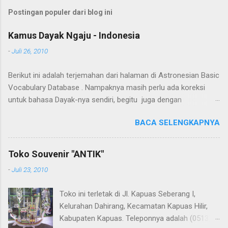
Postingan populer dari blog ini
Kamus Dayak Ngaju - Indonesia
-
Juli 26, 2010
Berikut ini adalah terjemahan dari halaman di Astronesian Basic
Vocabulary Database . Nampaknya masih perlu ada koreksi
untuk bahasa Dayak-nya sendiri, begitu juga dengan
terjemahannya. Untuk penerjemahan menggunakan Google
BACA SELENGKAPNYA
Translate . Koreksi bahasa dibantu oleh Dra. Hernawaty, M.Kes.
Untuk koreksi dari halaman ini dapat diberikan pada komentar.
Upaya penerjemahan Kamus Bahasa Dayak - Jerman sedang
Toko Souvenir "ANTIK"
berlangsung, dapat dipantau pada: Kamus Dayak Ngaju -
-
Juli 23, 2010
Indonesia .
Toko ini terletak di Jl. Kapuas Seberang I,
Kelurahan Dahirang, Kecamatan Kapuas Hilir,
Kabupaten Kapuas. Teleponnya adalah (0513)