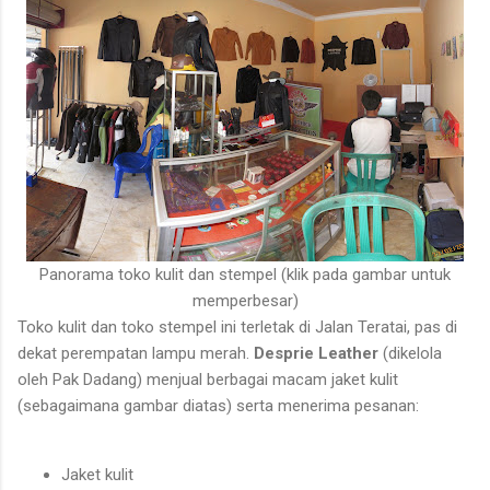
untuk ditarik dan dipanen. Menurutnya, sebelum menarik rotan,
duri-duri pada bagian batang yang akan dipegang harus
dibersihkan terlebih dahulu. Setelah bagian tersebut aman,
barulah rotan dapat...
Panorama toko kulit dan stempel (klik pada gambar untuk
memperbesar)
Toko kulit dan toko stempel ini terletak di Jalan Teratai, pas di
dekat perempatan lampu merah.
Desprie Leather
(dikelola
oleh Pak Dadang) menjual berbagai macam jaket kulit
(sebagaimana gambar diatas) serta menerima pesanan:
Jaket kulit