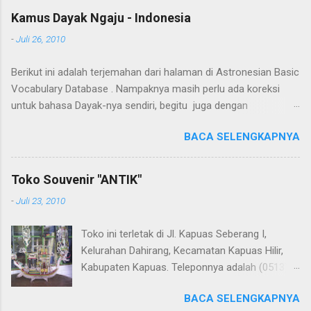
Kamus Dayak Ngaju - Indonesia
-
Juli 26, 2010
Berikut ini adalah terjemahan dari halaman di Astronesian Basic
Vocabulary Database . Nampaknya masih perlu ada koreksi
untuk bahasa Dayak-nya sendiri, begitu juga dengan
terjemahannya. Untuk penerjemahan menggunakan Google
BACA SELENGKAPNYA
Translate . Koreksi bahasa dibantu oleh Dra. Hernawaty, M.Kes.
Untuk koreksi dari halaman ini dapat diberikan pada komentar.
Upaya penerjemahan Kamus Bahasa Dayak - Jerman sedang
Toko Souvenir "ANTIK"
berlangsung, dapat dipantau pada: Kamus Dayak Ngaju -
-
Juli 23, 2010
Indonesia .
Toko ini terletak di Jl. Kapuas Seberang I,
Kelurahan Dahirang, Kecamatan Kapuas Hilir,
Kabupaten Kapuas. Teleponnya adalah (0513)
23655. Toko ini menjual berbagai souvenir khas
BACA SELENGKAPNYA
Kapuas seperti perahu naga yang terbuat dari