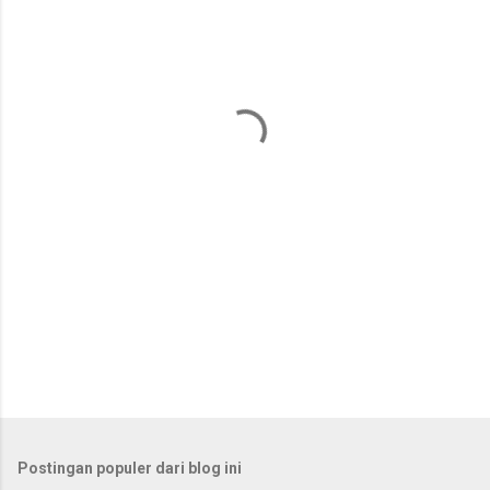
e
n
t
a
r
Postingan populer dari blog ini