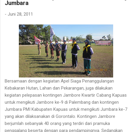
Jumbara
dibersihkannya berasal dari kebun karet yang juga ditanami
rotan. Tanaman itu diperkirakan telah berusia sekitar sepuluh
-
Juni 28, 2011
tahun. Rotan dikenal memiliki banyak duri sehingga tidak mudah
untuk ditarik dan dipanen. Menurutnya, sebelum menarik rotan,
duri-duri pada bagian batang yang akan dipegang harus
dibersihkan terlebih dahulu. Setelah bagian tersebut aman,
barulah rotan dapat...
Bersamaan dengan kegiatan Apel Siaga Penanggulangan
Kebakaran Hutan, Lahan dan Pekarangan, juga dilakukan
kegiatan pelepasan kontingen Jambore Kwartir Cabang Kapuas
untuk mengikuti Jambore ke-9 di Palembang dan kontingen
Jumbara PMI Kabupaten Kapuas untuk mengikuti Jumbara ke-7
yang akan dilaksanakan di Gorontalo. Kontingen Jambore
berjumlah sebanyak 40 orang yang terdiri dari pramuka
penggalang beserta dengan para pendampingnya. Sedangkan