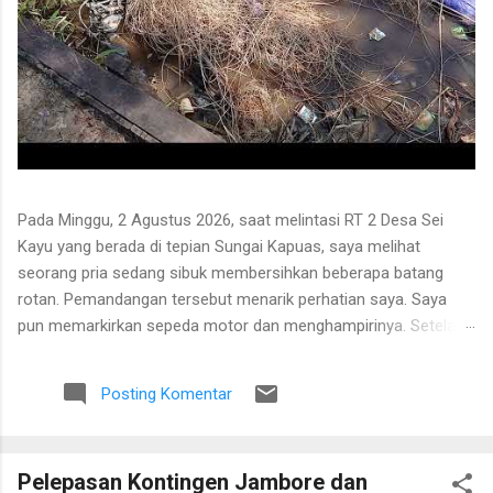
Pada Minggu, 2 Agustus 2026, saat melintasi RT 2 Desa Sei
Kayu yang berada di tepian Sungai Kapuas, saya melihat
seorang pria sedang sibuk membersihkan beberapa batang
rotan. Pemandangan tersebut menarik perhatian saya. Saya
pun memarkirkan sepeda motor dan menghampirinya. Setelah
saling menyapa, percakapan kami berkembang mengenai
proses pengolahan rotan hingga menjadi bahan baku tikar
Posting Komentar
anyaman. Di tangan masyarakat setempat, rotan berduri yang
tumbuh liar menjulang di antara pepohonan ternyata dapat
diolah menjadi barang yang bermanfaat dan memiliki nilai
Pelepasan Kontingen Jambore dan
ekonomi. Bapak tersebut bercerita bahwa rotan yang sedang