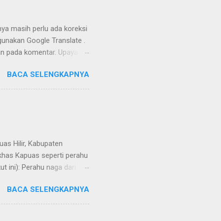
nya masih perlu ada koreksi
unakan Google Translate .
kan pada komentar. Upaya
Dayak Ngaju - Indonesia .
BACA SELENGKAPNYA
uas Hilir, Kabupaten
 khas Kapuas seperti perahu
 ini): Perahu naga dari
BACA SELENGKAPNYA