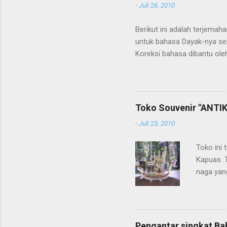
-
Juli 26, 2010
Berikut ini adalah terjema
untuk bahasa Dayak-nya se
Koreksi bahasa dibantu oleh
penerjemahan Kamus Bahasa
Toko Souvenir "ANTIK
-
Juli 23, 2010
Toko ini 
Kapuas. 
naga yang
getah ny
Pengantar singkat Ba