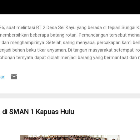
6, saat melintasi RT 2 Desa Sei Kayu yang berada di tepian Sungai K
 membersihkan beberapa batang rotan. Pemandangan tersebut menari
 dan menghampirinya. Setelah saling menyapa, percakapan kami b
njadi bahan baku tikar anyaman. Di tangan masyarakat setempat, r
pohonan ternyata dapat diolah menjadi barang yang bermanfaat dan me
hwa rotan yang sedang dibersihkannya berasal dari kebun karet yang
lah berusia sekitar sepuluh tahun. Rotan dikenal memiliki banyak dur
ar
 Menurutnya, sebelum menarik rotan, duri-duri pada bagian batang ya
 Setelah bagian tersebut aman, barulah rotan dapat...
 di SMAN 1 Kapuas Hulu