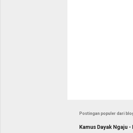
t
a
r
Postingan populer dari blog
Kamus Dayak Ngaju - 