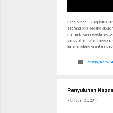
Pada Minggu, 2 Agustus 202
seorang pria sedang sibuk
memarkirkan sepeda motor
pengolahan rotan hingga me
liar menjulang di antara pe
Bapak tersebut bercerita ba
Tanaman itu diperkirakan te
Posting Koment
untuk ditarik dan dipanen.
dibersihkan terlebih dahulu.
Penyuluhan Napza
-
Oktober 05, 2011