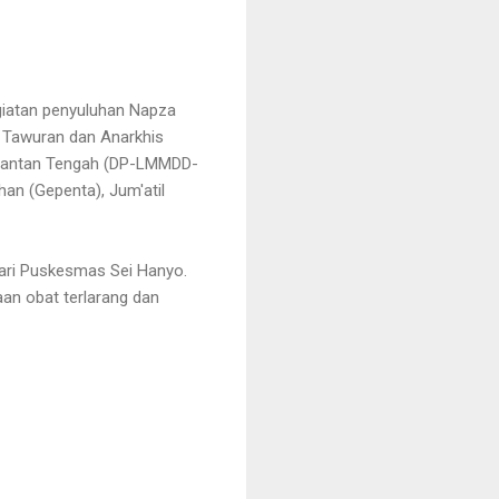
giatan penyuluhan Napza
 Tawuran dan Anarkhis
mantan Tengah (DP-LMMDD-
an (Gepenta), Jum'atil
ari Puskesmas Sei Hanyo.
an obat terlarang dan