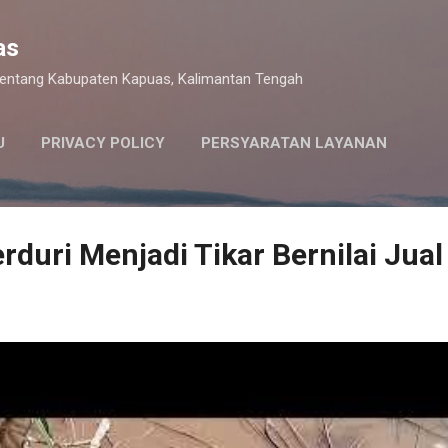
Langsung ke konten utama
as
 tentang Kabupaten Kapuas, Kalimantan Tengah
U
PRIVACY POLICY
PERSYARATAN LAYANAN
rduri Menjadi Tikar Bernilai Jual