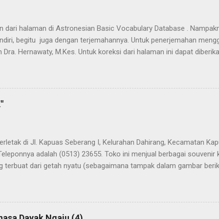
han dari halaman di Astronesian Basic Vocabulary Database . Nampak
ndiri, begitu juga dengan terjemahannya. Untuk penerjemahan mengg
 Dra. Hernawaty, M.Kes. Untuk koreksi dari halaman ini dapat diberi
 Dayak - Jerman sedang berlangsung, dapat dipantau pada: Kamus 
"
terletak di Jl. Kapuas Seberang I, Kelurahan Dahirang, Kecamatan Kap
Teleponnya adalah (0513) 23655. Toko ini menjual berbagai souvenir
 terbuat dari getah nyatu (sebagaimana tampak dalam gambar berikut
atu
hasa Dayak Ngaju (4)