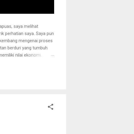
apuas, saya melihat
k perhatian saya. Saya pun
erkembang mengenai proses
otan berduri yang tumbuh
miliki nilai ekonomi.
 juga ditanami rotan.
i sehingga tidak mudah
ng akan dipegang harus