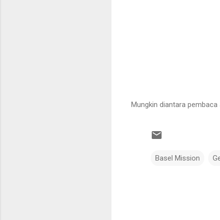
Mungkin diantara pembaca 
Basel Mission
Ge
K
o
m