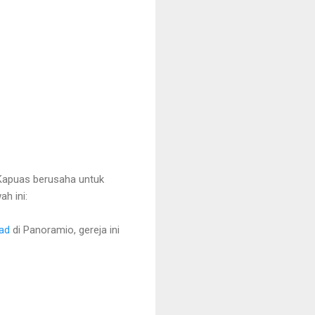
 Kapuas berusaha untuk
h ini:
ad
di Panoramio, gereja ini