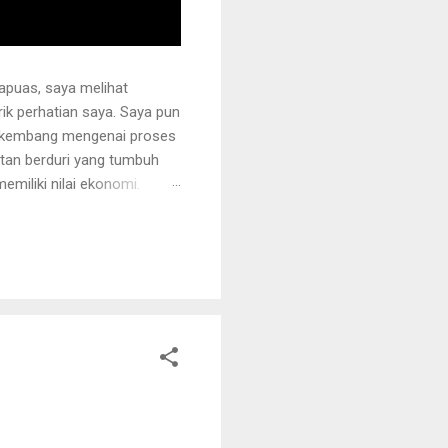
apuas, saya melihat
k perhatian saya. Saya pun
erkembang mengenai proses
otan berduri yang tumbuh
miliki nilai ekonomi.
 juga ditanami rotan.
i sehingga tidak mudah
ng akan dipegang harus