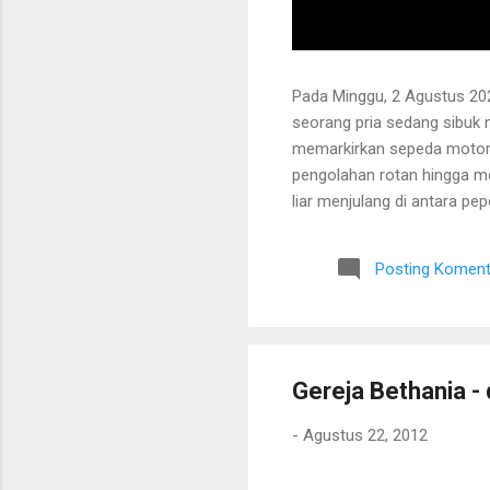
Pada Minggu, 2 Agustus 202
seorang pria sedang sibuk
memarkirkan sepeda motor
pengolahan rotan hingga me
liar menjulang di antara pe
Bapak tersebut bercerita ba
Tanaman itu diperkirakan te
Posting Koment
untuk ditarik dan dipanen.
dibersihkan terlebih dahulu.
Gereja Bethania - 
-
Agustus 22, 2012