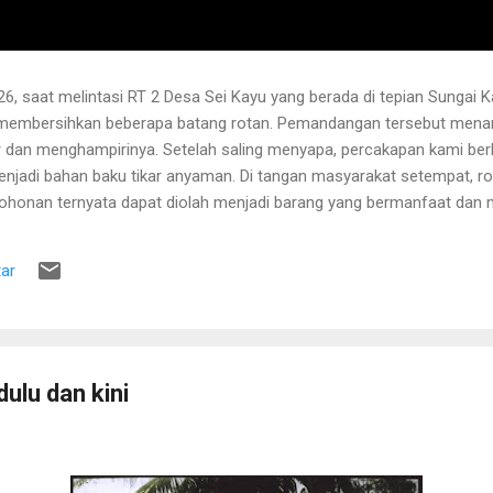
6, saat melintasi RT 2 Desa Sei Kayu yang berada di tepian Sungai K
 membersihkan beberapa batang rotan. Pemandangan tersebut menari
 dan menghampirinya. Setelah saling menyapa, percakapan kami b
njadi bahan baku tikar anyaman. Di tangan masyarakat setempat, r
pohonan ternyata dapat diolah menjadi barang yang bermanfaat dan me
hwa rotan yang sedang dibersihkannya berasal dari kebun karet yang
lah berusia sekitar sepuluh tahun. Rotan dikenal memiliki banyak dur
ar
 Menurutnya, sebelum menarik rotan, duri-duri pada bagian batang ya
 Setelah bagian tersebut aman, barulah rotan dapat...
dulu dan kini