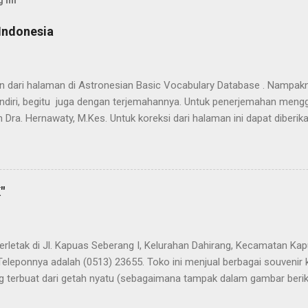
 ini
Indonesia
han dari halaman di Astronesian Basic Vocabulary Database . Nampak
ndiri, begitu juga dengan terjemahannya. Untuk penerjemahan mengg
 Dra. Hernawaty, M.Kes. Untuk koreksi dari halaman ini dapat diberi
 Dayak - Jerman sedang berlangsung, dapat dipantau pada: Kamus 
"
terletak di Jl. Kapuas Seberang I, Kelurahan Dahirang, Kecamatan Kap
Teleponnya adalah (0513) 23655. Toko ini menjual berbagai souvenir
 terbuat dari getah nyatu (sebagaimana tampak dalam gambar berikut
atu