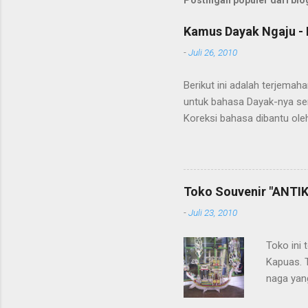
Postingan populer dari blog
Kamus Dayak Ngaju - 
-
Juli 26, 2010
Berikut ini adalah terjema
untuk bahasa Dayak-nya se
Koreksi bahasa dibantu oleh
penerjemahan Kamus Bahasa
Toko Souvenir "ANTIK
-
Juli 23, 2010
Toko ini 
Kapuas. 
naga yang
getah ny