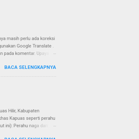
nya masih perlu ada koreksi
unakan Google Translate .
kan pada komentar. Upaya
Dayak Ngaju - Indonesia .
BACA SELENGKAPNYA
uas Hilir, Kabupaten
 khas Kapuas seperti perahu
 ini): Perahu naga dari