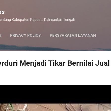
Langsung ke konten utama
as
 tentang Kabupaten Kapuas, Kalimantan Tengah
U
PRIVACY POLICY
PERSYARATAN LAYANAN
rduri Menjadi Tikar Bernilai Jual