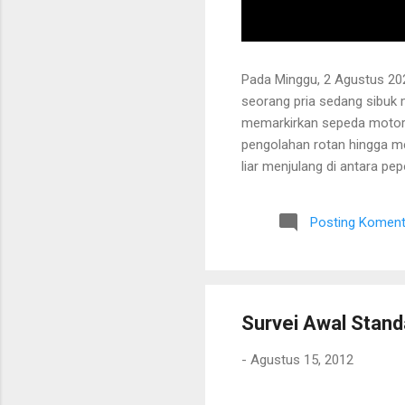
Pada Minggu, 2 Agustus 202
seorang pria sedang sibuk
memarkirkan sepeda motor
pengolahan rotan hingga me
liar menjulang di antara pe
Bapak tersebut bercerita ba
Tanaman itu diperkirakan te
Posting Koment
untuk ditarik dan dipanen.
dibersihkan terlebih dahulu.
Survei Awal Stand
-
Agustus 15, 2012