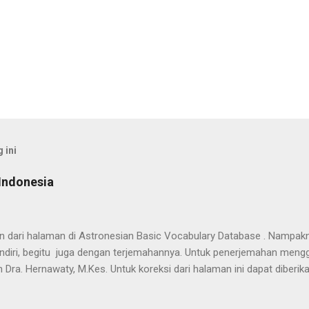
 ini
Indonesia
han dari halaman di Astronesian Basic Vocabulary Database . Nampak
ndiri, begitu juga dengan terjemahannya. Untuk penerjemahan mengg
 Dra. Hernawaty, M.Kes. Untuk koreksi dari halaman ini dapat diberi
 Dayak - Jerman sedang berlangsung, dapat dipantau pada: Kamus 