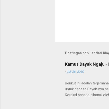
Postingan populer dari blog
Kamus Dayak Ngaju - 
-
Juli 26, 2010
Berikut ini adalah terjema
untuk bahasa Dayak-nya se
Koreksi bahasa dibantu oleh
penerjemahan Kamus Bahasa