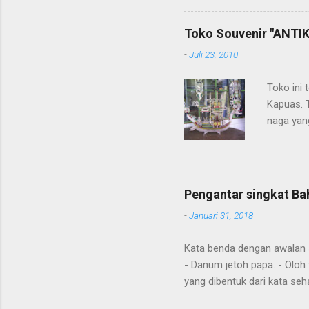
Toko Souvenir "ANTIK
-
Juli 23, 2010
Toko ini 
Kapuas. 
naga yang
getah ny
Pengantar singkat Ba
-
Januari 31, 2018
Kata benda dengan awalan Jal
- Danum jetoh papa. - Oloh 
yang dibentuk dari kata seha
Diawal kalimat anda juga m