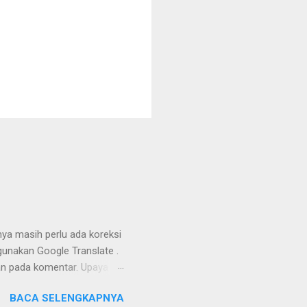
nya masih perlu ada koreksi
unakan Google Translate .
kan pada komentar. Upaya
Dayak Ngaju - Indonesia .
BACA SELENGKAPNYA