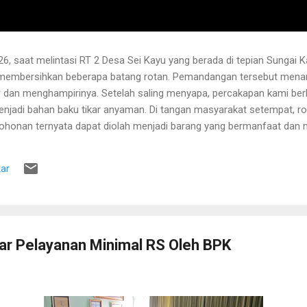
6, saat melintasi RT 2 Desa Sei Kayu yang berada di tepian Sungai K
 membersihkan beberapa batang rotan. Pemandangan tersebut menari
 dan menghampirinya. Setelah saling menyapa, percakapan kami b
njadi bahan baku tikar anyaman. Di tangan masyarakat setempat, r
pohonan ternyata dapat diolah menjadi barang yang bermanfaat dan me
hwa rotan yang sedang dibersihkannya berasal dari kebun karet yang
lah berusia sekitar sepuluh tahun. Rotan dikenal memiliki banyak dur
ar
 Menurutnya, sebelum menarik rotan, duri-duri pada bagian batang ya
 Setelah bagian tersebut aman, barulah rotan dapat...
ar Pelayanan Minimal RS Oleh BPK