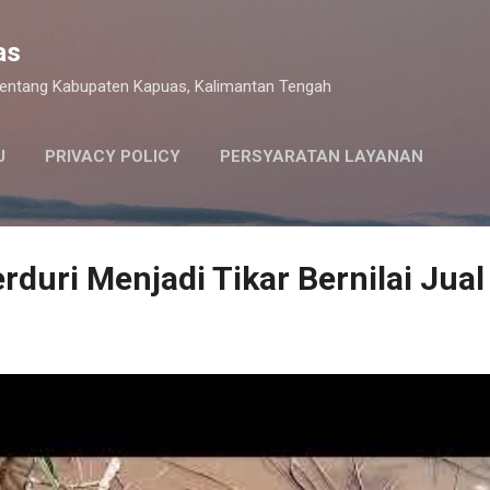
Langsung ke konten utama
as
 tentang Kabupaten Kapuas, Kalimantan Tengah
U
PRIVACY POLICY
PERSYARATAN LAYANAN
rduri Menjadi Tikar Bernilai Jual