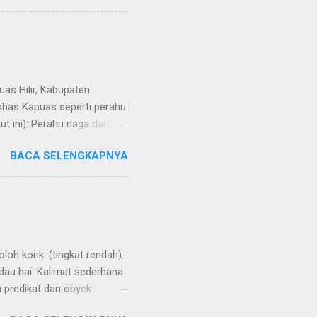
uas Hilir, Kabupaten
 khas Kapuas seperti perahu
 ini): Perahu naga dari
BACA SELENGKAPNYA
loh korik. (tingkat rendah).
ndau hai. Kalimat sederhana
n predikat dan obyek .
ensesnya dibentuk oleh