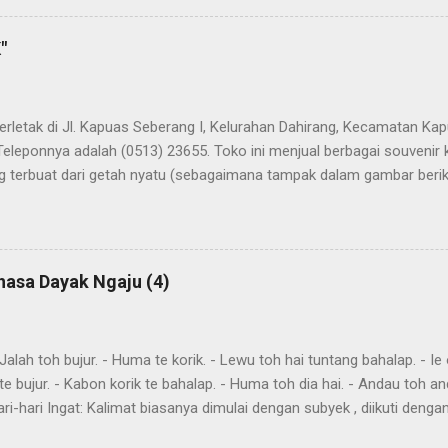
"
terletak di Jl. Kapuas Seberang I, Kelurahan Dahirang, Kecamatan Kap
Teleponnya adalah (0513) 23655. Toko ini menjual berbagai souvenir
 terbuat dari getah nyatu (sebagaimana tampak dalam gambar berikut
atu
hasa Dayak Ngaju (4)
ah toh bujur. - Huma te korik. - Lewu toh hai tuntang bahalap. - Ie o
te bujur. - Kabon korik te bahalap. - Huma toh dia hai. - Andau toh a
ri-hari Ingat: Kalimat biasanya dimulai dengan subyek , diikuti denga
eletakkan kata yang harus ditekankan. Kemurnia suku juga penting. T