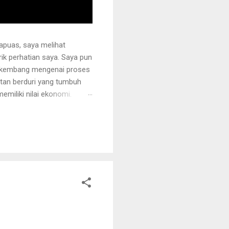
apuas, saya melihat
k perhatian saya. Saya pun
erkembang mengenai proses
otan berduri yang tumbuh
miliki nilai ekonomi.
 juga ditanami rotan.
i sehingga tidak mudah
ng akan dipegang harus