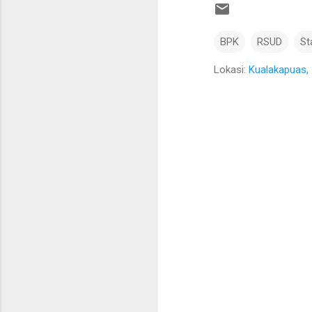
BPK
RSUD
St
Lokasi:
Kualakapuas, 
K
o
m
e
n
t
a
r