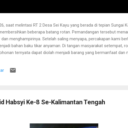
6, saat melintasi RT 2 Desa Sei Kayu yang berada di tepian Sungai K
 membersihkan beberapa batang rotan. Pemandangan tersebut menari
 dan menghampirinya. Setelah saling menyapa, percakapan kami b
njadi bahan baku tikar anyaman. Di tangan masyarakat setempat, r
pohonan ternyata dapat diolah menjadi barang yang bermanfaat dan me
hwa rotan yang sedang dibersihkannya berasal dari kebun karet yang
lah berusia sekitar sepuluh tahun. Rotan dikenal memiliki banyak dur
ar
 Menurutnya, sebelum menarik rotan, duri-duri pada bagian batang ya
 Setelah bagian tersebut aman, barulah rotan dapat...
id Habsyi Ke-8 Se-Kalimantan Tengah