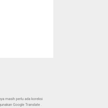
nya masih perlu ada koreksi
unakan Google Translate .