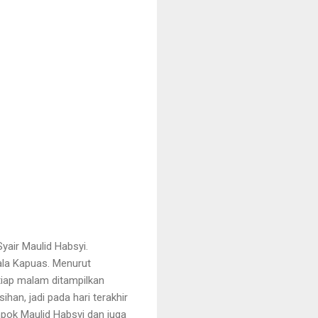
yair Maulid Habsyi.
ala Kapuas. Menurut
etiap malam ditampilkan
an, jadi pada hari terakhir
pok Maulid Habsyi dan juga