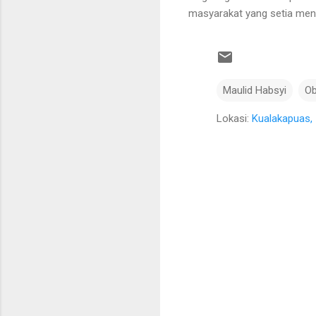
masyarakat yang setia meno
Maulid Habsyi
Ob
Lokasi:
Kualakapuas, 
K
o
m
e
n
t
a
r