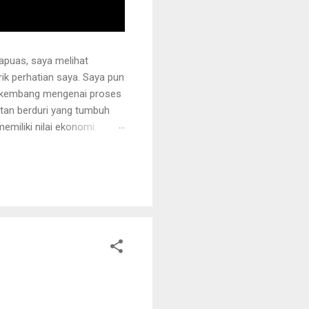
apuas, saya melihat
k perhatian saya. Saya pun
erkembang mengenai proses
otan berduri yang tumbuh
miliki nilai ekonomi.
 juga ditanami rotan.
i sehingga tidak mudah
ng akan dipegang harus