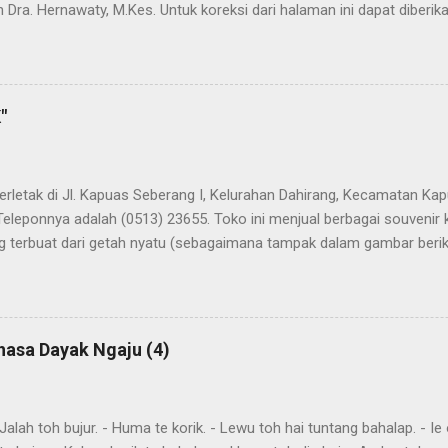
 Dra. Hernawaty, M.Kes. Untuk koreksi dari halaman ini dapat diberi
 Dayak - Jerman sedang berlangsung, dapat dipantau pada: Kamus 
"
terletak di Jl. Kapuas Seberang I, Kelurahan Dahirang, Kecamatan Kap
Teleponnya adalah (0513) 23655. Toko ini menjual berbagai souvenir
 terbuat dari getah nyatu (sebagaimana tampak dalam gambar berikut
atu
hasa Dayak Ngaju (4)
ah toh bujur. - Huma te korik. - Lewu toh hai tuntang bahalap. - Ie o