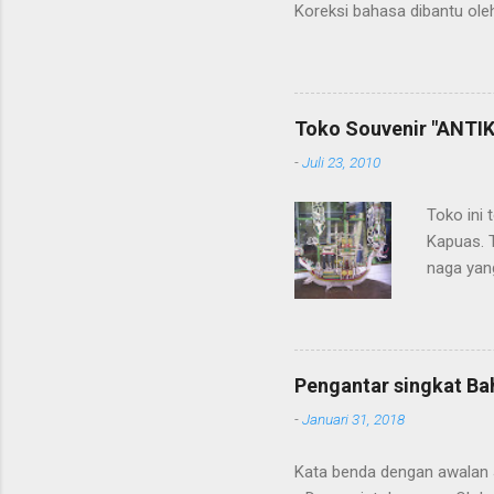
Koreksi bahasa dibantu oleh
penerjemahan Kamus Bahasa
Toko Souvenir "ANTIK
-
Juli 23, 2010
Toko ini 
Kapuas. 
naga yang
getah ny
Pengantar singkat Ba
-
Januari 31, 2018
Kata benda dengan awalan Jal