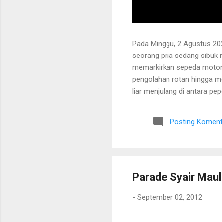
Pada Minggu, 2 Agustus 202
seorang pria sedang sibuk
memarkirkan sepeda motor
pengolahan rotan hingga me
liar menjulang di antara pe
Bapak tersebut bercerita ba
Tanaman itu diperkirakan te
Posting Koment
untuk ditarik dan dipanen.
dibersihkan terlebih dahulu.
Parade Syair Maul
-
September 02, 2012