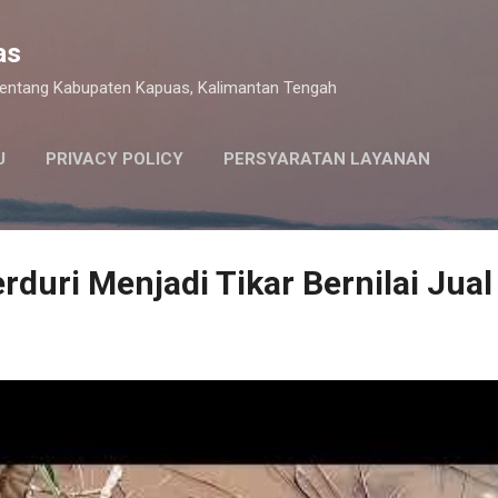
Langsung ke konten utama
as
 tentang Kabupaten Kapuas, Kalimantan Tengah
U
PRIVACY POLICY
PERSYARATAN LAYANAN
rduri Menjadi Tikar Bernilai Jual