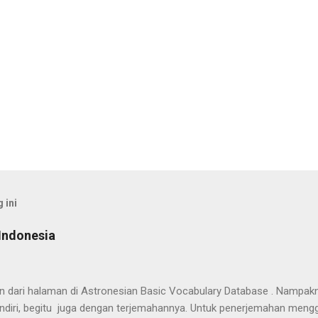
 ini
Indonesia
han dari halaman di Astronesian Basic Vocabulary Database . Nampak
ndiri, begitu juga dengan terjemahannya. Untuk penerjemahan mengg