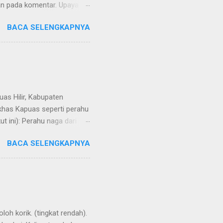
kan pada komentar. Upaya
Dayak Ngaju - Indonesia .
BACA SELENGKAPNYA
uas Hilir, Kabupaten
 khas Kapuas seperti perahu
 ini): Perahu naga dari
BACA SELENGKAPNYA
loh korik. (tingkat rendah).