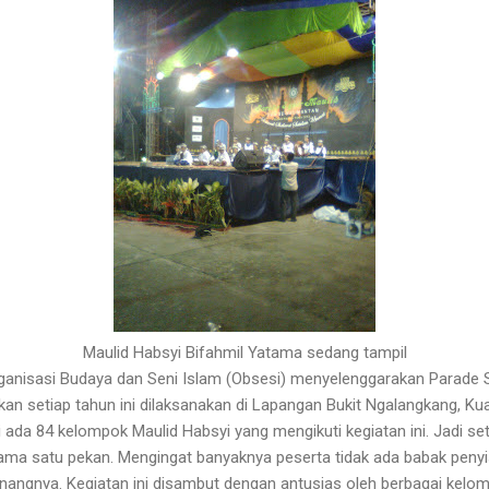
Maulid Habsyi Bifahmil Yatama sedang tampil
rganisasi Budaya dan Seni Islam (Obsesi) menyelenggarakan Parade S
kan setiap tahun ini dilaksanakan di Lapangan Bukit Ngalangkang, Ku
ni ada 84 kelompok Maulid Habsyi yang mengikuti kegiatan ini. Jadi s
ma satu pekan. Mengingat banyaknya peserta tidak ada babak penyisih
ngnya. Kegiatan ini disambut dengan antusias oleh berbagai kelom