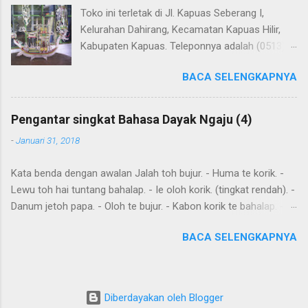
Toko ini terletak di Jl. Kapuas Seberang I,
Kelurahan Dahirang, Kecamatan Kapuas Hilir,
Kabupaten Kapuas. Teleponnya adalah (0513)
23655. Toko ini menjual berbagai souvenir khas
BACA SELENGKAPNYA
Kapuas seperti perahu naga yang terbuat dari
getah nyatu (sebagaimana tampak dalam
gambar berikut ini): Perahu naga dari getah
Pengantar singkat Bahasa Dayak Ngaju (4)
nyatu
-
Januari 31, 2018
Kata benda dengan awalan Jalah toh bujur. - Huma te korik. -
Lewu toh hai tuntang bahalap. - Ie oloh korik. (tingkat rendah). -
Danum jetoh papa. - Oloh te bujur. - Kabon korik te bahalap. -
Huma toh dia hai. - Andau toh andau hai. Kalimat sederhana
BACA SELENGKAPNYA
yang dibentuk dari kata sehari-hari Ingat: Kalimat biasanya
dimulai dengan subyek , diikuti dengan predikat dan obyek .
Diawal kalimat anda juga meletakkan kata yang harus
ditekankan. Kemurnia suku juga penting. Tensesnya dibentuk
Diberdayakan oleh Blogger
oleh "aton", nya; "jari", sudah; "kareh," masa depan, akan, dan