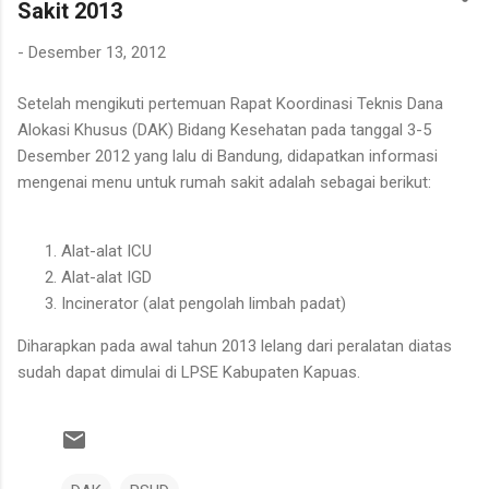
Sakit 2013
dibersihkannya berasal dari kebun karet yang juga ditanami
rotan. Tanaman itu diperkirakan telah berusia sekitar sepuluh
-
Desember 13, 2012
tahun. Rotan dikenal memiliki banyak duri sehingga tidak mudah
untuk ditarik dan dipanen. Menurutnya, sebelum menarik rotan,
Setelah mengikuti pertemuan Rapat Koordinasi Teknis Dana
duri-duri pada bagian batang yang akan dipegang harus
Alokasi Khusus (DAK) Bidang Kesehatan pada tanggal 3-5
dibersihkan terlebih dahulu. Setelah bagian tersebut aman,
Desember 2012 yang lalu di Bandung, didapatkan informasi
barulah rotan dapat...
mengenai menu untuk rumah sakit adalah sebagai berikut:
Alat-alat ICU
Alat-alat IGD
Incinerator (alat pengolah limbah padat)
Diharapkan pada awal tahun 2013 lelang dari peralatan diatas
sudah dapat dimulai di LPSE Kabupaten Kapuas.