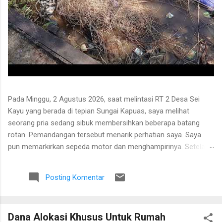
Pada Minggu, 2 Agustus 2026, saat melintasi RT 2 Desa Sei
Kayu yang berada di tepian Sungai Kapuas, saya melihat
seorang pria sedang sibuk membersihkan beberapa batang
rotan. Pemandangan tersebut menarik perhatian saya. Saya
pun memarkirkan sepeda motor dan menghampirinya. Setelah
saling menyapa, percakapan kami berkembang mengenai
proses pengolahan rotan hingga menjadi bahan baku tikar
Posting Komentar
anyaman. Di tangan masyarakat setempat, rotan berduri yang
tumbuh liar menjulang di antara pepohonan ternyata dapat
diolah menjadi barang yang bermanfaat dan memiliki nilai
Dana Alokasi Khusus Untuk Rumah
ekonomi. Bapak tersebut bercerita bahwa rotan yang sedang