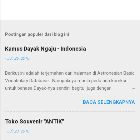
Postingan populer dari blog ini
Kamus Dayak Ngaju - Indonesia
-
Juli 26, 2010
Berikut ini adalah terjemahan dari halaman di Astronesian Basic
Vocabulary Database . Nampaknya masih perlu ada koreksi
untuk bahasa Dayak-nya sendiri, begitu juga dengan
terjemahannya. Untuk penerjemahan menggunakan Google
BACA SELENGKAPNYA
Translate . Koreksi bahasa dibantu oleh Dra. Hernawaty, M.Kes.
Untuk koreksi dari halaman ini dapat diberikan pada komentar.
Upaya penerjemahan Kamus Bahasa Dayak - Jerman sedang
Toko Souvenir "ANTIK"
berlangsung, dapat dipantau pada: Kamus Dayak Ngaju -
-
Juli 23, 2010
Indonesia .