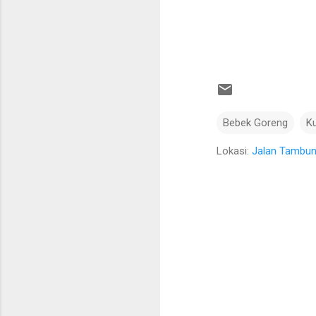
Bebek Goreng
Ku
Lokasi:
Jalan Tambun
K
o
m
e
n
t
a