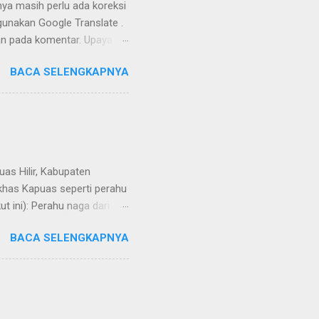
nya masih perlu ada koreksi
unakan Google Translate .
kan pada komentar. Upaya
Dayak Ngaju - Indonesia .
BACA SELENGKAPNYA
uas Hilir, Kabupaten
 khas Kapuas seperti perahu
 ini): Perahu naga dari
BACA SELENGKAPNYA