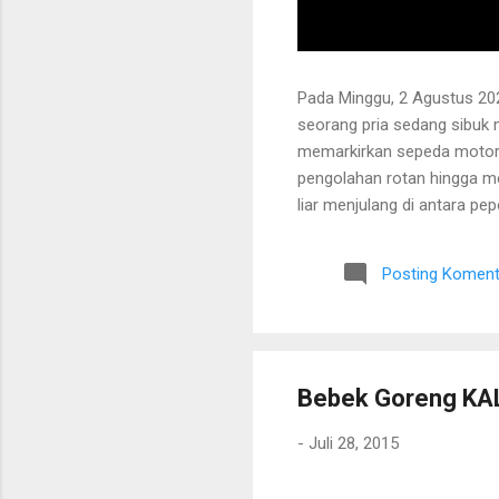
Pada Minggu, 2 Agustus 202
seorang pria sedang sibuk
memarkirkan sepeda motor
pengolahan rotan hingga me
liar menjulang di antara pe
Bapak tersebut bercerita ba
Tanaman itu diperkirakan te
Posting Koment
untuk ditarik dan dipanen.
dibersihkan terlebih dahulu.
Bebek Goreng KAL
-
Juli 28, 2015