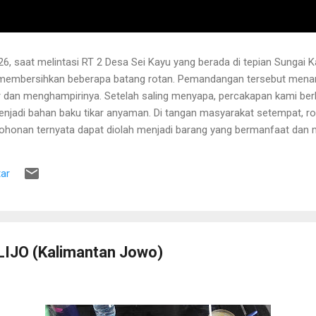
6, saat melintasi RT 2 Desa Sei Kayu yang berada di tepian Sungai K
 membersihkan beberapa batang rotan. Pemandangan tersebut menari
 dan menghampirinya. Setelah saling menyapa, percakapan kami b
njadi bahan baku tikar anyaman. Di tangan masyarakat setempat, r
pohonan ternyata dapat diolah menjadi barang yang bermanfaat dan me
hwa rotan yang sedang dibersihkannya berasal dari kebun karet yang
lah berusia sekitar sepuluh tahun. Rotan dikenal memiliki banyak dur
ar
 Menurutnya, sebelum menarik rotan, duri-duri pada bagian batang ya
 Setelah bagian tersebut aman, barulah rotan dapat...
IJO (Kalimantan Jowo)