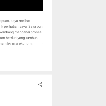
apuas, saya melihat
k perhatian saya. Saya pun
erkembang mengenai proses
otan berduri yang tumbuh
miliki nilai ekonomi.
 juga ditanami rotan.
i sehingga tidak mudah
ng akan dipegang harus