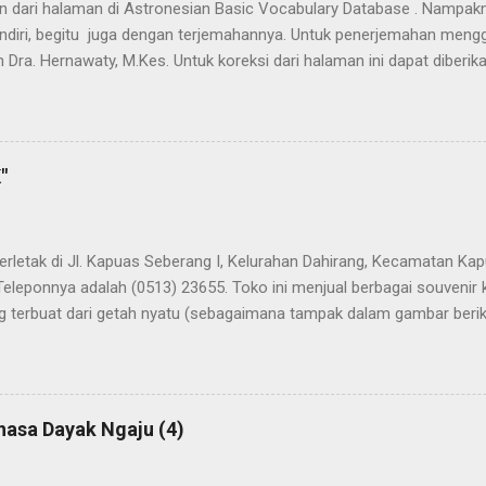
han dari halaman di Astronesian Basic Vocabulary Database . Nampak
ndiri, begitu juga dengan terjemahannya. Untuk penerjemahan mengg
 Dra. Hernawaty, M.Kes. Untuk koreksi dari halaman ini dapat diberi
 Dayak - Jerman sedang berlangsung, dapat dipantau pada: Kamus 
"
terletak di Jl. Kapuas Seberang I, Kelurahan Dahirang, Kecamatan Kap
Teleponnya adalah (0513) 23655. Toko ini menjual berbagai souvenir
 terbuat dari getah nyatu (sebagaimana tampak dalam gambar berikut
atu
hasa Dayak Ngaju (4)