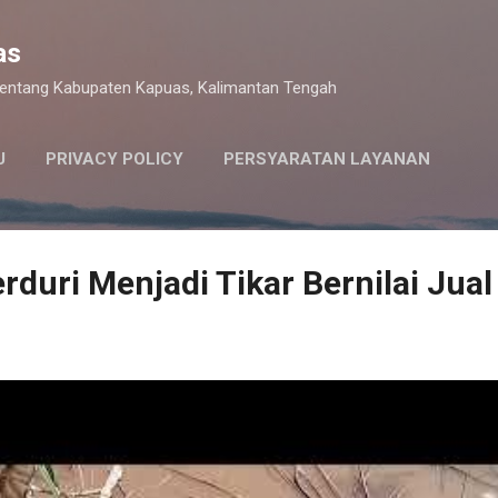
Langsung ke konten utama
as
 tentang Kabupaten Kapuas, Kalimantan Tengah
U
PRIVACY POLICY
PERSYARATAN LAYANAN
rduri Menjadi Tikar Bernilai Jual