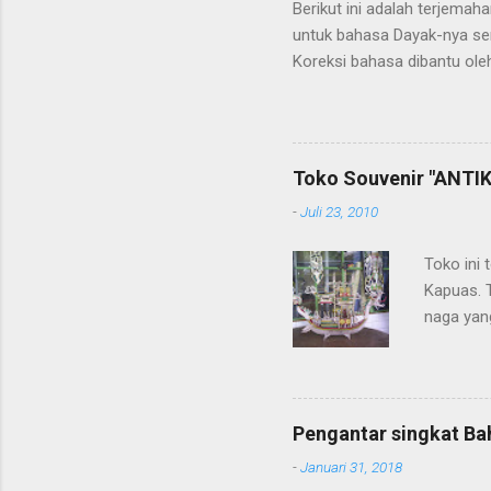
Berikut ini adalah terjema
untuk bahasa Dayak-nya se
Koreksi bahasa dibantu oleh
penerjemahan Kamus Bahasa
Toko Souvenir "ANTIK
-
Juli 23, 2010
Toko ini 
Kapuas. 
naga yang
getah ny
Pengantar singkat Ba
-
Januari 31, 2018