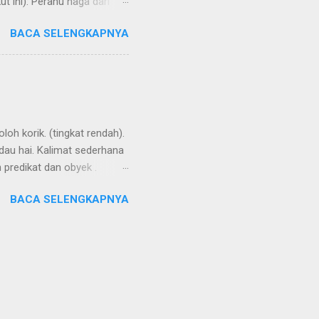
 ini): Perahu naga dari
BACA SELENGKAPNYA
loh korik. (tingkat rendah).
ndau hai. Kalimat sederhana
n predikat dan obyek .
ensesnya dibentuk oleh
BACA SELENGKAPNYA
i kata kerja. Seringkali
ng buli , kembali ke
 keton. Aku ikut denganmu.