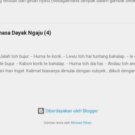
 terbuat dari getah nyatu (sebagaimana tampak dalam gambar berikut
atu
hasa Dayak Ngaju (4)
ah toh bujur. - Huma te korik. - Lewu toh hai tuntang bahalap. - Ie o
te bujur. - Kabon korik te bahalap. - Huma toh dia hai. - Andau toh a
ri-hari Ingat: Kalimat biasanya dimulai dengan subyek , diikuti denga
eletakkan kata yang harus ditekankan. Kemurnia suku juga penting. T
"kareh," masa depan, akan, dan "akan," akan, harus, semuanya mendahulu
eks. omba, pergi bersama-sama awi , lakukan, lakukanlah dumah , data
in imbit , itu akan dibawa gau , mencari harati , memahami Aku omba
a Awi te ! Lakukan itu Imbit danum ! Bawa air Bu...
Diberdayakan oleh Blogger
Gambar tema oleh
Michael Elkan