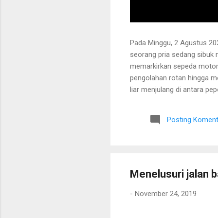
Pada Minggu, 2 Agustus 202
seorang pria sedang sibuk
memarkirkan sepeda motor
pengolahan rotan hingga me
liar menjulang di antara pe
Bapak tersebut bercerita ba
Tanaman itu diperkirakan te
Posting Koment
untuk ditarik dan dipanen.
dibersihkan terlebih dahulu.
Menelusuri jalan 
-
November 24, 2019