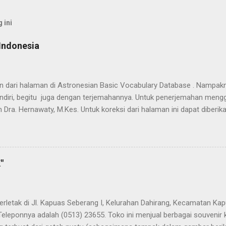
 ini
Indonesia
han dari halaman di Astronesian Basic Vocabulary Database . Nampak
ndiri, begitu juga dengan terjemahannya. Untuk penerjemahan mengg
 Dra. Hernawaty, M.Kes. Untuk koreksi dari halaman ini dapat diberi
 Dayak - Jerman sedang berlangsung, dapat dipantau pada: Kamus 
"
terletak di Jl. Kapuas Seberang I, Kelurahan Dahirang, Kecamatan Kap
Teleponnya adalah (0513) 23655. Toko ini menjual berbagai souvenir