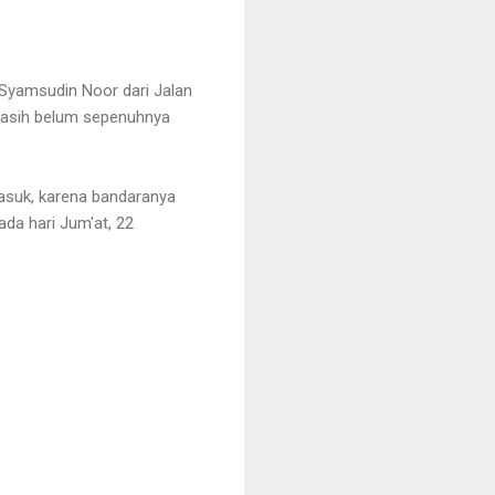
 Syamsudin Noor dari Jalan
 masih belum sepenuhnya
masuk, karena bandaranya
da hari Jum'at, 22