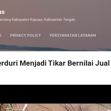
Langsung ke konten utama
as
 tentang Kabupaten Kapuas, Kalimantan Tengah
U
PRIVACY POLICY
PERSYARATAN LAYANAN
rduri Menjadi Tikar Bernilai Jual