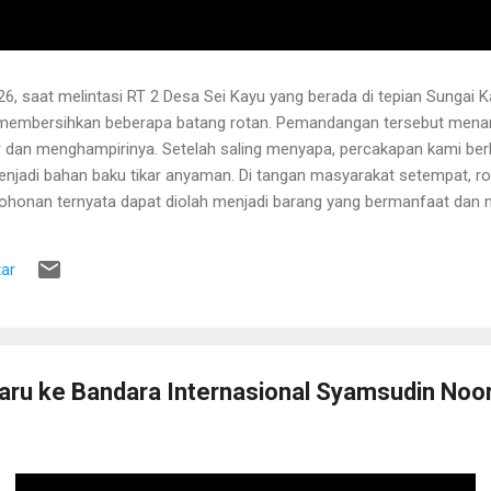
6, saat melintasi RT 2 Desa Sei Kayu yang berada di tepian Sungai K
 membersihkan beberapa batang rotan. Pemandangan tersebut menari
 dan menghampirinya. Setelah saling menyapa, percakapan kami b
njadi bahan baku tikar anyaman. Di tangan masyarakat setempat, r
pohonan ternyata dapat diolah menjadi barang yang bermanfaat dan me
hwa rotan yang sedang dibersihkannya berasal dari kebun karet yang
lah berusia sekitar sepuluh tahun. Rotan dikenal memiliki banyak dur
ar
 Menurutnya, sebelum menarik rotan, duri-duri pada bagian batang ya
 Setelah bagian tersebut aman, barulah rotan dapat...
baru ke Bandara Internasional Syamsudin Noo