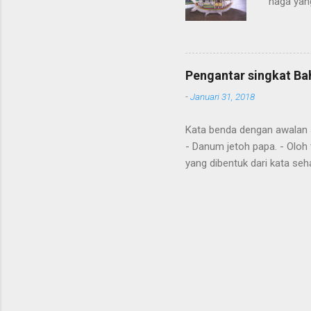
naga yang
getah ny
Pengantar singkat Ba
-
Januari 31, 2018
Kata benda dengan awalan Jal
- Danum jetoh papa. - Oloh 
yang dibentuk dari kata seha
Diawal kalimat anda juga m
"aton", nya; "jari", sudah; 
tense hanya hasil dari kont
nahuang, handak, maku, ing
Omba aku , pergi dengan say