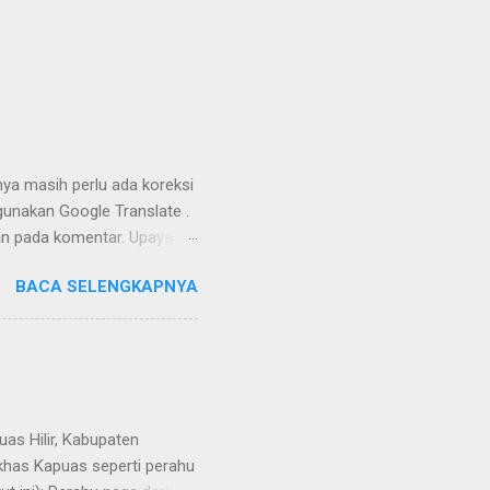
nya masih perlu ada koreksi
unakan Google Translate .
kan pada komentar. Upaya
Dayak Ngaju - Indonesia .
BACA SELENGKAPNYA
uas Hilir, Kabupaten
 khas Kapuas seperti perahu