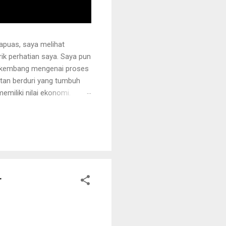
apuas, saya melihat
k perhatian saya. Saya pun
erkembang mengenai proses
otan berduri yang tumbuh
miliki nilai ekonomi.
 juga ditanami rotan.
i sehingga tidak mudah
ng akan dipegang harus
r