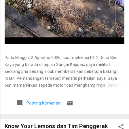
Pada Minggu, 2 Agustus 2026, saat melintasi RT 2 Desa Sei
Kayu yang berada di tepian Sungai Kapuas, saya melihat
seorang pria sedang sibuk membersihkan beberapa batang
rotan. Pemandangan tersebut menarik perhatian saya. Saya
pun memarkirkan sepeda motor dan menghampirinya. Setelah
saling menyapa, percakapan kami berkembang mengenai
proses pengolahan rotan hingga menjadi bahan baku tikar
Posting Komentar
anyaman. Di tangan masyarakat setempat, rotan berduri yang
tumbuh liar menjulang di antara pepohonan ternyata dapat
diolah menjadi barang yang bermanfaat dan memiliki nilai
Know Your Lemons dan Tim Penggerak
ekonomi. Bapak tersebut bercerita bahwa rotan yang sedang