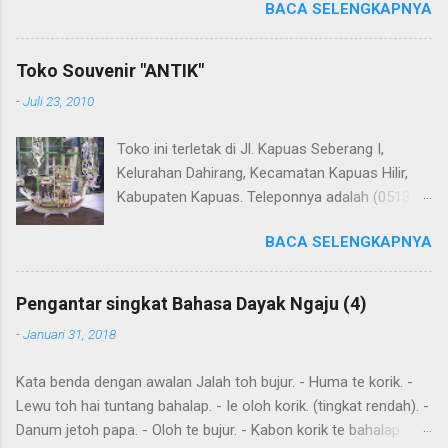
BACA SELENGKAPNYA
Translate . Koreksi bahasa dibantu oleh Dra. Hernawaty, M.Kes.
Untuk koreksi dari halaman ini dapat diberikan pada komentar.
Upaya penerjemahan Kamus Bahasa Dayak - Jerman sedang
Toko Souvenir "ANTIK"
berlangsung, dapat dipantau pada: Kamus Dayak Ngaju -
-
Juli 23, 2010
Indonesia .
Toko ini terletak di Jl. Kapuas Seberang I,
Kelurahan Dahirang, Kecamatan Kapuas Hilir,
Kabupaten Kapuas. Teleponnya adalah (0513)
23655. Toko ini menjual berbagai souvenir khas
BACA SELENGKAPNYA
Kapuas seperti perahu naga yang terbuat dari
getah nyatu (sebagaimana tampak dalam
gambar berikut ini): Perahu naga dari getah
Pengantar singkat Bahasa Dayak Ngaju (4)
nyatu
-
Januari 31, 2018
Kata benda dengan awalan Jalah toh bujur. - Huma te korik. -
Lewu toh hai tuntang bahalap. - Ie oloh korik. (tingkat rendah). -
Danum jetoh papa. - Oloh te bujur. - Kabon korik te bahalap. -