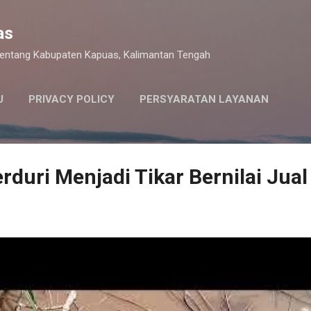
Langsung ke konten utama
as
 tentang Kabupaten Kapuas, Kalimantan Tengah
U
PRIVACY POLICY
PERSYARATAN LAYANAN
rduri Menjadi Tikar Bernilai Jual