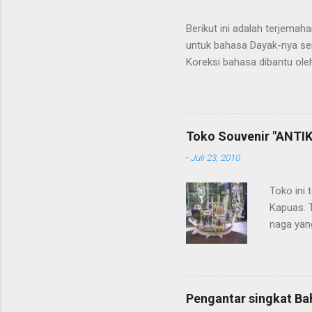
Berikut ini adalah terjema
untuk bahasa Dayak-nya se
Koreksi bahasa dibantu oleh
penerjemahan Kamus Bahasa
Toko Souvenir "ANTIK
-
Juli 23, 2010
Toko ini 
Kapuas. 
naga yang
getah ny
Pengantar singkat Ba