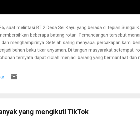
6, saat melintasi RT 2 Desa Sei Kayu yang berada di tepian Sungai K
 membersihkan beberapa batang rotan. Pemandangan tersebut menari
 dan menghampirinya. Setelah saling menyapa, percakapan kami b
njadi bahan baku tikar anyaman. Di tangan masyarakat setempat, r
pohonan ternyata dapat diolah menjadi barang yang bermanfaat dan me
hwa rotan yang sedang dibersihkannya berasal dari kebun karet yang
lah berusia sekitar sepuluh tahun. Rotan dikenal memiliki banyak dur
ar
 Menurutnya, sebelum menarik rotan, duri-duri pada bagian batang ya
 Setelah bagian tersebut aman, barulah rotan dapat...
anyak yang mengikuti TikTok