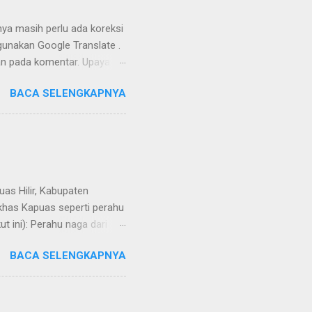
nya masih perlu ada koreksi
unakan Google Translate .
kan pada komentar. Upaya
Dayak Ngaju - Indonesia .
BACA SELENGKAPNYA
uas Hilir, Kabupaten
 khas Kapuas seperti perahu
 ini): Perahu naga dari
BACA SELENGKAPNYA