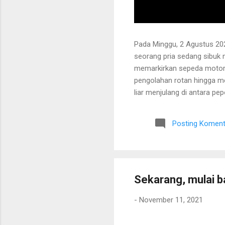
Pada Minggu, 2 Agustus 202
seorang pria sedang sibuk
memarkirkan sepeda motor
pengolahan rotan hingga me
liar menjulang di antara pe
Bapak tersebut bercerita ba
Tanaman itu diperkirakan te
Posting Koment
untuk ditarik dan dipanen.
dibersihkan terlebih dahulu.
Sekarang, mulai b
-
November 11, 2021