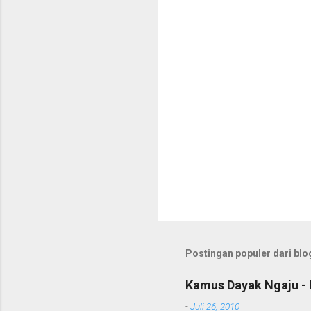
a
r
Postingan populer dari blog
Kamus Dayak Ngaju - 
-
Juli 26, 2010