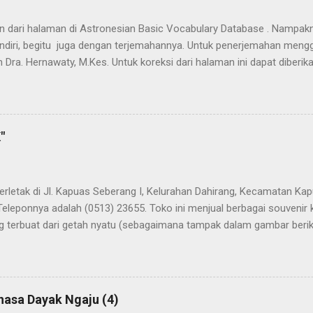
han dari halaman di Astronesian Basic Vocabulary Database . Nampak
ndiri, begitu juga dengan terjemahannya. Untuk penerjemahan mengg
 Dra. Hernawaty, M.Kes. Untuk koreksi dari halaman ini dapat diberi
 Dayak - Jerman sedang berlangsung, dapat dipantau pada: Kamus 
"
terletak di Jl. Kapuas Seberang I, Kelurahan Dahirang, Kecamatan Kap
Teleponnya adalah (0513) 23655. Toko ini menjual berbagai souvenir
 terbuat dari getah nyatu (sebagaimana tampak dalam gambar berikut
atu
hasa Dayak Ngaju (4)