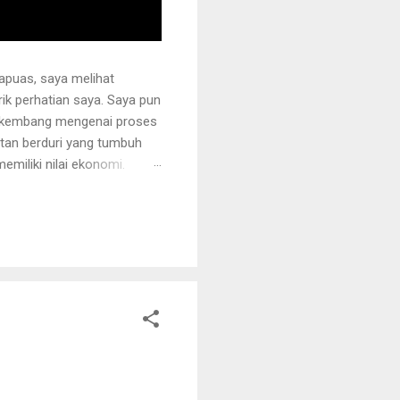
apuas, saya melihat
k perhatian saya. Saya pun
erkembang mengenai proses
otan berduri yang tumbuh
miliki nilai ekonomi.
 juga ditanami rotan.
i sehingga tidak mudah
ng akan dipegang harus