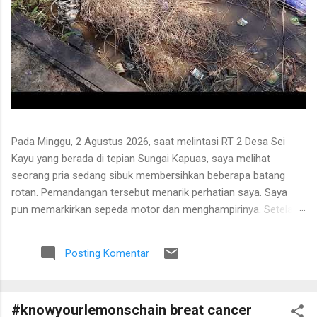
Pada Minggu, 2 Agustus 2026, saat melintasi RT 2 Desa Sei
Kayu yang berada di tepian Sungai Kapuas, saya melihat
seorang pria sedang sibuk membersihkan beberapa batang
rotan. Pemandangan tersebut menarik perhatian saya. Saya
pun memarkirkan sepeda motor dan menghampirinya. Setelah
saling menyapa, percakapan kami berkembang mengenai
proses pengolahan rotan hingga menjadi bahan baku tikar
Posting Komentar
anyaman. Di tangan masyarakat setempat, rotan berduri yang
tumbuh liar menjulang di antara pepohonan ternyata dapat
diolah menjadi barang yang bermanfaat dan memiliki nilai
#knowyourlemonschain breat cancer
ekonomi. Bapak tersebut bercerita bahwa rotan yang sedang