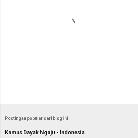
t
a
r
Postingan populer dari blog ini
Kamus Dayak Ngaju - Indonesia