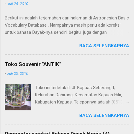
-
Juli 26, 2010
Berikut ini adalah terjemahan dari halaman di Astronesian Basic
Vocabulary Database . Nampaknya masih perlu ada koreksi
untuk bahasa Dayak-nya sendiri, begitu juga dengan
terjemahannya. Untuk penerjemahan menggunakan Google
BACA SELENGKAPNYA
Translate . Koreksi bahasa dibantu oleh Dra. Hernawaty, M.Kes.
Untuk koreksi dari halaman ini dapat diberikan pada komentar.
Upaya penerjemahan Kamus Bahasa Dayak - Jerman sedang
Toko Souvenir "ANTIK"
berlangsung, dapat dipantau pada: Kamus Dayak Ngaju -
-
Juli 23, 2010
Indonesia .
Toko ini terletak di Jl. Kapuas Seberang I,
Kelurahan Dahirang, Kecamatan Kapuas Hilir,
Kabupaten Kapuas. Teleponnya adalah (0513)
23655. Toko ini menjual berbagai souvenir khas
BACA SELENGKAPNYA
Kapuas seperti perahu naga yang terbuat dari
getah nyatu (sebagaimana tampak dalam
gambar berikut ini): Perahu naga dari getah
Pengantar singkat Bahasa Dayak Ngaju (4)