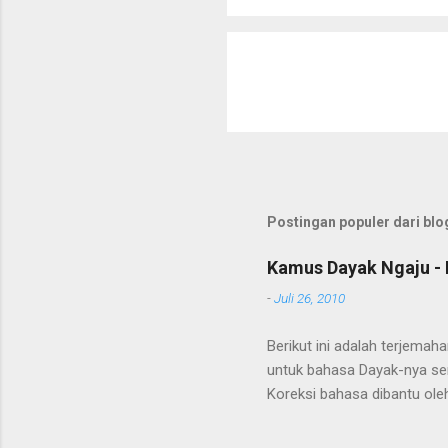
Postingan populer dari blog
Kamus Dayak Ngaju - 
-
Juli 26, 2010
Berikut ini adalah terjema
untuk bahasa Dayak-nya se
Koreksi bahasa dibantu oleh
penerjemahan Kamus Bahasa