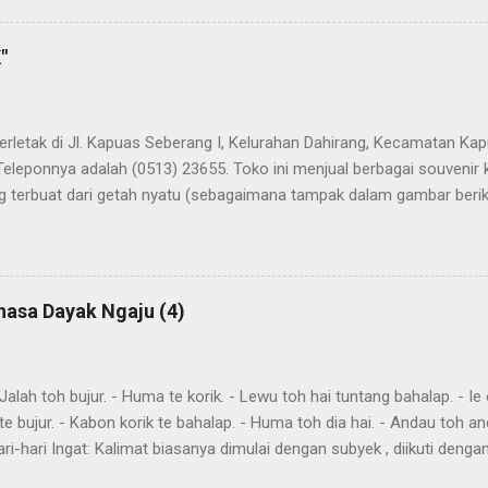
"
terletak di Jl. Kapuas Seberang I, Kelurahan Dahirang, Kecamatan Kap
Teleponnya adalah (0513) 23655. Toko ini menjual berbagai souvenir
 terbuat dari getah nyatu (sebagaimana tampak dalam gambar berikut
atu
hasa Dayak Ngaju (4)
ah toh bujur. - Huma te korik. - Lewu toh hai tuntang bahalap. - Ie o
te bujur. - Kabon korik te bahalap. - Huma toh dia hai. - Andau toh a
ri-hari Ingat: Kalimat biasanya dimulai dengan subyek , diikuti denga
eletakkan kata yang harus ditekankan. Kemurnia suku juga penting. T