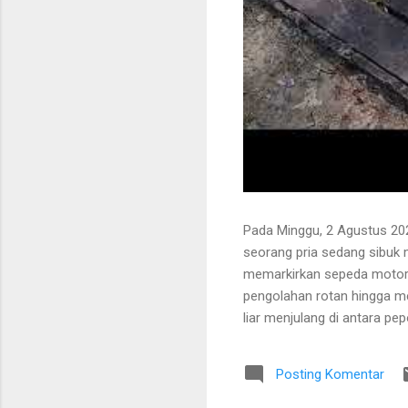
Pada Minggu, 2 Agustus 202
seorang pria sedang sibuk
memarkirkan sepeda motor
pengolahan rotan hingga me
liar menjulang di antara pe
Bapak tersebut bercerita ba
Tanaman itu diperkirakan te
Posting Komentar
untuk ditarik dan dipanen.
dibersihkan terlebih dahulu.