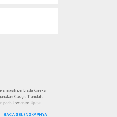
nya masih perlu ada koreksi
unakan Google Translate .
kan pada komentar. Upaya
Dayak Ngaju - Indonesia .
BACA SELENGKAPNYA