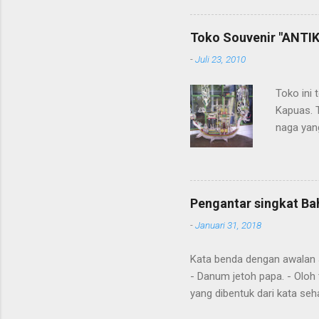
Toko Souvenir "ANTIK
-
Juli 23, 2010
Toko ini 
Kapuas. 
naga yang
getah ny
Pengantar singkat Ba
-
Januari 31, 2018
Kata benda dengan awalan Jal
- Danum jetoh papa. - Oloh 
yang dibentuk dari kata seha
Diawal kalimat anda juga m