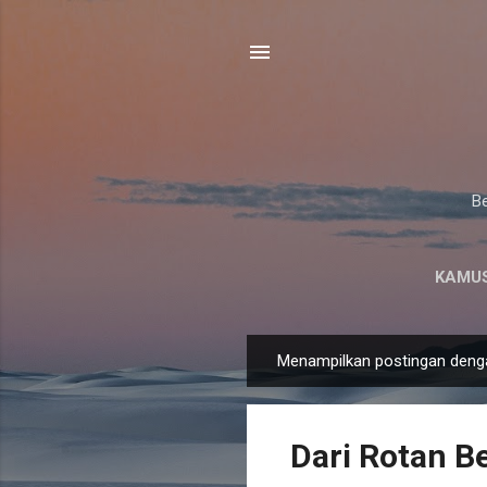
Be
KAMUS
Menampilkan postingan deng
P
o
s
Dari Rotan Be
t
i