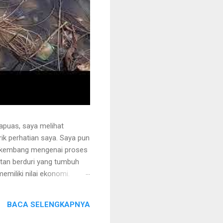
apuas, saya melihat
k perhatian saya. Saya pun
erkembang mengenai proses
otan berduri yang tumbuh
miliki nilai ekonomi.
 juga ditanami rotan.
i sehingga tidak mudah
BACA SELENGKAPNYA
ng akan dipegang harus