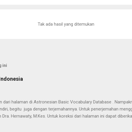
Tak ada hasil yang ditemukan
 ini
Indonesia
han dari halaman di Astronesian Basic Vocabulary Database . Nampak
ndiri, begitu juga dengan terjemahannya. Untuk penerjemahan mengg
 Dra. Hernawaty, M.Kes. Untuk koreksi dari halaman ini dapat diberi
 Dayak - Jerman sedang berlangsung, dapat dipantau pada: Kamus 