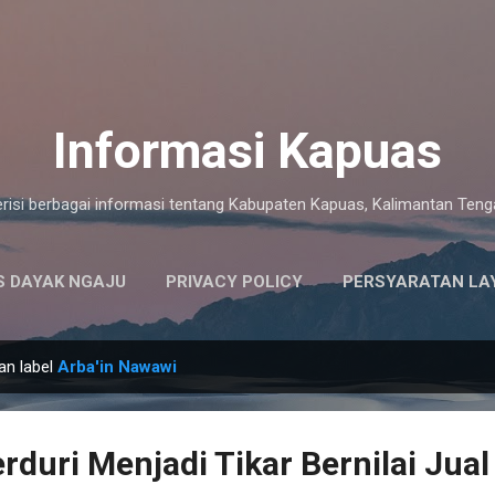
Langsung ke konten utama
Informasi Kapuas
risi berbagai informasi tentang Kabupaten Kapuas, Kalimantan Ten
 DAYAK NGAJU
PRIVACY POLICY
PERSYARATAN LA
an label
Arba'in Nawawi
rduri Menjadi Tikar Bernilai Jual