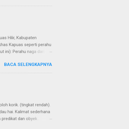
uas Hilir, Kabupaten
 khas Kapuas seperti perahu
 ini): Perahu naga dari
BACA SELENGKAPNYA
loh korik. (tingkat rendah).
ndau hai. Kalimat sederhana
n predikat dan obyek .
ensesnya dibentuk oleh