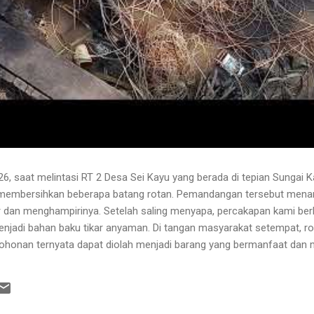
6, saat melintasi RT 2 Desa Sei Kayu yang berada di tepian Sungai K
 membersihkan beberapa batang rotan. Pemandangan tersebut menari
 dan menghampirinya. Setelah saling menyapa, percakapan kami b
njadi bahan baku tikar anyaman. Di tangan masyarakat setempat, r
pohonan ternyata dapat diolah menjadi barang yang bermanfaat dan me
hwa rotan yang sedang dibersihkannya berasal dari kebun karet yang
lah berusia sekitar sepuluh tahun. Rotan dikenal memiliki banyak dur
 Menurutnya, sebelum menarik rotan, duri-duri pada bagian batang ya
 Setelah bagian tersebut aman, barulah rotan dapat...