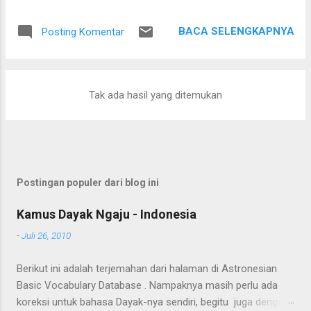
Setelah saling menyapa, percakapan kami berkembang
mengenai proses pengolahan rotan hingga menjadi bahan
BACA SELENGKAPNYA
Posting Komentar
baku tikar anyaman. Di tangan masyarakat setempat, rotan
berduri yang tumbuh liar menjulang di antara pepohonan
ternyata dapat diolah menjadi barang yang bermanfaat dan
memiliki nilai ekonomi. Bapak tersebut bercerita bahwa rotan
Tak ada hasil yang ditemukan
yang sedang dibersihkannya berasal dari kebun karet yang
juga ditanami rotan. Tanaman itu diperkirakan telah berusia
sekitar sepuluh tahun. Rotan dikenal memiliki banyak duri
sehingga tidak mudah untuk ditarik dan dipanen. Menurutnya,
sebelum menarik rotan, duri-duri pada bagian batang yang
Postingan populer dari blog ini
akan dipegang harus dibersihkan terlebih dahulu. Setelah
bagian tersebut aman, barulah rotan dapat...
Kamus Dayak Ngaju - Indonesia
-
Juli 26, 2010
Berikut ini adalah terjemahan dari halaman di Astronesian
Basic Vocabulary Database . Nampaknya masih perlu ada
koreksi untuk bahasa Dayak-nya sendiri, begitu juga dengan