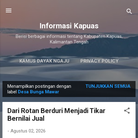
Langsung ke konten utama
Informasi Kapuas
Berisi berbagai informasi tentang Kabupaten Kapuas,
Kalimantan Tengah
KAMUS DAYAK NGAJU
PRIVACY POLICY
LAINNYA…
PERSYARATAN LAYANAN
Menampilkan postingan dengan
TUNJUKKAN SEMUA
P
label
Desa Bunga Mawar
o
s
Dari Rotan Berduri Menjadi Tikar
t
Bernilai Jual
i
n
-
Agustus 02, 2026