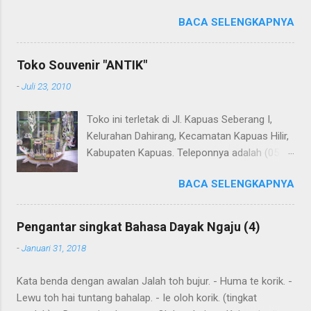
terjemahannya. Untuk penerjemahan menggunakan Google
BACA SELENGKAPNYA
Translate . Koreksi bahasa dibantu oleh Dra. Hernawaty,
M.Kes. Untuk koreksi dari halaman ini dapat diberikan pada
komentar. Upaya penerjemahan Kamus Bahasa Dayak -
Toko Souvenir "ANTIK"
Jerman sedang berlangsung, dapat dipantau pada: Kamus
-
Juli 23, 2010
Dayak Ngaju - Indonesia .
Toko ini terletak di Jl. Kapuas Seberang I,
Kelurahan Dahirang, Kecamatan Kapuas Hilir,
Kabupaten Kapuas. Teleponnya adalah (0513)
23655. Toko ini menjual berbagai souvenir
BACA SELENGKAPNYA
khas Kapuas seperti perahu naga yang
terbuat dari getah nyatu (sebagaimana
tampak dalam gambar berikut ini): Perahu
Pengantar singkat Bahasa Dayak Ngaju (4)
naga dari getah nyatu
-
Januari 31, 2018
Kata benda dengan awalan Jalah toh bujur. - Huma te korik. -
Lewu toh hai tuntang bahalap. - Ie oloh korik. (tingkat