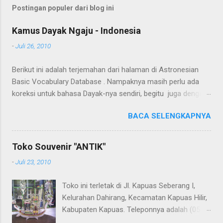
dan tetap aktif untuk mencegah obesitas
Postingan populer dari blog ini
tidak mudah bagi semua orang. Di beberapa
tempat, akses ke makanan bergizi dan ruang
Kamus Dayak Ngaju - Indonesia
aman untuk aktivitas fisik terbatas. Lantas,
-
Juli 26, 2010
apa solusinya? Tindakan untuk mendukung
praktik sehat sejak hari pertama, termasuk
Berikut ini adalah terjemahan dari halaman di Astronesian
promosi, perlindungan, dan dukungan
Basic Vocabulary Database . Nampaknya masih perlu ada
pemberian ASI; Regulasi terhadap
koreksi untuk bahasa Dayak-nya sendiri, begitu juga dengan
pemasaran makanan dan minuman yang
terjemahannya. Untuk penerjemahan menggunakan Google
merugikan kepada anak-anak; Kebijakan
BACA SELENGKAPNYA
Translate . Koreksi bahasa dibantu oleh Dra. Hernawaty,
makanan dan nutrisi sekolah, termasuk
M.Kes. Untuk koreksi dari halaman ini dapat diberikan pada
inisiatif untuk mengatur penjualan produk
komentar. Upaya penerjemahan Kamus Bahasa Dayak -
tinggi lemak, gula...
Toko Souvenir "ANTIK"
Jerman sedang berlangsung, dapat dipantau pada: Kamus
-
Juli 23, 2010
Dayak Ngaju - Indonesia .
Toko ini terletak di Jl. Kapuas Seberang I,
Kelurahan Dahirang, Kecamatan Kapuas Hilir,
Kabupaten Kapuas. Teleponnya adalah (0513)
23655. Toko ini menjual berbagai souvenir