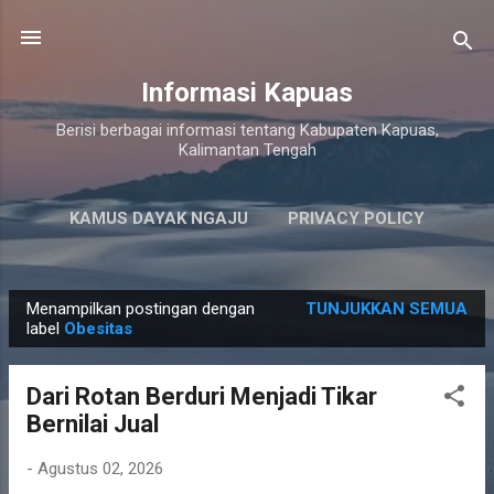
Langsung ke konten utama
Informasi Kapuas
Berisi berbagai informasi tentang Kabupaten Kapuas,
Kalimantan Tengah
KAMUS DAYAK NGAJU
PRIVACY POLICY
LAINNYA…
PERSYARATAN LAYANAN
Menampilkan postingan dengan
TUNJUKKAN SEMUA
P
label
Obesitas
o
s
Dari Rotan Berduri Menjadi Tikar
t
Bernilai Jual
i
n
-
Agustus 02, 2026