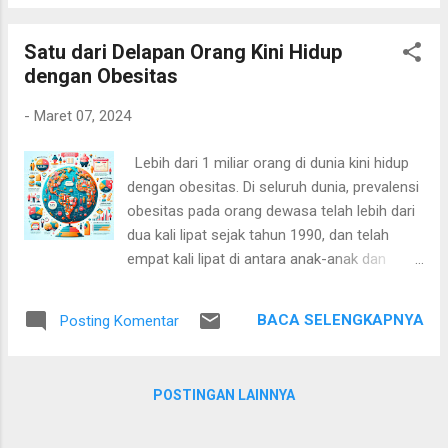
penyakit. Ini bukan sekadar masalah berat
badan, melainkan sebuah kondisi medis
Satu dari Delapan Orang Kini Hidup
kronis yang kompleks dan dipengaruhi oleh
dengan Obesitas
berbagai faktor, layaknya diabetes atau
penyakit jantung. Obesitas Adalah Penyakit
-
Maret 07, 2024
Multifaktorial Menurut para ahli, termasuk Dr.
Victoria Buhari dari PARI's Wellness and
Lebih dari 1 miliar orang di dunia kini hidup
Diabetes Center, obesitas bersifat kronis,
dengan obesitas. Di seluruh dunia, prevalensi
progresif, dapat kambuh, namun bisa diobati
obesitas pada orang dewasa telah lebih dari
dan bersifat multifaktorial. Artinya, kondisi ini
dua kali lipat sejak tahun 1990, dan telah
disebabkan oleh interaksi rumit dari berbagai
empat kali lipat di antara anak-anak dan
faktor, di antaranya: Biologis: Faktor
remaja (usia 5 hingga 19 tahun). Negara-
genetika, ketidakseimbangan hormon
negara dengan tingkat gabungan terberat
seperti ghrelin (hormon pemicu lapar) dan
BACA SELENGKAPNYA
Posting Komentar
antara kekurangan berat badan dan obesitas
leptin (hormon pemicu kenyang), serta
pada tahun 2022 adalah negara-negara
resist...
kepulauan di Pasifik dan Karibia, serta
POSTINGAN LAINNYA
negara-negara di Timur Tengah dan Afrika
Utara. Namun, mengonsumsi makanan sehat