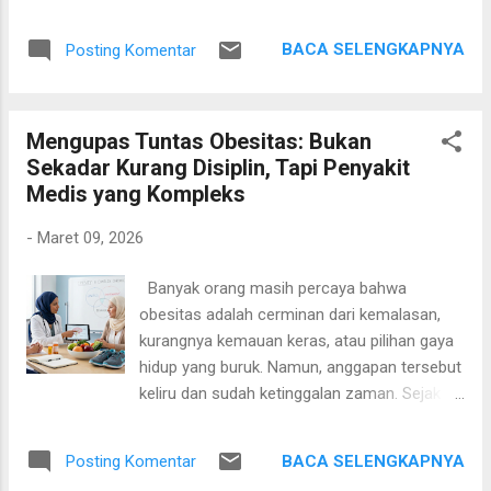
Setelah saling menyapa, percakapan kami berkembang
mengenai proses pengolahan rotan hingga menjadi bahan
BACA SELENGKAPNYA
Posting Komentar
baku tikar anyaman. Di tangan masyarakat setempat, rotan
berduri yang tumbuh liar menjulang di antara pepohonan
ternyata dapat diolah menjadi barang yang bermanfaat dan
Mengupas Tuntas Obesitas: Bukan
memiliki nilai ekonomi. Bapak tersebut bercerita bahwa rotan
Sekadar Kurang Disiplin, Tapi Penyakit
yang sedang dibersihkannya berasal dari kebun karet yang
Medis yang Kompleks
juga ditanami rotan. Tanaman itu diperkirakan telah berusia
sekitar sepuluh tahun. Rotan dikenal memiliki banyak duri
-
Maret 09, 2026
sehingga tidak mudah untuk ditarik dan dipanen. Menurutnya,
sebelum menarik rotan, duri-duri pada bagian batang yang
Banyak orang masih percaya bahwa
akan dipegang harus dibersihkan terlebih dahulu. Setelah
obesitas adalah cerminan dari kemalasan,
bagian tersebut aman, barulah rotan dapat...
kurangnya kemauan keras, atau pilihan gaya
hidup yang buruk. Namun, anggapan tersebut
keliru dan sudah ketinggalan zaman. Sejak
tahun 2013, komunitas medis global, melalui
American Medical Association, telah secara
BACA SELENGKAPNYA
Posting Komentar
resmi mengakui obesitas sebagai sebuah