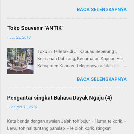
terjemahannya. Untuk penerjemahan menggunakan Google
BACA SELENGKAPNYA
Translate . Koreksi bahasa dibantu oleh Dra. Hernawaty,
M.Kes. Untuk koreksi dari halaman ini dapat diberikan pada
komentar. Upaya penerjemahan Kamus Bahasa Dayak -
Toko Souvenir "ANTIK"
Jerman sedang berlangsung, dapat dipantau pada: Kamus
-
Juli 23, 2010
Dayak Ngaju - Indonesia .
Toko ini terletak di Jl. Kapuas Seberang I,
Kelurahan Dahirang, Kecamatan Kapuas Hilir,
Kabupaten Kapuas. Teleponnya adalah (0513)
23655. Toko ini menjual berbagai souvenir
BACA SELENGKAPNYA
khas Kapuas seperti perahu naga yang
terbuat dari getah nyatu (sebagaimana
tampak dalam gambar berikut ini): Perahu
Pengantar singkat Bahasa Dayak Ngaju (4)
naga dari getah nyatu
-
Januari 31, 2018
Kata benda dengan awalan Jalah toh bujur. - Huma te korik. -
Lewu toh hai tuntang bahalap. - Ie oloh korik. (tingkat