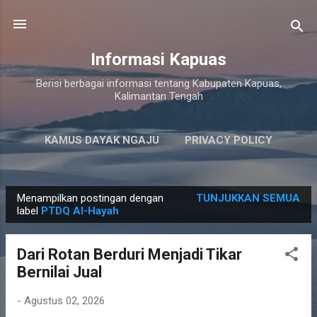
Langsung ke konten utama
Informasi Kapuas
Berisi berbagai informasi tentang Kabupaten Kapuas,
Kalimantan Tengah
KAMUS DAYAK NGAJU
PRIVACY POLICY
LAINNYA…
PERSYARATAN LAYANAN
Menampilkan postingan dengan
TUNJUKKAN SEMUA
P
label
PTDQ Al-Hayah
o
s
Dari Rotan Berduri Menjadi Tikar
t
Bernilai Jual
i
n
-
Agustus 02, 2026