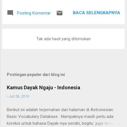
Setelah saling menyapa, percakapan kami berkembang
mengenai proses pengolahan rotan hingga menjadi bahan
BACA SELENGKAPNYA
Posting Komentar
baku tikar anyaman. Di tangan masyarakat setempat, rotan
berduri yang tumbuh liar menjulang di antara pepohonan
ternyata dapat diolah menjadi barang yang bermanfaat dan
memiliki nilai ekonomi. Bapak tersebut bercerita bahwa rotan
Tak ada hasil yang ditemukan
yang sedang dibersihkannya berasal dari kebun karet yang
juga ditanami rotan. Tanaman itu diperkirakan telah berusia
sekitar sepuluh tahun. Rotan dikenal memiliki banyak duri
sehingga tidak mudah untuk ditarik dan dipanen. Menurutnya,
sebelum menarik rotan, duri-duri pada bagian batang yang
Postingan populer dari blog ini
akan dipegang harus dibersihkan terlebih dahulu. Setelah
bagian tersebut aman, barulah rotan dapat...
Kamus Dayak Ngaju - Indonesia
-
Juli 26, 2010
Berikut ini adalah terjemahan dari halaman di Astronesian
Basic Vocabulary Database . Nampaknya masih perlu ada
koreksi untuk bahasa Dayak-nya sendiri, begitu juga dengan